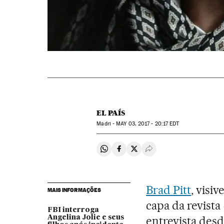
EL PAÍS
Madri -
MAY
03, 2017 - 20:17
EDT
Compartir en Whatsapp
Compartir en Facebook
Compartir en Twitter
Desplegar Redes Soci
Brad Pitt
, visi
MAIS INFORMAÇÕES
capa da revista
FBI interroga
Angelina Jolie e seus
entrevista des