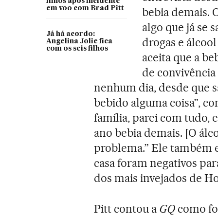
filhos após incidente
em voo com Brad Pitt
bebia demais. O
algo que já se s
Já há acordo:
drogas e álcool
Angelina Jolie fica
com os seis filhos
aceita que a b
de convivência
nenhum dia, desde que s
bebido alguma coisa”, c
família, parei com tudo, 
ano bebia demais. [O álc
problema.” Ele também e
casa foram negativos par
dos mais invejados de H
Pitt contou a
GQ
como foi