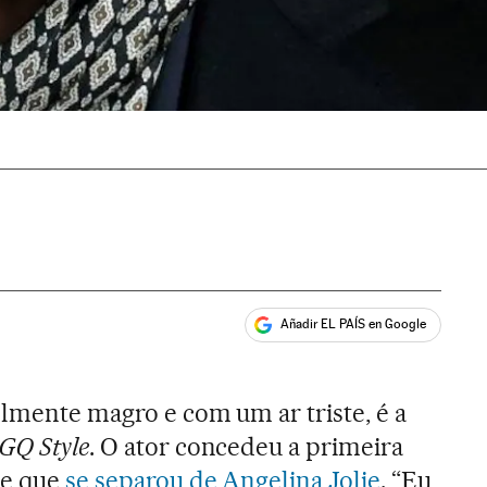
Añadir EL PAÍS en Google
ales
velmente magro e com um ar triste, é a
GQ Style
. O ator concedeu a primeira
de que
se separou de Angelina Jolie
. “Eu