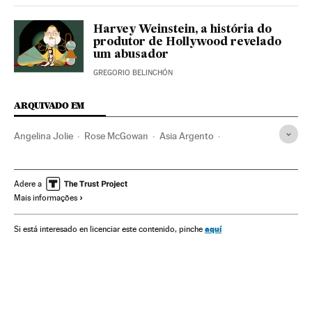
Harvey Weinstein, a história do
produtor de Hollywood revelado
um abusador
GREGORIO BELINCHÓN
ARQUIVADO EM
Angelina Jolie
Rose McGowan
Asia Argento
Movimento #Me Too
Mira Sorvino
Rosanna Arquette
Miramax
Ashley Judd
Annabella Sciorra
Adere a
Mais informações
Harvey Weinstein
Gwyneth Paltrow
Prêmios Oscar
Hollywood
Assédio sexual
Prêmios cinema
aquí
Si está interesado en licenciar este contenido, pinche
Cinema dos Estados Unidos
Estupro
Agressões sexuais
Violencia sexual
Indústria Cinematográfica
Crimes sexuais
Cinema
Delitos
Empresas
Cultura