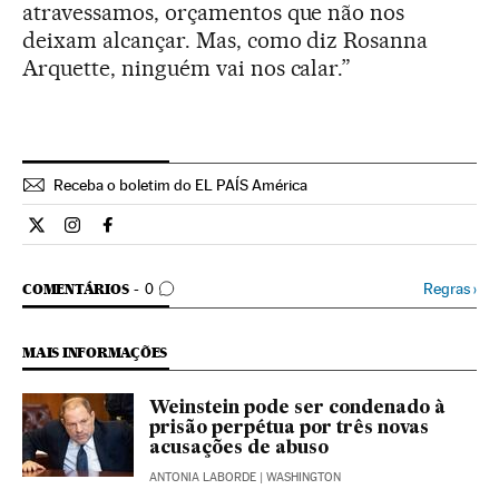
atravessamos, orçamentos que não nos
deixam alcançar. Mas, como diz Rosanna
Arquette, ninguém vai nos calar.”
Receba o boletim do EL PAÍS América
Cultura El País Brasil en Twitter
Cultura El País Brasil en Instagram
Cultura El País Brasil en Facebook
COMENTÁRIOS
Regras
›
COMENTÁRIOS
0
MAIS INFORMAÇÕES
Weinstein pode ser condenado à
prisão perpétua por três novas
acusações de abuso
ANTONIA LABORDE
| WASHINGTON