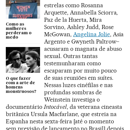
estrelas como Rosanna
Arquette, Annabella Sciorra,
Paz de la Huerta, Mira
Como as
Sorvino, Ashley Judd, Rose
mulheres
McGowan,
Angelina Jolie
, Asia
perderam o
medo
Argento e Gwyneth Paltrow–
acusaram o magnata de abuso
sexual. Outras tantas
testemunharam como
escaparam por muito pouco
de suas reuniões em suítes.
O que fazer
com a arte de
Nessas luzes cinéfilas e nas
homens
profundas sombras de
monstruosos?
Weinstein investiga o
documentário
Intocável
, da veterana cineasta
britânica Ursula Macfarlane, que estreia na
Espanha nesta sexta-feira [até o momento
sem previsão de lançamento no Brasil] depois