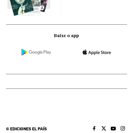
Baixe o app
©
EDICIONES EL PAÍS
EL PAÍS BRASIL EN
EL PAÍS BRASI
EL PAÍS B
EL PA