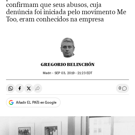
confirmam que seus abusos, cuja
denúncia foi iniciada pelo movimento Me
Too, eram conhecidos na empresa
GREGORIO BELINCHÓN
Madri -
SEP
03, 2019 - 21:23
EDT
0
Compartir en Whatsapp
Compartir en Facebook
Compartir en Twitter
Desplegar Redes Sociales
Comen
Añadir EL PAÍS en Google