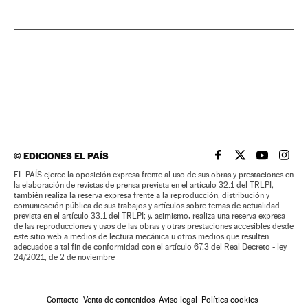
©
EDICIONES EL PAÍS
EL PAÍS BRASIL EN
EL PAÍS BRASI
EL PAÍS B
EL PA
EL PAÍS ejerce la oposición expresa frente al uso de sus obras y prestaciones en
la elaboración de revistas de prensa prevista en el artículo 32.1 del TRLPI;
también realiza la reserva expresa frente a la reproducción, distribución y
comunicación pública de sus trabajos y artículos sobre temas de actualidad
prevista en el artículo 33.1 del TRLPI; y, asimismo, realiza una reserva expresa
de las reproducciones y usos de las obras y otras prestaciones accesibles desde
este sitio web a medios de lectura mecánica u otros medios que resulten
adecuados a tal fin de conformidad con el artículo 67.3 del Real Decreto - ley
24/2021, de 2 de noviembre
Contacto
Venta de contenidos
Aviso legal
Política cookies