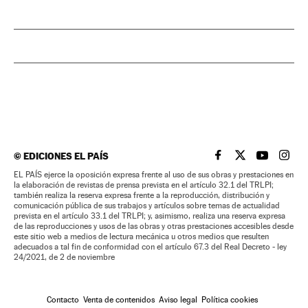
©
EDICIONES EL PAÍS
EL PAÍS BRASIL EN
EL PAÍS BRASI
EL PAÍS B
EL PA
EL PAÍS ejerce la oposición expresa frente al uso de sus obras y prestaciones en
la elaboración de revistas de prensa prevista en el artículo 32.1 del TRLPI;
también realiza la reserva expresa frente a la reproducción, distribución y
comunicación pública de sus trabajos y artículos sobre temas de actualidad
prevista en el artículo 33.1 del TRLPI; y, asimismo, realiza una reserva expresa
de las reproducciones y usos de las obras y otras prestaciones accesibles desde
este sitio web a medios de lectura mecánica u otros medios que resulten
adecuados a tal fin de conformidad con el artículo 67.3 del Real Decreto - ley
24/2021, de 2 de noviembre
Contacto
Venta de contenidos
Aviso legal
Política cookies