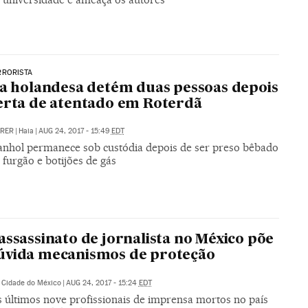
RRORISTA
ia holandesa detém duas pessoas depois
erta de atentado em Roterdã
RRER
|
Haia
|
AUG 24, 2017 - 15:49
EDT
nhol permanece sob custódia depois de ser preso bêbado
furgão e botijões de gás
assassinato de jornalista no México põe
úvida mecanismos de proteção
Cidade do México
|
AUG 24, 2017 - 15:24
EDT
s últimos nove profissionais de imprensa mortos no país