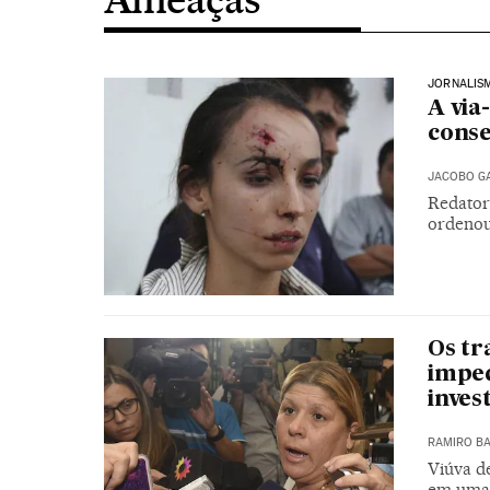
JORNALIS
A via
conse
JACOBO G
Redator
ordenou
Os tr
imped
inves
RAMIRO B
Viúva de
em uma 