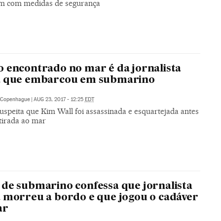
m com medidas de segurança
 encontrado no mar é da jornalista
a que embarcou em submarino
Copenhague
|
AUG 23, 2017 - 12:25
EDT
suspeita que Kim Wall foi assassinada e esquartejada antes
atirada ao mar
de submarino confessa que jornalista
 morreu a bordo e que jogou o cadáver
ar