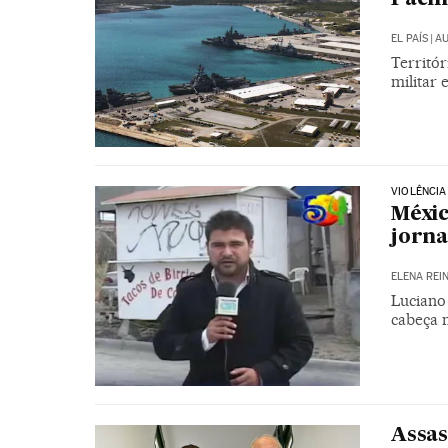
EL PAÍS
|
AU
Territó
militar 
VIOLÊNCIA
Méxic
jorna
ELENA REI
Luciano 
cabeça 
Assas