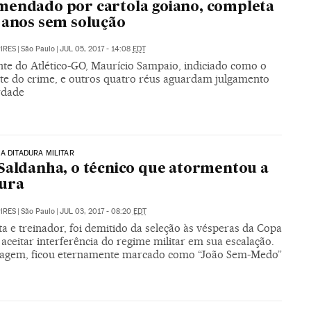
endado por cartola goiano, completa
 anos sem solução
PIRES
|
São Paulo
|
JUL 05, 2017 - 14:08
EDT
nte do Atlético-GO, Maurício Sampaio, indiciado como o
e do crime, e outros quatro réus aguardam julgamento
rdade
A DITADURA MILITAR
Saldanha, o técnico que atormentou a
dura
PIRES
|
São Paulo
|
JUL 03, 2017 - 08:20
EDT
ta e treinador, foi demitido da seleção às vésperas da Copa
aceitar interferência do regime militar em sua escalação.
ragem, ficou eternamente marcado como “João Sem-Medo”