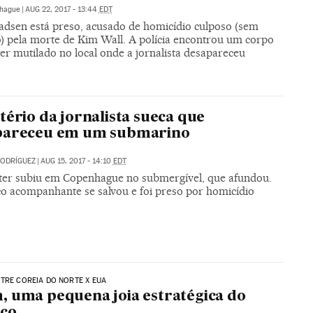
hague
|
AUG 22, 2017 - 13:44
EDT
adsen está preso, acusado de homicídio culposo (sem
o) pela morte de Kim Wall. A polícia encontrou um corpo
er mutilado no local onde a jornalista desapareceu
tério da jornalista sueca que
pareceu em um submarino
RODRÍGUEZ
|
AUG 15, 2017 - 14:10
EDT
ter subiu em Copenhague no submergível, que afundou.
co acompanhante se salvou e foi preso por homicídio
TRE COREIA DO NORTE X EUA
 uma pequena joia estratégica do
ico