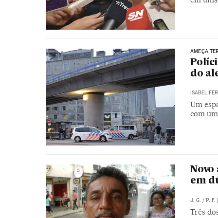
AMEÇA TE
Políc
do al
ISABEL FE
Um espa
com um 
Novo 
em d
J. G.
/
P. F.
|
Três do