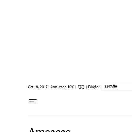
Pular para o conteúdo
ESPAÑA
Oct 18, 2017
|
Atualizado 19:01
EDT
|
Edição:
Ameaças