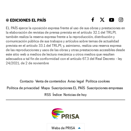
©
EDICIONES EL PAÍS
EL PAÍS BRASIL EN
EL PAÍS BRASI
EL PAÍS B
EL PA
EL PAÍS ejerce la oposición expresa frente al uso de sus obras y prestaciones en
la elaboración de revistas de prensa prevista en el artículo 32.1 del TRLPI;
también realiza la reserva expresa frente a la reproducción, distribución y
comunicación pública de sus trabajos y artículos sobre temas de actualidad
prevista en el artículo 33.1 del TRLPI; y, asimismo, realiza una reserva expresa
de las reproducciones y usos de las obras y otras prestaciones accesibles desde
este sitio web a medios de lectura mecánica u otros medios que resulten
adecuados a tal fin de conformidad con el artículo 67.3 del Real Decreto - ley
24/2021, de 2 de noviembre
Contacto
Venta de contenidos
Aviso legal
Política cookies
Política de privacidad
Mapa
Suscripciones EL PAÍS
Suscripciones empresas
RSS
Índice
Noticias de hoy
Webs de PRISA