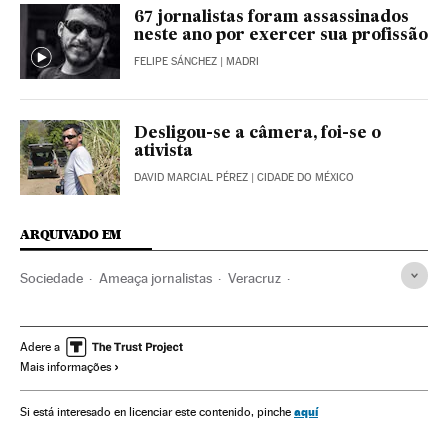
67 jornalistas foram assassinados
neste ano por exercer sua profissão
FELIPE SÁNCHEZ
| MADRI
Desligou-se a câmera, foi-se o
ativista
DAVID MARCIAL PÉREZ
| CIDADE DO MÉXICO
ARQUIVADO EM
Sociedade
Ameaça jornalistas
Veracruz
Liberdade expressão
Estado de Veracruz
México
América do Norte
América Latina
América
Ameaças
Adere a
Mais informações
Jornalistas
Jornalismo
Delitos
Meios comunicação
Comunicação
Justiça
aquí
Si está interesado en licenciar este contenido, pinche