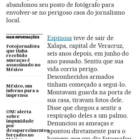
abandonou seu posto de fotógrafo para
envolver-se no perigoso caos do jornalismo
local.
Espinosa
teve de sair de
MAIS INFORMAÇÕES
Xalapa, capital de Veracruz,
Fotojornalista
que tinha
seis anos depois, em junho do
recebido
ano passado. Sentiu que sua
ameaças é
assassinado no
vida corria perigo.
México
Desconhecidos armados
tinham começado a segui-lo.
México, um
Montavam guarda na porta de
inferno para a
imprensa
sua casa, tiravam fotos dele.
Disse que chegou a sentir a
ONU alerta
respiração deles a um palmo.
sobre
impunidade
Denunciou as ameaças e
por
apontou diretamente para o
desaparecimentos
forçados no
homem que um dia fotografou,