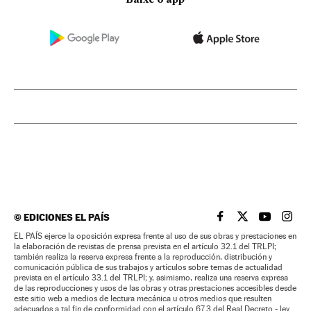
©
EDICIONES EL PAÍS
EL PAÍS BRASIL EN
EL PAÍS BRASI
EL PAÍS B
EL PA
EL PAÍS ejerce la oposición expresa frente al uso de sus obras y prestaciones en
la elaboración de revistas de prensa prevista en el artículo 32.1 del TRLPI;
también realiza la reserva expresa frente a la reproducción, distribución y
comunicación pública de sus trabajos y artículos sobre temas de actualidad
prevista en el artículo 33.1 del TRLPI; y, asimismo, realiza una reserva expresa
de las reproducciones y usos de las obras y otras prestaciones accesibles desde
este sitio web a medios de lectura mecánica u otros medios que resulten
adecuados a tal fin de conformidad con el artículo 67.3 del Real Decreto - ley