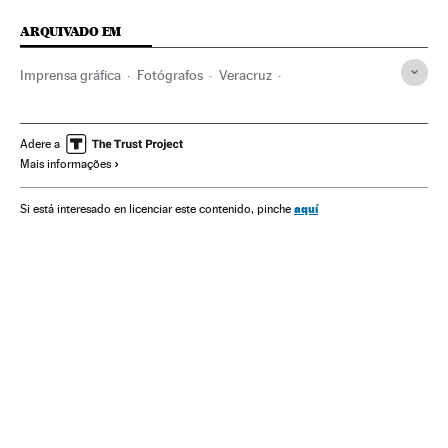
ARQUIVADO EM
Imprensa gráfica
Fotógrafos
Veracruz
Liberdade expressão
Jornalistas
Assassinatos
Jornalismo
Imprensa
Acontecimentos
Adere a
Mais informações
Meios comunicação
Delitos
Comunicação
Justiça
Sociedade
Fotografia
Artes plásticas
Arte
aquí
Si está interesado en licenciar este contenido, pinche
Estado de Veracruz
México
América do Norte
América Latina
América