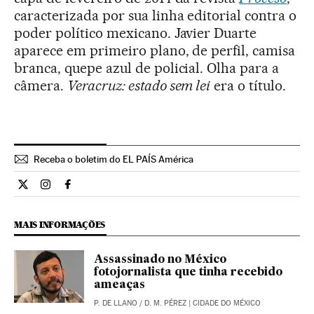
caracterizada por sua linha editorial contra o
poder político mexicano. Javier Duarte
aparece em primeiro plano, de perfil, camisa
branca, quepe azul de policial. Olha para a
câmera.
Veracruz: estado sem lei
era o título.
Receba o boletim do EL PAÍS América
Internacional El País Brasil en Twitter
Internacional El País Brasil en Instagram
Internacional El País Brasil en Facebook
MAIS INFORMAÇÕES
Assassinado no México
fotojornalista que tinha recebido
ameaças
P. DE LLANO
/
D. M. PÉREZ
| CIDADE DO MÉXICO