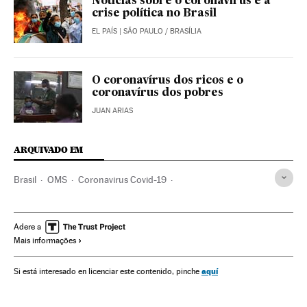
Notícias sobre o coronavírus e a
crise política no Brasil
EL PAÍS
| SÃO PAULO / BRASÍLIA
O coronavírus dos ricos e o
coronavírus dos pobres
JUAN ARIAS
ARQUIVADO EM
Brasil
OMS
Coronavirus Covid-19
Coronavirus de Wuhan
Pandemia
Coronavirus
Doenças infecciosas
Doenças respiratórias
Adere a
Mais informações
Ministério Saúde
Jair Bolsonaro
Ibaneis Rocha
Nelson Teich
Brasília
Distrito Federal
SUS
aquí
Si está interesado en licenciar este contenido, pinche