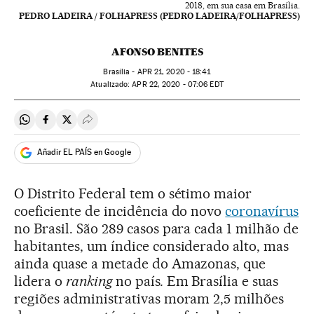
2018, em sua casa em Brasília.
PEDRO LADEIRA / FOLHAPRESS (PEDRO LADEIRA/FOLHAPRESS)
AFONSO BENITES
Brasília -
APR
21, 2020 - 18:41
atualizado:
APR
22, 2020 - 07:06
EDT
Compartir en Whatsapp
Compartir en Facebook
Compartir en Twitter
Desplegar Redes Sociales
Añadir EL PAÍS en Google
O Distrito Federal tem o sétimo maior
coeficiente de incidência do novo
coronavírus
no Brasil. São 289 casos para cada 1 milhão de
habitantes, um índice considerado alto, mas
ainda quase a metade do Amazonas, que
lidera o
ranking
no país
.
Em Brasília e suas
regiões administrativas moram 2,5 milhões