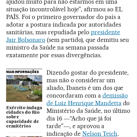
ajudou muito para não estarmos em uma
situação incontrolável hoje”, afirmou ao EL
PAÍS. Foi o primeiro governador do país a
adotar a postura indicada por autoridades
sanitárias, mas repudiada pelo
presidente
Jair Bolsonaro
(sem partido), que demitiu seu
ministro da Saúde na semana passada
exatamente por essas divergências.
Dizendo gostar do presidente,
MAIS INFORMAÇÕES
mas não o considerar um
aliado, Ibaneis é um dos que
concordaram com a
demissão
de Luiz Henrique Mandetta
do
Exército indaga
Ministério da Saúde, no último
cidades do Rio
dia 16 ―“Acho que já foi
sobre
capacidade de
tarde”―, e aprovou a
cemitérios
indicação de
Nelson Teich
.