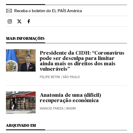
Receba o boletim do EL PAÍS América
Brasil El País Brasil en Instagram
Brasil El País Brasil en Twitter
Brasil El País Brasil en Facebook
MAIS INFORMAÇÕES
Presidente da CIDH: “Coronavírus
pode ser desculpa para limitar
ainda mais os direitos dos mais
vulneráveis”
FELIPE BETIM
| SÃO PAULO
Anatomia de uma (difícil)
recuperação econômica
IGNACIO FARIZA
| MADRI
ARQUIVADO EM