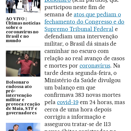
participou neste fim de
semana de
atos que pediam o
AO VIVO |
fechamento do Congresso e do
Últimas notícias
Supremo Tribunal Federal
e
sobre o
coronavírus no
defendiam uma intervenção
Brasil e no
mundo
militar, o Brasil dá sinais de
caminhar no escuro com
relação ao real avanço de casos
e mortes por
coronavírus
. Na
tarde desta segunda-feira, o
Ministério da Saúde divulgou
Bolsonaro
um balanço em que
endossa ato
pró-
confirmava 383 novas mortes
intervenção
militar e
pela
covid-19
em 24 horas, mas
provoca reação
cerca de uma hora depois
de Maia, STF e
governadores
corrigiu a informação e
assegurou tratar-se de 113