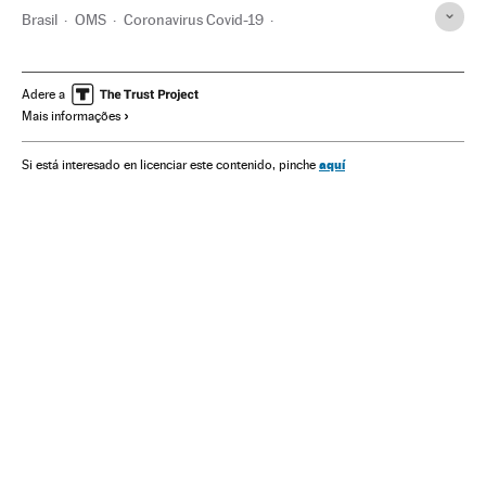
Brasil
OMS
Coronavirus Covid-19
Coronavirus de Wuhan
Pandemia
Coronavirus
Doenças infecciosas
Doenças respiratórias
Adere a
Mais informações
Ministério Saúde
Jair Bolsonaro
Saúde
Medicina
Nelson Teich
Luiz Henrique Mandetta
aquí
Si está interesado en licenciar este contenido, pinche