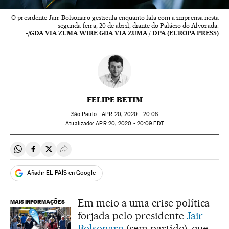
O presidente Jair Bolsonaro gesticula enquanto fala com a imprensa nesta
segunda-feira, 20 de abril, diante do Palácio do Alvorada.
-/GDA VIA ZUMA WIRE GDA VIA ZUMA / DPA (EUROPA PRESS)
FELIPE BETIM
São Paulo -
APR
20, 2020 - 20:08
atualizado:
APR
20, 2020 - 20:09
EDT
Compartir en Whatsapp
Compartir en Facebook
Compartir en Twitter
Desplegar Redes Sociales
Añadir EL PAÍS en Google
Em meio a uma crise política
MAIS INFORMAÇÕES
forjada pelo presidente
Jair
Bolsonaro
(sem partido), que