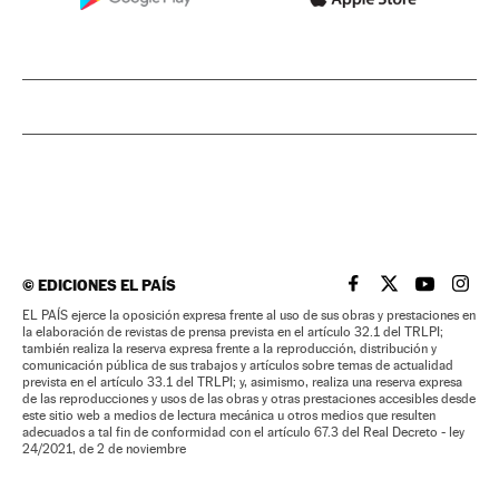
©
EDICIONES EL PAÍS
EL PAÍS BRASIL EN
EL PAÍS BRASI
EL PAÍS B
EL PA
EL PAÍS ejerce la oposición expresa frente al uso de sus obras y prestaciones en
la elaboración de revistas de prensa prevista en el artículo 32.1 del TRLPI;
también realiza la reserva expresa frente a la reproducción, distribución y
comunicación pública de sus trabajos y artículos sobre temas de actualidad
prevista en el artículo 33.1 del TRLPI; y, asimismo, realiza una reserva expresa
de las reproducciones y usos de las obras y otras prestaciones accesibles desde
este sitio web a medios de lectura mecánica u otros medios que resulten
adecuados a tal fin de conformidad con el artículo 67.3 del Real Decreto - ley
24/2021, de 2 de noviembre