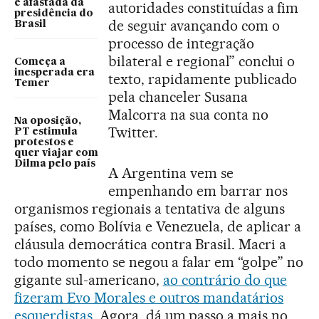
é afastada da
autoridades constituídas a fim
presidência do
de seguir avançando com o
Brasil
processo de integração
bilateral e regional” conclui o
Começa a
inesperada era
texto, rapidamente publicado
Temer
pela chanceler Susana
Malcorra na sua conta no
Na oposição,
Twitter.
PT estimula
protestos e
quer viajar com
Dilma pelo país
A Argentina vem se
empenhando em barrar nos
organismos regionais a tentativa de alguns
países, como Bolívia e Venezuela, de aplicar a
cláusula democrática contra Brasil. Macri a
todo momento se negou a falar em “golpe” no
gigante sul-americano,
ao contrário do que
fizeram Evo Morales e outros mandatários
esquerdistas
. Agora, dá um passo a mais no