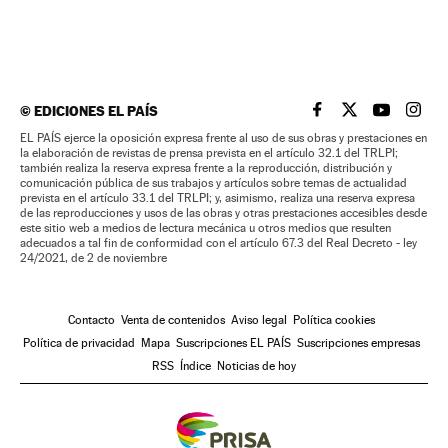
©
EDICIONES EL PAÍS
EL PAÍS BRASIL EN
EL PAÍS BRASI
EL PAÍS B
EL PA
EL PAÍS ejerce la oposición expresa frente al uso de sus obras y prestaciones en
la elaboración de revistas de prensa prevista en el artículo 32.1 del TRLPI;
también realiza la reserva expresa frente a la reproducción, distribución y
comunicación pública de sus trabajos y artículos sobre temas de actualidad
prevista en el artículo 33.1 del TRLPI; y, asimismo, realiza una reserva expresa
de las reproducciones y usos de las obras y otras prestaciones accesibles desde
este sitio web a medios de lectura mecánica u otros medios que resulten
adecuados a tal fin de conformidad con el artículo 67.3 del Real Decreto - ley
24/2021, de 2 de noviembre
Contacto
Venta de contenidos
Aviso legal
Política cookies
Política de privacidad
Mapa
Suscripciones EL PAÍS
Suscripciones empresas
RSS
Índice
Noticias de hoy