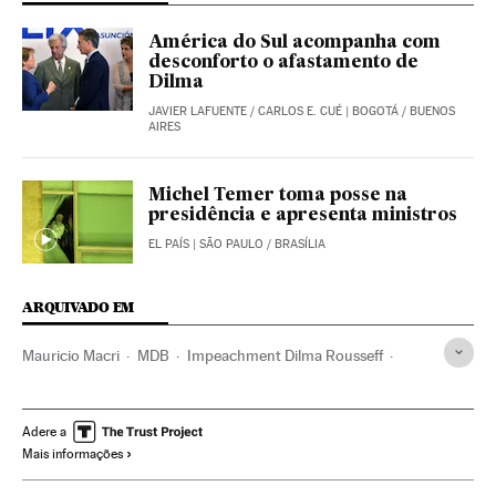
América do Sul acompanha com
desconforto o afastamento de
Dilma
JAVIER LAFUENTE
/
CARLOS E. CUÉ
| BOGOTÁ / BUENOS
AIRES
Michel Temer toma posse na
presidência e apresenta ministros
EL PAÍS
| SÃO PAULO / BRASÍLIA
ARQUIVADO EM
Mauricio Macri
MDB
Impeachment Dilma Rousseff
Dilma Rousseff
Partido dos Trabalhadores
Vice-presidente Brasil
Crises políticas
Michel Temer
Adere a
Mais informações
Impeachment
Câmara Deputados
Argentina