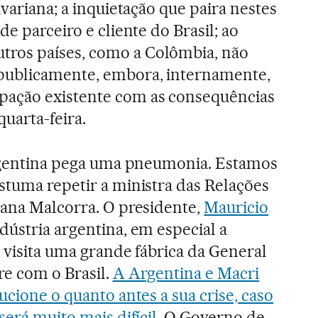
ivariana; a inquietação que paira nestes
de parceiro e cliente do Brasil; ao
ros países, como a Colômbia, não
publicamente, embora, internamente,
ação existente com as consequências
quarta-feira.
Argentina pega uma pneumonia. Estamos
stuma repetir a ministra das Relações
sana Malcorra. O presidente,
Mauricio
dústria argentina, em especial a
 visita uma grande fábrica da General
re com o Brasil.
A Argentina e Macri
ucione o quanto antes a sua crise, caso
será muito mais difícil.
O Governo de