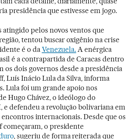
tam cada detalhe, diariamente, quase
ria presidência que estivesse em jogo.
is atingido pelos novos ventos que
região, tentou buscar oxigênio na crise
vidente é o da
Venezuela.
A enérgica
sil é a contrapartida de Caracas dentro
m os dois governos desde a presidência
, Luís Inácio Lula da Silva, informa
as. Lula foi um grande apoio nos
de Hugo Chávez, o ideólogo do
, e defendeu a revolução bolivariana em
 encontros internacionais. Desde que os
ff começaram, o presidente
duro
, sugeriu de forma reiterada que