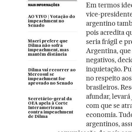
Em termos ideo
MAIS INFORMAÇÕES
vice-president
AO VIVO | Votação do
impeachment no
argentino tamb
Senado
pois acredita q
seria frágil e p
Macri prefere que
Dilma não sofra
Argentina, que 
impeachment, mas
mantém distância
negativos, dec
inquietação. P
Dilma vai recorrer ao
Mercosul se
no respeito ao
impeachment for
aprovado no Senado
brasileiros. Re
afundar, levará
Secretário-geral da
OEA apela à Corte
com que se atr
Interamericana
contra impeachment
economia. Tudo 
de Dilma
argentinos, ass