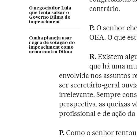
contrário.
O negociador Lula
que tenta salvar o
Governo Dilma do
impeachment
P.
O senhor cheg
OEA. O que est
Cunha planeja usar
regra de votação do
impeachment como
arma contra Dilma
R.
Existem algu
que há uma mud
envolvida nos assuntos 
ser secretário-geral ouv
irrelevante. Sempre cons
perspectiva, as queixas 
profissional e de ação d
P.
Como o senhor tentou r