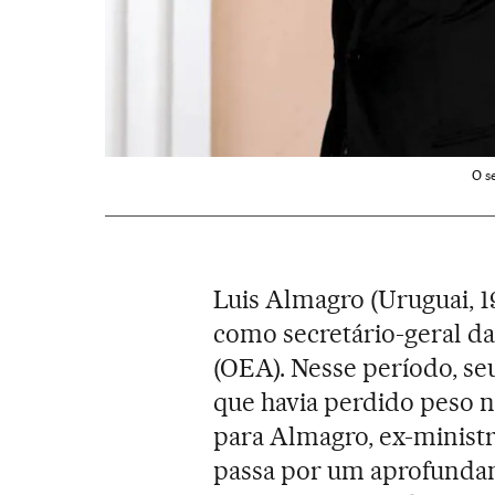
O s
Luis Almagro (Uruguai, 1
como secretário-geral d
(OEA). Nesse período, seu
que havia perdido peso 
para Almagro, ex-ministr
passa por um aprofunda