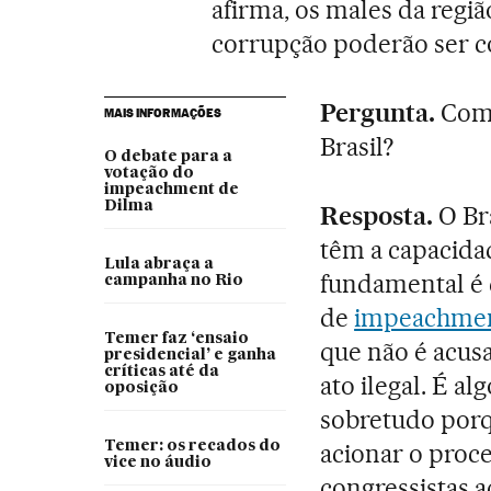
afirma, os males da regiã
corrupção poderão ser c
Pergunta.
Como
MAIS INFORMAÇÕES
Brasil?
O debate para a
votação do
impeachment de
Dilma
Resposta.
O Bra
têm a capacidad
Lula abraça a
fundamental é 
campanha no Rio
de
impeachment
Temer faz ‘ensaio
que não é acus
presidencial’ e ganha
críticas até da
ato ilegal. É a
oposição
sobretudo por
Temer: os recados do
acionar o proc
vice no áudio
congressistas 