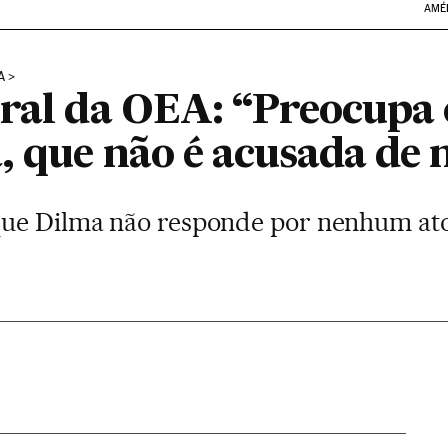
AMÉ
A
eral da OEA: “Preocupa 
, que não é acusada de 
ue Dilma não responde por nenhum ato i