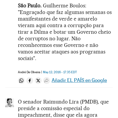
São Paulo.
Guilherme Boulos:
"Engraçado que faz algumas semanas os
manifestantes de verde e amarelo
vieram aqui contra a corrupção para
tirar a Dilma e botar um Governo cheio
de corruptos no lugar. Não
reconhecemos esse Governo e não
vamos aceitar ataques aos programas
sociais".
André De Oliveira
May 12, 2016 - 17:35
EDT
Añadir EL PAÍS en Google
Compartir en Whatsapp
Compartir en Facebook
Compartir en Twitter
Desplegar Redes Sociales
O senador Raimundo Lira (PMDB), que
preside a comissão especial do
impeachment, disse que ela agora