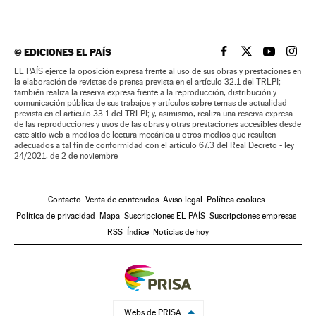
©
EDICIONES EL PAÍS
EL PAÍS BRASIL EN
EL PAÍS BRASI
EL PAÍS B
EL PA
EL PAÍS ejerce la oposición expresa frente al uso de sus obras y prestaciones en
la elaboración de revistas de prensa prevista en el artículo 32.1 del TRLPI;
también realiza la reserva expresa frente a la reproducción, distribución y
comunicación pública de sus trabajos y artículos sobre temas de actualidad
prevista en el artículo 33.1 del TRLPI; y, asimismo, realiza una reserva expresa
de las reproducciones y usos de las obras y otras prestaciones accesibles desde
este sitio web a medios de lectura mecánica u otros medios que resulten
adecuados a tal fin de conformidad con el artículo 67.3 del Real Decreto - ley
24/2021, de 2 de noviembre
Contacto
Venta de contenidos
Aviso legal
Política cookies
Política de privacidad
Mapa
Suscripciones EL PAÍS
Suscripciones empresas
RSS
Índice
Noticias de hoy
Webs de PRISA