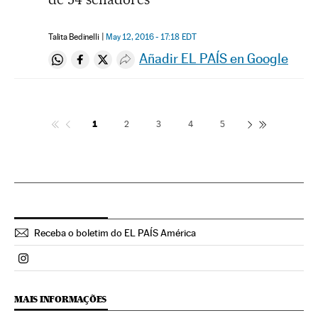
Talita Bedinelli
May 12, 2016 - 17:18
EDT
Añadir EL PAÍS en Google
Compartir en Whatsapp
Compartir en Facebook
Compartir en Twitter
Desplegar Redes Sociales
1
2
3
4
5
Receba o boletim do EL PAÍS América
Politica El País Brasil en Instagram
MAIS INFORMAÇÕES