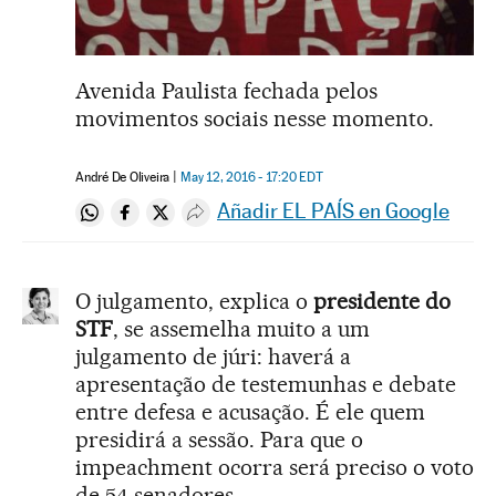
Avenida Paulista fechada pelos
movimentos sociais nesse momento.
André De Oliveira
May 12, 2016 - 17:20
EDT
Añadir EL PAÍS en Google
Compartir en Whatsapp
Compartir en Facebook
Compartir en Twitter
Desplegar Redes Sociales
O julgamento, explica o
presidente do
STF
, se assemelha muito a um
julgamento de júri: haverá a
apresentação de testemunhas e debate
entre defesa e acusação. É ele quem
presidirá a sessão. Para que o
impeachment ocorra será preciso o voto
de 54 senadores