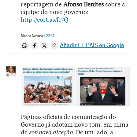
reportagem de
Afonso Benites
sobre a
equipe do novo governo:
http://cort.as/fc7Q
Marina Novaes
22:17
Añadir EL PAÍS en Google
Compartir en Whatsapp
Compartir en Facebook
Compartir en Twitter
Desplegar Redes Sociales
Páginas oficiais de comunicação do
Governo já adotam novo tom, em clima
de
sob nova direção
. De um lado, a