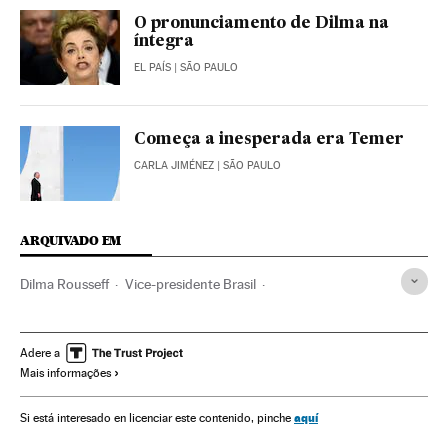
O pronunciamento de Dilma na
íntegra
EL PAÍS
| SÃO PAULO
Começa a inesperada era Temer
CARLA JIMÉNEZ
| SÃO PAULO
ARQUIVADO EM
Dilma Rousseff
Vice-presidente Brasil
Partido dos Trabalhadores
Destituições políticas
Presidente Brasil
Presidência Brasil
Ministérios
Adere a
Mais informações
Governo Brasil
Brasil
Governo
Política
Michel Temer
Senado Federal
Votação parlamentar
aquí
Si está interesado en licenciar este contenido, pinche