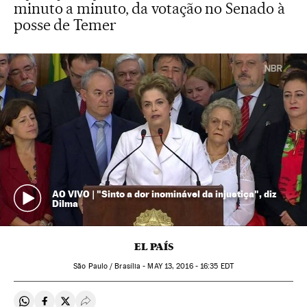
minuto a minuto, da votação no Senado à
posse de Temer
AO VIVO | "Sinto a dor inominável da injustiça", diz
Dilma
EL PAÍS
São Paulo / Brasília -
MAY
13, 2016 - 16:35
EDT
Compartir en Whatsapp
Compartir en Facebook
Compartir en Twitter
Desplegar Redes Sociales