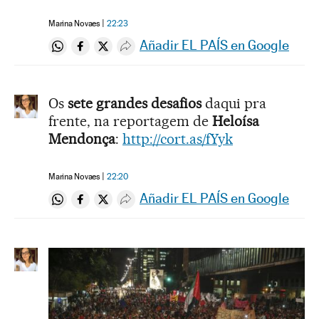
Marina Novaes
22:23
Añadir EL PAÍS en Google
Compartir en Whatsapp
Compartir en Facebook
Compartir en Twitter
Desplegar Redes Sociales
Os
sete grandes desafios
daqui pra
frente, na reportagem de
Heloísa
Mendonça
:
http://cort.as/fYyk
Marina Novaes
22:20
Añadir EL PAÍS en Google
Compartir en Whatsapp
Compartir en Facebook
Compartir en Twitter
Desplegar Redes Sociales