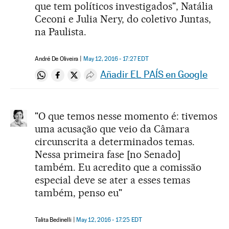
que tem políticos investigados", Natália
Ceconi e Julia Nery, do coletivo Juntas,
na Paulista.
André De Oliveira
May 12, 2016 - 17:27
EDT
Añadir EL PAÍS en Google
Compartir en Whatsapp
Compartir en Facebook
Compartir en Twitter
Desplegar Redes Sociales
"O que temos nesse momento é: tivemos
uma acusação que veio da Câmara
circunscrita a determinados temas.
Nessa primeira fase [no Senado]
também. Eu acredito que a comissão
especial deve se ater a esses temas
também, penso eu"
Talita Bedinelli
May 12, 2016 - 17:25
EDT