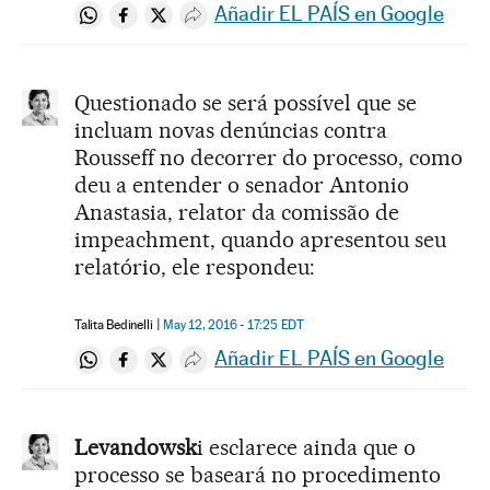
Añadir EL PAÍS en Google
Compartir en Whatsapp
Compartir en Facebook
Compartir en Twitter
Desplegar Redes Sociales
Questionado se será possível que se
incluam novas denúncias contra
Rousseff no decorrer do processo, como
deu a entender o senador Antonio
Anastasia, relator da comissão de
impeachment, quando apresentou seu
relatório, ele respondeu:
Talita Bedinelli
May 12, 2016 - 17:25
EDT
Añadir EL PAÍS en Google
Compartir en Whatsapp
Compartir en Facebook
Compartir en Twitter
Desplegar Redes Sociales
Levandowsk
i esclarece ainda que o
processo se baseará no procedimento