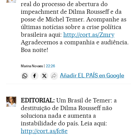
real do processo de abertura do
impeachment de Dilma Rousseff e da
posse de Michel Temer. Acompanhe as
últimas notícias sobre a crise política
brasileira aqui:
http://cort.as/Zmry
Agradecemos a companhia e audiência.
Boa noite!
Marina Novaes
22:26
Añadir EL PAÍS en Google
Compartir en Whatsapp
Compartir en Facebook
Compartir en Twitter
Desplegar Redes Sociales
EDITORIAL:
Um Brasil de Temer: a
destituição de Dilma Rousseff não
soluciona nada e aumenta a
instabilidade do país. Leia aqui:
http://cort.as/fc8e