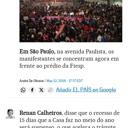
Em São Paulo,
na avenida Paulista, os
manifestantes se concentram agora em
frente ao prédio da Fiesp.
André De Oliveira
May 12, 2016 - 17:57
EDT
Añadir EL PAÍS en Google
Compartir en Whatsapp
Compartir en Facebook
Compartir en Twitter
Desplegar Redes Sociales
Renan Calheiros
, disse que o recesso de
15 dias que a Casa faz no meio do ano
será suspenso, o que acelera o trâmite