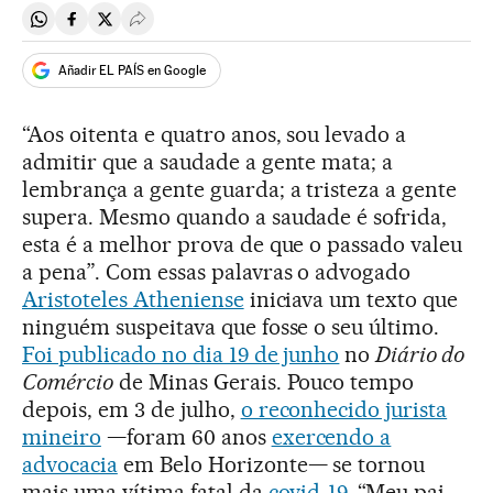
Compartir en Whatsapp
Compartir en Facebook
Compartir en Twitter
Desplegar Redes Sociales
Añadir EL PAÍS en Google
“Aos oitenta e quatro anos, sou levado a
admitir que a saudade a gente mata; a
lembrança a gente guarda; a tristeza a gente
supera. Mesmo quando a saudade é sofrida,
esta é a melhor prova de que o passado valeu
a pena”. Com essas palavras o advogado
Aristoteles Atheniense
iniciava um texto que
ninguém suspeitava que fosse o seu último.
Foi publicado no dia 19 de junho
no
Diário do
Comércio
de Minas Gerais. Pouco tempo
depois, em 3 de julho,
o reconhecido jurista
mineiro
—foram 60 anos
exercendo a
advocacia
em Belo Horizonte— se tornou
mais uma vítima fatal da
covid-19
. “Meu pai