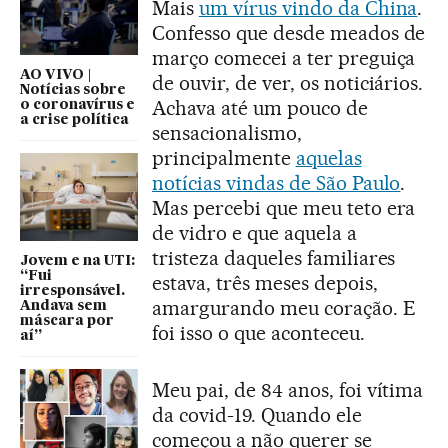
Mais
um vírus vindo da China
.
Confesso que desde meados de
março comecei a ter preguiça
AO VIVO |
de ouvir, de ver, os noticiários.
Notícias sobre
Achava até um pouco de
o coronavírus e
a crise política
sensacionalismo,
principalmente
aquelas
notícias vindas de São Paulo
.
Mas percebi que meu teto era
de vidro e que aquela a
tristeza daqueles familiares
Jovem e na UTI:
“Fui
estava, três meses depois,
irresponsável.
amargurando meu coração. E
Andava sem
máscara por
foi isso o que aconteceu.
aí”
Meu pai, de 84 anos, foi vítima
da covid-19. Quando ele
começou a não querer se