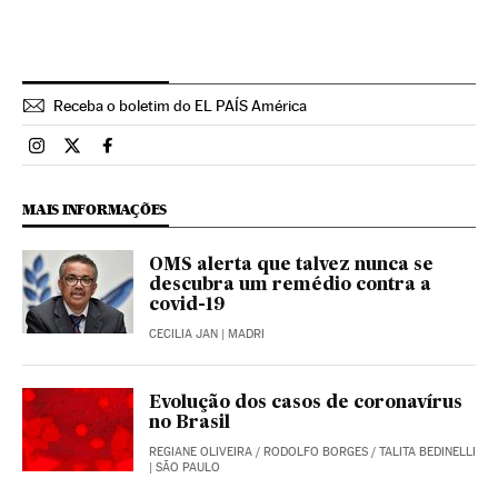
Receba o boletim do EL PAÍS América
Brasil El País Brasil en Instagram
Brasil El País Brasil en Twitter
Brasil El País Brasil en Facebook
MAIS INFORMAÇÕES
OMS alerta que talvez nunca se
descubra um remédio contra a
covid-19
CECILIA JAN
| MADRI
Evolução dos casos de coronavírus
no Brasil
REGIANE OLIVEIRA
/
RODOLFO BORGES
/
TALITA BEDINELLI
| SÃO PAULO