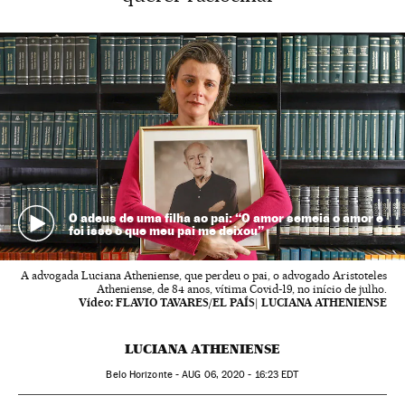
O adeus de uma filha ao pai: “O amor semeia o amor e
foi isso o que meu pai me deixou”
A advogada Luciana Atheniense, que perdeu o pai, o advogado Aristoteles
Atheniense, de 84 anos, vítima Covid-19, no início de julho.
Vídeo:
FLAVIO TAVARES/EL PAÍS| LUCIANA ATHENIENSE
LUCIANA ATHENIENSE
Belo Horizonte -
AUG
06, 2020 - 16:23
EDT