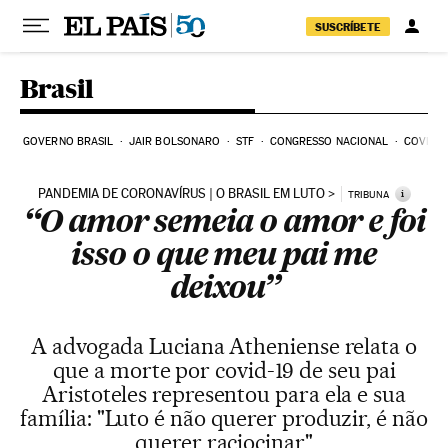
Pular para o conteúdo
SUSCRÍBETE
Brasil
GOVERNO BRASIL
JAIR BOLSONARO
STF
CONGRESSO NACIONAL
COVID-1
PANDEMIA DE CORONAVÍRUS | O BRASIL EM LUTO
i
TRIBUNA
“O amor semeia o amor e foi
isso o que meu pai me
deixou”
A advogada Luciana Atheniense relata o
que a morte por covid-19 de seu pai
Aristoteles representou para ela e sua
família: "Luto é não querer produzir, é não
querer raciocinar"