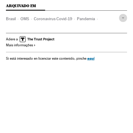
ARQUIVADO EM
Brasil
OMS
Coronavirus Covid-19
Pandemia
Coronavirus
Doenças infecciosas
Doenças respiratórias
Ministério Saúde
América Latina
América
Adere a
Mais informações
Minas Gerais
Belo Horizonte
Jair Bolsonaro
Medicina
Quarentena
Cloroquina
Romeu Zema Neto
Saúde
aquí
Si está interesado en licenciar este contenido, pinche