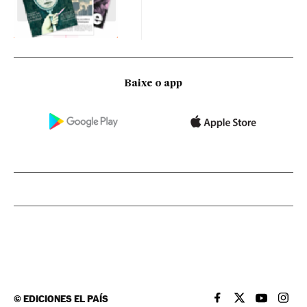
Baixe o app
©
EDICIONES EL PAÍS
EL PAÍS BRASIL EN
EL PAÍS BRASI
EL PAÍS B
EL PA