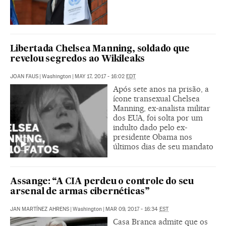
Libertada Chelsea Manning, soldado que
revelou segredos ao Wikileaks
JOAN FAUS
|
Washington
|
MAY 17, 2017 - 16:02
EDT
Após sete anos na prisão, a
ícone transexual Chelsea
Manning, ex-analista militar
dos EUA, foi solta por um
indulto dado pelo ex-
presidente Obama nos
últimos dias de seu mandato
Assange: “A CIA perdeu o controle do seu
arsenal de armas cibernéticas”
JAN MARTÍNEZ AHRENS
|
Washington
|
MAR 09, 2017 - 16:34
EST
Casa Branca admite que os