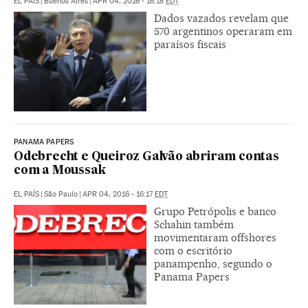
EL PAÍS
|
Buenos Aires
|
APR 04, 2016 - 16:18
EDT
Dados vazados revelam que
570 argentinos operaram em
paraísos fiscais
PANAMA PAPERS
Odebrecht e Queiroz Galvão abriram contas
com a Moussak
EL PAÍS
|
São Paulo
|
APR 04, 2016 - 16:17
EDT
Grupo Petrópolis e banco
Schahin também
movimentaram offshores
com o escritório
panampenho, segundo o
Panama Papers