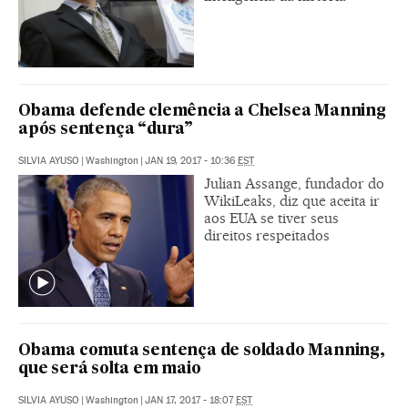
Obama defende clemência a Chelsea Manning
após sentença “dura”
SILVIA AYUSO
|
Washington
|
JAN 19, 2017 - 10:36
EST
Julian Assange, fundador do
WikiLeaks, diz que aceita ir
aos EUA se tiver seus
direitos respeitados
Obama comuta sentença de soldado Manning,
que será solta em maio
SILVIA AYUSO
|
Washington
|
JAN 17, 2017 - 18:07
EST