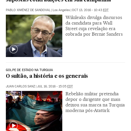
supostas contradições em sua campanha
PABLO XIMÉNEZ DE SANDOVAL
|
Los Angeles
|
OCT 13, 2016 - 10:43
EDT
Wikileaks divulga discursos
da candidata para Wall
Street cuja revelação era
cobrada por Bernie Sanders
GOLPE DE ESTADO NA TURQUIA
O sultão, a história e os generais
JUAN CARLOS SANZ
|
JUL 16, 2016 - 15:05
EDT
Rebelião militar pretendia
depor o dirigente que mais
deixou sua marca na Turquia
moderna pós-Atatürk