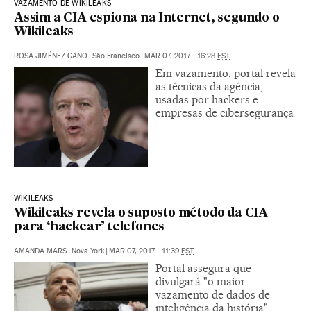
VAZAMENTO DE WIKILEAKS
Assim a CIA espiona na Internet, segundo o
Wikileaks
ROSA JIMÉNEZ CANO
|
São Francisco
|
MAR 07, 2017 - 16:28
EST
Em vazamento, portal revela
as técnicas da agência,
usadas por hackers e
empresas de cibersegurança
WIKILEAKS
Wikileaks revela o suposto método da CIA
para ‘hackear’ telefones
AMANDA MARS
|
Nova York
|
MAR 07, 2017 - 11:39
EST
Portal assegura que
divulgará "o maior
vazamento de dados de
inteligência da história"