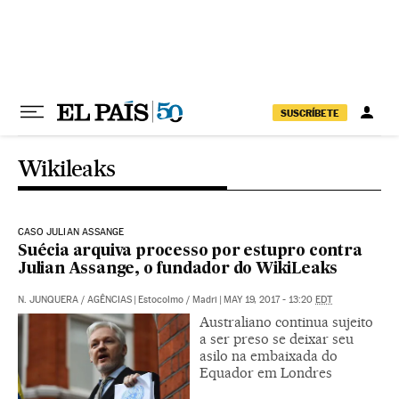
Pular para o conteúdo
SUSCRÍBETE
Wikileaks
CASO JULIAN ASSANGE
Suécia arquiva processo por estupro contra
Julian Assange, o fundador do WikiLeaks
N. JUNQUERA
/
AGÊNCIAS
|
Estocolmo / Madri
|
MAY 19, 2017 - 13:20
EDT
Australiano continua sujeito
a ser preso se deixar seu
asilo na embaixada do
Equador em Londres