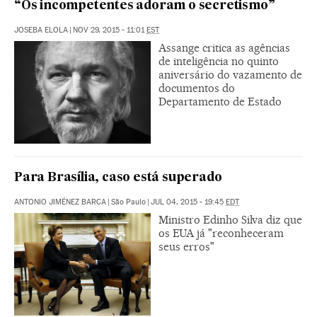
“Os incompetentes adoram o secretismo”
JOSEBA ELOLA
|
NOV 29, 2015 - 11:01
EST
Assange critica as agências
de inteligência no quinto
aniversário do vazamento de
documentos do
Departamento de Estado
Para Brasília, caso está superado
ANTONIO JIMÉNEZ BARCA
|
São Paulo
|
JUL 04, 2015 - 19:45
EDT
Ministro Edinho Silva diz que
os EUA já "reconheceram
seus erros"