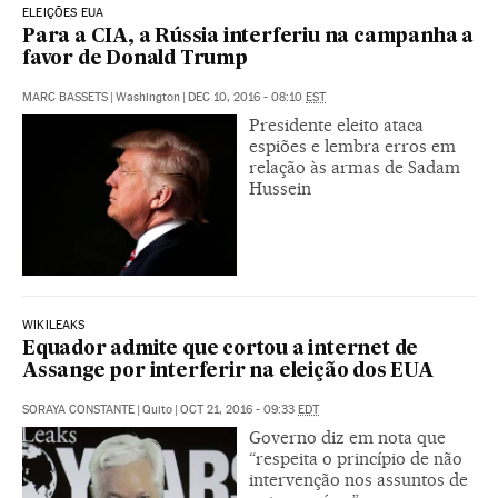
ELEIÇÕES EUA
Para a CIA, a Rússia interferiu na campanha a
favor de Donald Trump
MARC BASSETS
|
Washington
|
DEC 10, 2016 - 08:10
EST
Presidente eleito ataca
espiões e lembra erros em
relação às armas de Sadam
Hussein
WIKILEAKS
Equador admite que cortou a internet de
Assange por interferir na eleição dos EUA
SORAYA CONSTANTE
|
Quito
|
OCT 21, 2016 - 09:33
EDT
Governo diz em nota que
“respeita o princípio de não
intervenção nos assuntos de