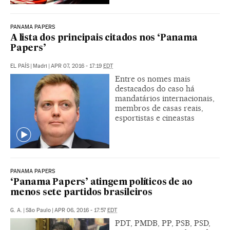
PANAMA PAPERS
A lista dos principais citados nos ‘Panama
Papers’
EL PAÍS
|
Madri
|
APR 07, 2016 - 17:19
EDT
Entre os nomes mais
destacados do caso há
mandatários internacionais,
membros de casas reais,
esportistas e cineastas
PANAMA PAPERS
‘Panama Papers’ atingem políticos de ao
menos sete partidos brasileiros
G. A.
|
São Paulo
|
APR 06, 2016 - 17:57
EDT
PDT, PMDB, PP, PSB, PSD,