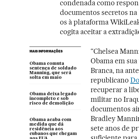
condenada como respons
documentos secretos na 
os à plataforma WikiLeak
cogita aceitar a extradiç
“Chelsea Mann
MAIS INFORMAÇÕES
Obama em sua ú
Obama comuta
sentença de soldado
Branca, na ante
Manning, que será
solta em maio
republicano
Do
recuperar a lib
Obama deixa legado
militar no Ira
incompleto e sob
risco de demolição
documentos ain
Bradley Mannin
Obama acaba com
medida que dá
sete anos de p
residência aos
cubanos que chegam
suficiente para
aos EUA