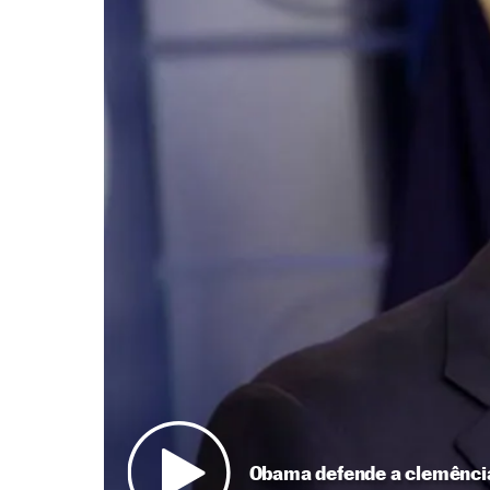
Obama defende a clemênci