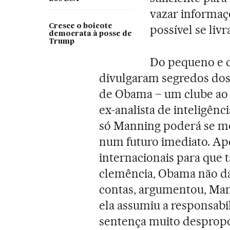
vazar informaç
Cresce o boicote
possível se livr
democrata à posse de
Trump
Do pequeno e c
divulgaram segredos dos
de Obama – um clube ao
ex-analista de inteligê
só Manning poderá se m
num futuro imediato. Ap
internacionais para qu
clemência, Obama não dá 
contas, argumentou, Mann
ela assumiu a responsabi
sentença muito despropor