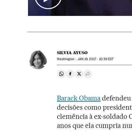
SILVIA AYUSO
Washington -
JAN
19, 2017 - 10:36
EST
Compartir en Whatsapp
Compartir en Facebook
Compartir en Twitter
Desplegar Redes Soci
Barack Obama
defendeu n
decisões como presiden
clemência à ex-soldado C
anos que ela cumpria num