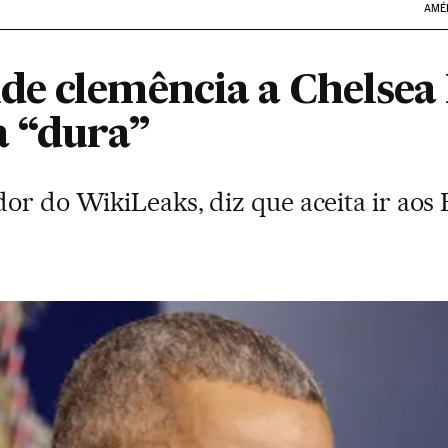
AMÉ
de clemência a Chelse
a “dura”
or do WikiLeaks, diz que aceita ir aos 