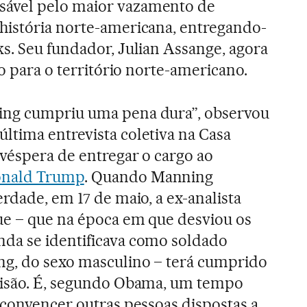
ável pelo maior vazamento de
história norte-americana, entregando-
s. Seu fundador, Julian Assange, agora
ão para o território norte-americano.
ing cumpriu uma pena dura”, observou
ltima entrevista coletiva na Casa
véspera de entregar o cargo ao
nald Trump
. Quando Manning
erdade, em 17 de maio, a ex-analista
que – que na época em que desviou os
da se identificava como soldado
g, do sexo masculino – terá cumprido
risão. É, segundo Obama, um tempo
 convencer outras pessoas dispostas a