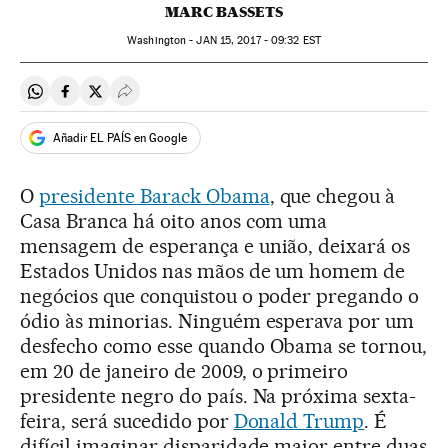
MARC BASSETS
Washington -
JAN
15, 2017 - 09:32
EST
Compartir en Whatsapp
Compartir en Facebook
Compartir en Twitter
Desplegar Redes Sociales
Añadir EL PAÍS en Google
O
presidente Barack Obama
, que chegou à
Casa Branca há oito anos com uma
mensagem de esperança e união, deixará os
Estados Unidos nas mãos de um homem de
negócios que conquistou o poder pregando o
ódio às minorias. Ninguém esperava por um
desfecho como esse quando Obama se tornou,
em 20 de janeiro de 2009, o primeiro
presidente negro do país. Na próxima sexta-
feira, será sucedido por
Donald Trump
. É
difícil imaginar disparidade maior entre duas