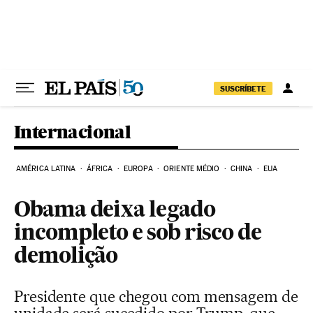
Pular para o conteúdo
SUSCRÍBETE
Internacional
AMÉRICA LATINA
ÁFRICA
EUROPA
ORIENTE MÉDIO
CHINA
EUA
Obama deixa legado
incompleto e sob risco de
demolição
Presidente que chegou com mensagem de