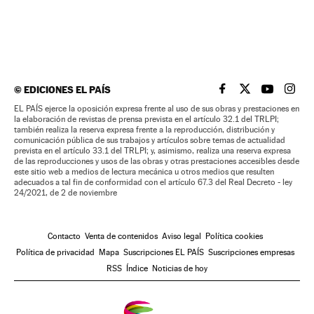
©
EDICIONES EL PAÍS
EL PAÍS BRASIL EN
EL PAÍS BRASI
EL PAÍS B
EL PA
EL PAÍS ejerce la oposición expresa frente al uso de sus obras y prestaciones en
la elaboración de revistas de prensa prevista en el artículo 32.1 del TRLPI;
también realiza la reserva expresa frente a la reproducción, distribución y
comunicación pública de sus trabajos y artículos sobre temas de actualidad
prevista en el artículo 33.1 del TRLPI; y, asimismo, realiza una reserva expresa
de las reproducciones y usos de las obras y otras prestaciones accesibles desde
este sitio web a medios de lectura mecánica u otros medios que resulten
adecuados a tal fin de conformidad con el artículo 67.3 del Real Decreto - ley
24/2021, de 2 de noviembre
Contacto
Venta de contenidos
Aviso legal
Política cookies
Política de privacidad
Mapa
Suscripciones EL PAÍS
Suscripciones empresas
RSS
Índice
Noticias de hoy