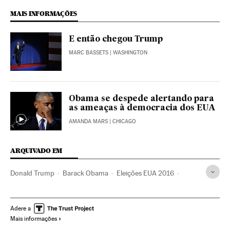
MAIS INFORMAÇÕES
E então chegou Trump
MARC BASSETS
| WASHINGTON
Obama se despede alertando para
as ameaças à democracia dos EUA
AMANDA MARS
| CHICAGO
ARQUIVADO EM
Donald Trump
Barack Obama
Eleições EUA 2016
Eleições EUA
Estados Unidos
Eleições presidenciais
América do Norte
Eleições
América
Política
Adere a
Mais informações