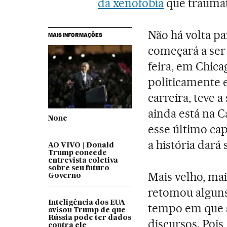
da xenofobia
que traumat
Não há volta pa
MAIS INFORMAÇÕES
começará a ser
feira, em Chic
politicamente 
carreira, teve 
ainda está na C
None
esse último cap
a história dará
AO VIVO | Donald
Trump concede
entrevista coletiva
sobre seu futuro
Mais velho, ma
Governo
retomou algun
Inteligência dos EUA
tempo em que s
avisou Trump de que
Rússia pode ter dados
discursos. Pois,
contra ele