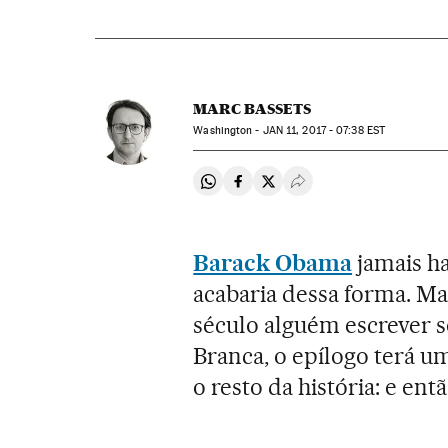
MARC BASSETS
Washington -
JAN
11, 2017 - 07:38
EST
Compartir en Whatsapp
Compartir en Facebook
Compartir en Twitter
Desplegar Redes Soci
Barack Obama
jamais h
acabaria dessa forma. M
século alguém escrever so
Branca, o epílogo terá u
o resto da história: e ent