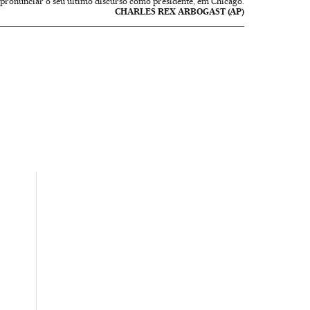
pronunciar o seu último discurso como presidente, em Chicago.
CHARLES REX ARBOGAST (AP)