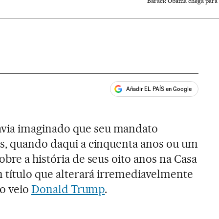
Barack Obama chega para 
Añadir EL PAÍS en Google
ales
avia imaginado que seu mandato
as, quando daqui a cinquenta anos ou um
bre a história de seus oito anos na Casa
m título que alterará irremediavelmente
ão veio
Donald Trump
.