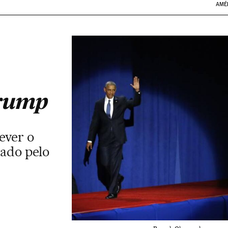
AMÉ
Trump
ever o
ado pelo