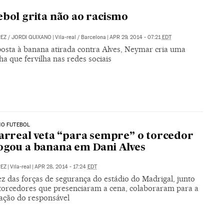
ebol grita não ao racismo
REZ
/
JORDI QUIXANO
|
Vila-real / Barcelona
|
APR 29, 2014 - 07:21
EDT
osta à banana atirada contra Alves, Neymar cria uma
a que fervilha nas redes sociais
NO FUTEBOL
larreal veta “para sempre” o torcedor
ogou a banana em Dani Alves
REZ
|
Vila-real
|
APR 28, 2014 - 17:24
EDT
z das forças de segurança do estádio do Madrigal, junto
torcedores que presenciaram a cena, colaboraram para a
cação do responsável