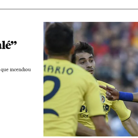
alé”
, que incendiou