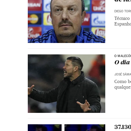
DIEGO TOR
Técnico
Espanho
O MALECÓ
O dia
JOSÉ SÁM
Como bo
qualqu
37.13