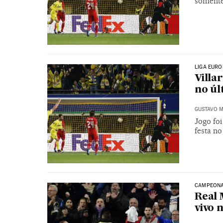
somente
LIGA EURO
Villa
no úl
GUSTAVO M
Jogo fo
festa no
CAMPEONA
Real 
vivo 