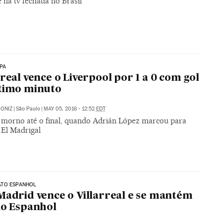
 na tv fechada no Brasil
PA
rreal vence o Liverpool por 1 a 0 com gol
timo minuto
ONIZ
|
São Paulo
|
MAY 05, 2016 - 12:52
EDT
i morno até o final, quando Adrián López marcou para
 El Madrigal
TO ESPANHOL
Madrid vence o Villarreal e se mantém
no Espanhol