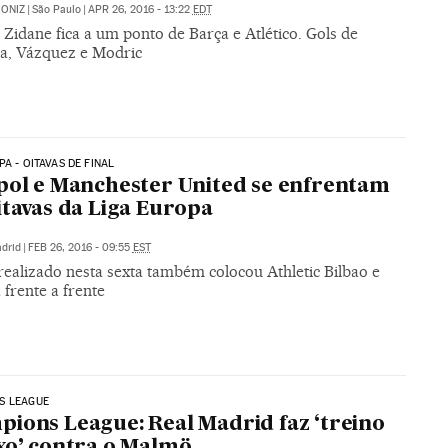
ONIZ
|
São Paulo
|
APR 26, 2016 - 13:22
EDT
Zidane fica a um ponto de Barça e Atlético. Gols de
, Vázquez e Modric
PA - OITAVAS DE FINAL
pol e Manchester United se enfrentam
itavas da Liga Europa
drid
|
FEB 26, 2016 - 09:55
EST
realizado nesta sexta também colocou Athletic Bilbao e
 frente a frente
S LEAGUE
ions League: Real Madrid faz ‘treino
xo’ contra o Malmö