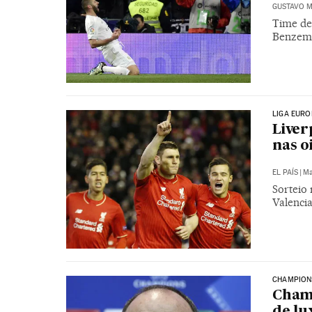
GUSTAVO M
Time de 
Benzema
LIGA EURO
Liver
nas o
EL PAÍS
|
Ma
Sorteio 
Valencia
CHAMPION
Champ
de lu