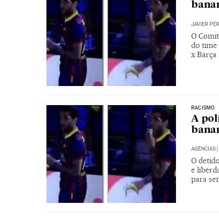
banan
JAVIER PÉ
O Comit
do time 
x Barça
RACISMO
A pol
banan
AGÊNCIAS
|
O detido
e liberd
para se