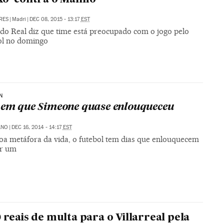
RES
|
Madri
|
DEC 08, 2015 - 13:17
EST
 do Real diz que time está preocupado com o jogo pelo
l no domingo
N
 em que Simeone quase enlouqueceu
ANO
|
DEC 16, 2014 - 14:17
EST
a metáfora da vida, o futebol tem dias que enlouquecem
er um
0 reais de multa para o Villarreal pela