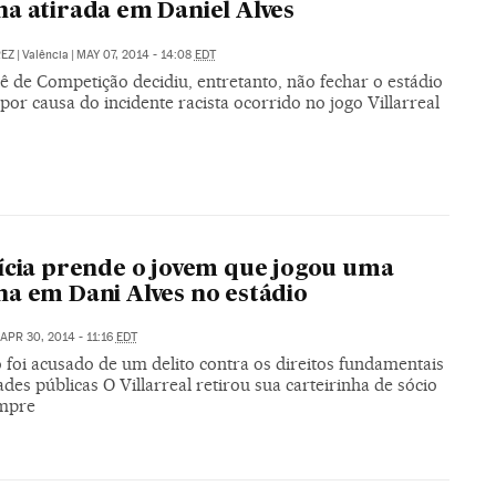
a atirada em Daniel Alves
REZ
|
Valência
|
MAY 07, 2014 - 14:08
EDT
ê de Competição decidiu, entretanto, não fechar o estádio
por causa do incidente racista ocorrido no jogo Villarreal
ícia prende o jovem que jogou uma
a em Dani Alves no estádio
APR 30, 2014 - 11:16
EDT
 foi acusado de um delito contra os direitos fundamentais
ades públicas O Villarreal retirou sua carteirinha de sócio
mpre