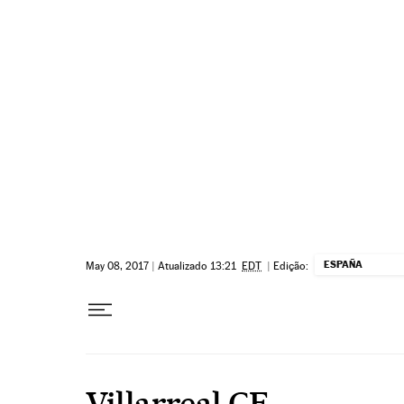
Pular para o conteúdo
ESPAÑA
May 08, 2017
|
Atualizado 13:21
EDT
|
Edição:
Villarreal CF