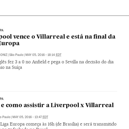
PA
pool vence o Villarreal e está na final da
Europa
ONIZ
|
São Paulo
|
MAY 05, 2016 - 18:14
EDT
lês fez 3 a 0 no Anfield e pega o Sevilla na decisão do dia
io na Suíça
PA
e como assistir a Liverpool x Villarreal
o Paulo
|
MAY 05, 2016 - 13:47
EDT
Liga Europa começa às 16h (de Brasília) e será transmitido