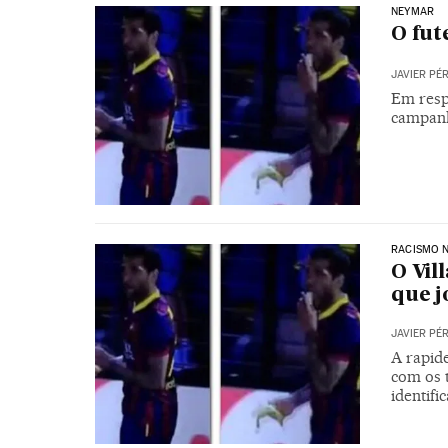
NEYMAR
O fut
JAVIER PÉ
Em resp
campanh
RACISMO 
O Vil
que j
JAVIER PÉ
A rapide
com os 
identifi