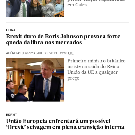
em Gales
LIBRA
Brexit duro de Boris Johnson provoca forte
queda da libra nos mercados
AGÊNCIAS
|
Londres
|
JUL 30, 2019 - 15:18
EDT
Primeiro-ministro britânico
insiste na saída do Reino
Unido da UE a qualquer
preço
BREXIT
União Europeia enfrentará um possível
‘Brexit’ selvagem em plena transição interna