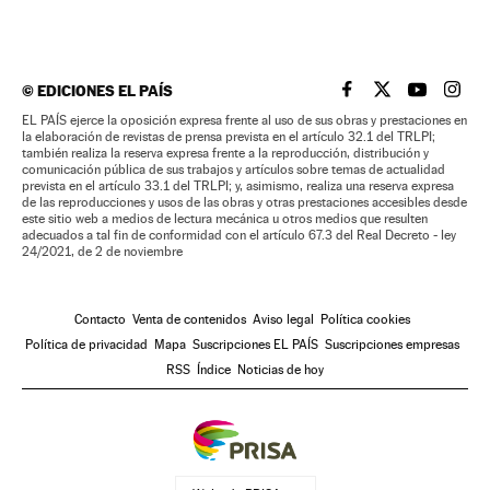
©
EDICIONES EL PAÍS
EL PAÍS BRASIL EN
EL PAÍS BRASI
EL PAÍS B
EL PA
EL PAÍS ejerce la oposición expresa frente al uso de sus obras y prestaciones en
la elaboración de revistas de prensa prevista en el artículo 32.1 del TRLPI;
también realiza la reserva expresa frente a la reproducción, distribución y
comunicación pública de sus trabajos y artículos sobre temas de actualidad
prevista en el artículo 33.1 del TRLPI; y, asimismo, realiza una reserva expresa
de las reproducciones y usos de las obras y otras prestaciones accesibles desde
este sitio web a medios de lectura mecánica u otros medios que resulten
adecuados a tal fin de conformidad con el artículo 67.3 del Real Decreto - ley
24/2021, de 2 de noviembre
Contacto
Venta de contenidos
Aviso legal
Política cookies
Política de privacidad
Mapa
Suscripciones EL PAÍS
Suscripciones empresas
RSS
Índice
Noticias de hoy