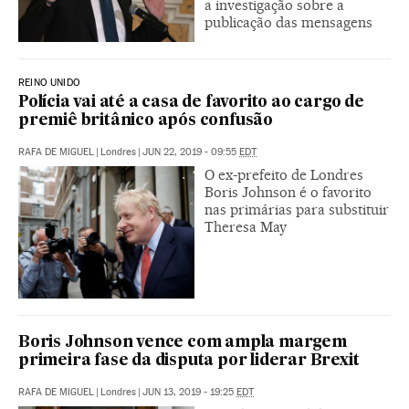
a investigação sobre a
publicação das mensagens
REINO UNIDO
Polícia vai até a casa de favorito ao cargo de
premiê britânico após confusão
RAFA DE MIGUEL
|
Londres
|
JUN 22, 2019 - 09:55
EDT
O ex-prefeito de Londres
Boris Johnson é o favorito
nas primárias para substituir
Theresa May
Boris Johnson vence com ampla margem
primeira fase da disputa por liderar Brexit
RAFA DE MIGUEL
|
Londres
|
JUN 13, 2019 - 19:25
EDT