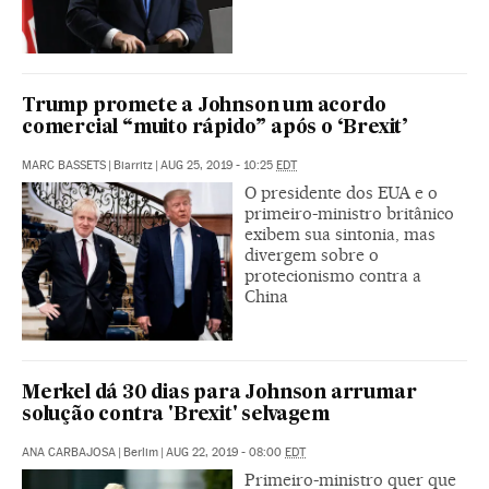
Trump promete a Johnson um acordo
comercial “muito rápido” após o ‘Brexit’
MARC BASSETS
|
Biarritz
|
AUG 25, 2019 - 10:25
EDT
O presidente dos EUA e o
primeiro-ministro britânico
exibem sua sintonia, mas
divergem sobre o
protecionismo contra a
China
Merkel dá 30 dias para Johnson arrumar
solução contra 'Brexit' selvagem
ANA CARBAJOSA
|
Berlim
|
AUG 22, 2019 - 08:00
EDT
Primeiro-ministro quer que