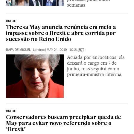
semanas
BREXIT
Theresa May anuncia renúncia em meio a
impasse sobre o Brexit e abre corrida por
sucessão no Reino Unido
RAFA DE MIGUEL
|
Londres
|
MAY 24, 2019 - 10:21
EDT
Acuada por eurocéticos, ela
deixará o cargo em 7 de
junho, mas seguirá como
primeira-ministra interina
BREXIT
Conservadores buscam precipitar queda de
May para evitar novo referendo sobre o
‘Brexit’