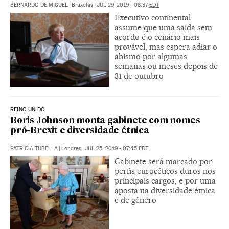
BERNARDO DE MIGUEL
|
Bruxelas
|
JUL 29, 2019 - 08:37
EDT
Executivo continental
assume que uma saída sem
acordo é o cenário mais
provável, mas espera adiar o
abismo por algumas
semanas ou meses depois de
31 de outubro
REINO UNIDO
Boris Johnson monta gabinete com nomes
pró-Brexit e diversidade étnica
PATRICIA TUBELLA
|
Londres
|
JUL 25, 2019 - 07:45
EDT
Gabinete será marcado por
perfis eurocéticos duros nos
principais cargos, e por uma
aposta na diversidade étnica
e de gênero