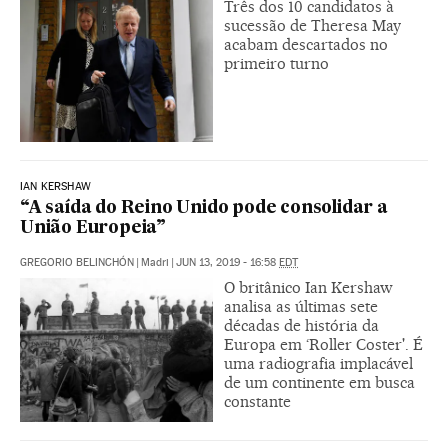
Três dos 10 candidatos à
sucessão de Theresa May
acabam descartados no
primeiro turno
IAN KERSHAW
“A saída do Reino Unido pode consolidar a
União Europeia”
GREGORIO BELINCHÓN
|
Madri
|
JUN 13, 2019 - 16:58
EDT
O britânico Ian Kershaw
analisa as últimas sete
décadas de história da
Europa em ‘Roller Coster'. É
uma radiografia implacável
de um continente em busca
constante