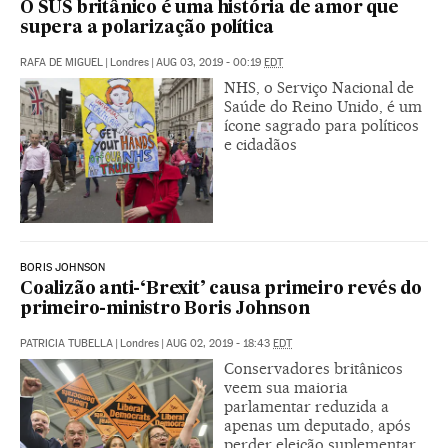
O SUS britânico é uma história de amor que
supera a polarização política
RAFA DE MIGUEL
|
Londres
|
AUG 03, 2019 - 00:19
EDT
NHS, o Serviço Nacional de
Saúde do Reino Unido, é um
ícone sagrado para políticos
e cidadãos
BORIS JOHNSON
Coalizão anti-‘Brexit’ causa primeiro revés do
primeiro-ministro Boris Johnson
PATRICIA TUBELLA
|
Londres
|
AUG 02, 2019 - 18:43
EDT
Conservadores britânicos
veem sua maioria
parlamentar reduzida a
apenas um deputado, após
perder eleição suplementar