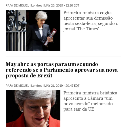
RAFA DE MIGUEL
|
Londres
|
MAY 23, 2019 - 12:16
EDT
Primeira-ministra cogita
apresentar sua demissão
nesta sexta-feira, segundo o
jornal ‘The Times’
May abre as portas para um segundo
referendo se o Parlamento aprovar sua nova
proposta de Brexit
RAFA DE MIGUEL
|
Londres
|
MAY 21, 2019 - 20:47
EDT
Primeira-ministra britânica
apresenta à Câmara “um
novo acordo” melhorado
para sair da UE