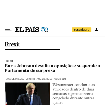
Pular para o conteúdo
SUSCRÍBETE
Brexit
BREXIT
Boris Johnson desafia a oposição e suspende o
Parlamento de surpresa
RAFA DE MIGUEL
|
Londres
|
AUG 28, 2019 - 09:38
EDT
Westminster concluiria as
atividades dentro de duas
semanas e permaneceria
congelado durante outras
quatro