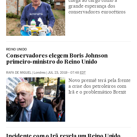
chega ao cargo como a
grande esperança dos
conservadores eurocéticos
REINO UNIDO
Conservadores elegem Boris Johnson
primeiro-ministro do Reino Unido
RAFA DE MIGUEL
|
Londres
|
JUL 23, 2019 - 07:48
EDT
Novo premiê terá pela frente
a crise dos petroleiros com
Irã e o problemático Brexit
Incidente com o Irã revela um Reino Unido