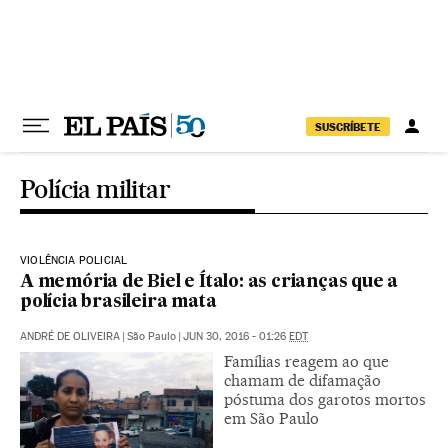
Pular para o conteúdo
SUSCRÍBETE
Polícia militar
VIOLÊNCIA POLICIAL
A memória de Biel e Ítalo: as crianças que a
polícia brasileira mata
ANDRÉ DE OLIVEIRA
|
São Paulo
|
JUN 30, 2016 - 01:26
EDT
Famílias reagem ao que
chamam de difamação
póstuma dos garotos mortos
em São Paulo