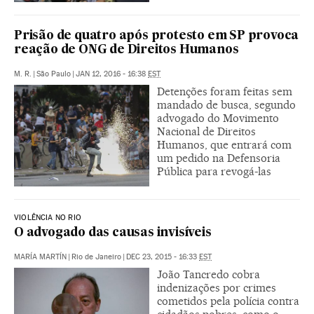
Prisão de quatro após protesto em SP provoca
reação de ONG de Direitos Humanos
M. R.
|
São Paulo
|
JAN 12, 2016 - 16:38
EST
Detenções foram feitas sem
mandado de busca, segundo
advogado do Movimento
Nacional de Direitos
Humanos, que entrará com
um pedido na Defensoria
Pública para revogá-las
VIOLÊNCIA NO RIO
O advogado das causas invisíveis
MARÍA MARTÍN
|
Rio de Janeiro
|
DEC 23, 2015 - 16:33
EST
João Tancredo cobra
indenizações por crimes
cometidos pela polícia contra