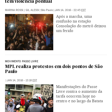
têm violência pontual
MARINA ROSSI
/
GIL ALESSI
|
São Paulo
|
JAN 14, 2016 - 22:45
EST
Após a marcha, uma
confusão na estação
Consolação do metrô deixou
um ferido
MOVIMENTO PASSE LIVRE
MPL realiza protestos em dois pontos de São
Paulo
|
JAN 14, 2016 - 13:18
EST
Manifestações do Passe
Livre contra o aumento da
tarifa ocorrem hoje no
centro e no largo da Batata