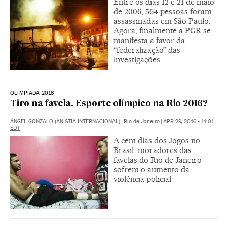
Entre os dias 12 e 21 de maio
de 2006, 564 pessoas foram
assassinadas em São Paulo.
Agora, finalmente a PGR se
manifesta a favor da
“federalização” das
investigações
OLIMPÍADA 2016
Tiro na favela. Esporte olímpico na Rio 2016?
ÁNGEL GONZALO (ANISTIA INTERNACIONAL)
|
Rio de Janeiro
|
APR 29, 2016 - 11:01
EDT
A cem dias dos Jogos no
Brasil, moradores das
favelas do Rio de Janeiro
sofrem o aumento da
violência policial