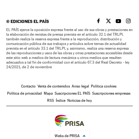
©
EDICIONES EL PAÍS
EL PAÍS BRASIL EN
EL PAÍS BRASI
EL PAÍS B
EL PA
EL PAÍS ejerce la oposición expresa frente al uso de sus obras y prestaciones en
la elaboración de revistas de prensa prevista en el artículo 32.1 del TRLPI;
también realiza la reserva expresa frente a la reproducción, distribución y
comunicación pública de sus trabajos y artículos sobre temas de actualidad
prevista en el artículo 33.1 del TRLPI; y, asimismo, realiza una reserva expresa
de las reproducciones y usos de las obras y otras prestaciones accesibles desde
este sitio web a medios de lectura mecánica u otros medios que resulten
adecuados a tal fin de conformidad con el artículo 67.3 del Real Decreto - ley
24/2021, de 2 de noviembre
Contacto
Venta de contenidos
Aviso legal
Política cookies
Política de privacidad
Mapa
Suscripciones EL PAÍS
Suscripciones empresas
RSS
Índice
Noticias de hoy
Webs de PRISA