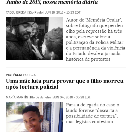
Junho de 2013, nossa memória diária
TADEU BREDA
|
São Paulo
|
JUN 19, 2016 - 15:23
EDT
Autor de 'Memória Ocular',
sobre fotógrafo que perdeu
olho pela repressão há três
anos, escreve sobre a
politização da Polícia Militar
e a permanência da violência
do Estado desde a jornada
histórica de protestos
VIOLÊNCIA POLICIAL
Uma mãe luta para provar que o filho morreu
após tortura policial
MARÍA MARTÍN
|
Rio de Janeiro
|
JUN 04, 2016 - 05:28
EDT
Para a delegada do caso o
laudo forense “descarta a
possibilidade de tortura",
mas legistas contestam