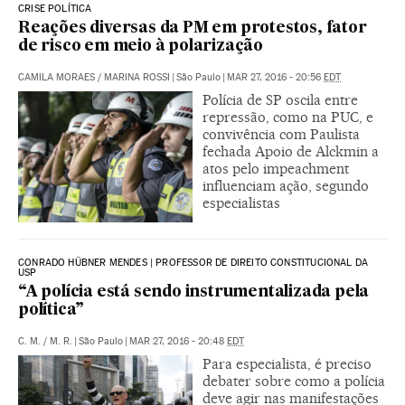
CRISE POLÍTICA
Reações diversas da PM em protestos, fator
de risco em meio à polarização
CAMILA MORAES
/
MARINA ROSSI
|
São Paulo
|
MAR 27, 2016 - 20:56
EDT
Polícia de SP oscila entre
repressão, como na PUC, e
convivência com Paulista
fechada Apoio de Alckmin a
atos pelo impeachment
influenciam ação, segundo
especialistas
CONRADO HÜBNER MENDES | PROFESSOR DE DIREITO CONSTITUCIONAL DA
USP
“A polícia está sendo instrumentalizada pela
política”
C. M.
/
M. R.
|
São Paulo
|
MAR 27, 2016 - 20:48
EDT
Para especialista, é preciso
debater sobre como a polícia
deve agir nas manifestações