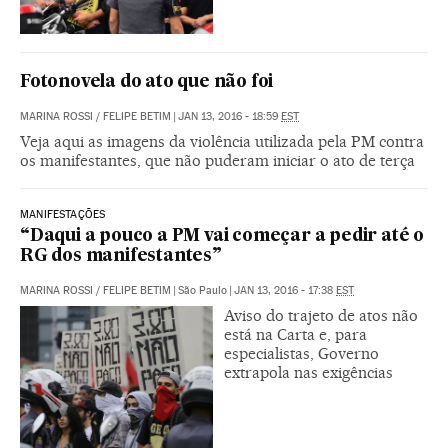
Fotonovela do ato que não foi
MARINA ROSSI
/
FELIPE BETIM
|
JAN 13, 2016 - 18:59
EST
Veja aqui as imagens da violência utilizada pela PM contra
os manifestantes, que não puderam iniciar o ato de terça
MANIFESTAÇÕES
“Daqui a pouco a PM vai começar a pedir até o
RG dos manifestantes”
MARINA ROSSI
/
FELIPE BETIM
|
São Paulo
|
JAN 13, 2016 - 17:38
EST
Aviso do trajeto de atos não
está na Carta e, para
especialistas, Governo
extrapola nas exigências