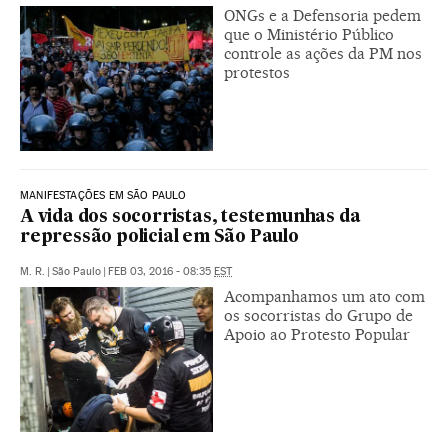
ONGs e a Defensoria pedem
que o Ministério Público
controle as ações da PM nos
protestos
MANIFESTAÇÕES EM SÃO PAULO
A vida dos socorristas, testemunhas da
repressão policial em São Paulo
M. R.
|
São Paulo
|
FEB 03, 2016 - 08:35
EST
Acompanhamos um ato com
os socorristas do Grupo de
Apoio ao Protesto Popular