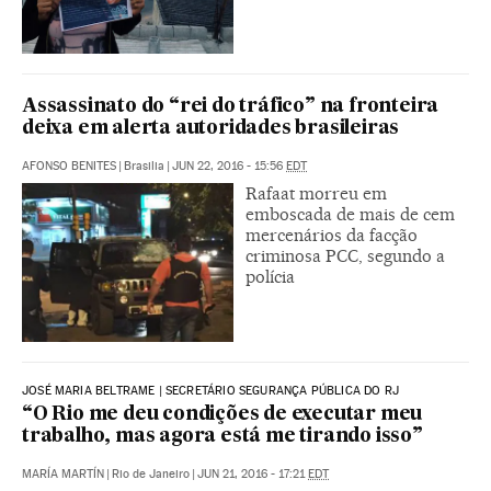
Assassinato do “rei do tráfico” na fronteira
deixa em alerta autoridades brasileiras
AFONSO BENITES
|
Brasilia
|
JUN 22, 2016 - 15:56
EDT
Rafaat morreu em
emboscada de mais de cem
mercenários da facção
criminosa PCC, segundo a
polícia
JOSÉ MARIA BELTRAME | SECRETÁRIO SEGURANÇA PÚBLICA DO RJ
“O Rio me deu condições de executar meu
trabalho, mas agora está me tirando isso”
MARÍA MARTÍN
|
Rio de Janeiro
|
JUN 21, 2016 - 17:21
EDT