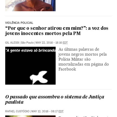
VIOLÊNCIA POLICIAL
“Por que o senhor atirou em mim?”: a voz dos
jovens inocentes mortos pela PM
GIL ALESSI
|
São Paulo
|
MAY 22, 2016 - 18:16
EDT
As últimas palavras de
jovens negros mortos pela
Polícia Militar são
imortalizadas em página do
Facebook
O passado que assombra o sistema de Justiça
paulista
RAFAEL CUSTÓDIO
|
MAY 12, 2016 - 08:17
EDT