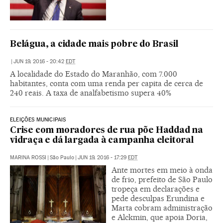
Belágua, a cidade mais pobre do Brasil
|
JUN 19, 2016 - 20:42
EDT
A localidade do Estado do Maranhão, com 7.000
habitantes, conta com uma renda per capita de cerca de
240 reais. A taxa de analfabetismo supera 40%
ELEIÇÕES MUNICIPAIS
Crise com moradores de rua põe Haddad na
vidraça e dá largada à campanha eleitoral
MARINA ROSSI
|
São Paulo
|
JUN 19, 2016 - 17:29
EDT
Ante mortes em meio à onda
de frio, prefeito de São Paulo
tropeça em declarações e
pede desculpas Erundina e
Marta cobram administração
e Alckmin, que apoia Doria,