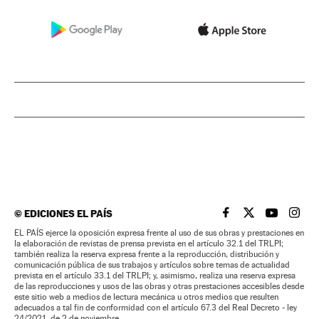
©
EDICIONES EL PAÍS
EL PAÍS BRASIL EN
EL PAÍS BRASI
EL PAÍS B
EL PA
EL PAÍS ejerce la oposición expresa frente al uso de sus obras y prestaciones en
la elaboración de revistas de prensa prevista en el artículo 32.1 del TRLPI;
también realiza la reserva expresa frente a la reproducción, distribución y
comunicación pública de sus trabajos y artículos sobre temas de actualidad
prevista en el artículo 33.1 del TRLPI; y, asimismo, realiza una reserva expresa
de las reproducciones y usos de las obras y otras prestaciones accesibles desde
este sitio web a medios de lectura mecánica u otros medios que resulten
adecuados a tal fin de conformidad con el artículo 67.3 del Real Decreto - ley
24/2021, de 2 de noviembre