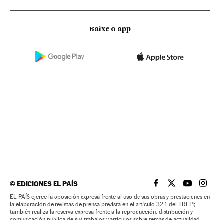
Baixe o app
©
EDICIONES EL PAÍS
EL PAÍS BRASIL EN
EL PAÍS BRASI
EL PAÍS B
EL PA
EL PAÍS ejerce la oposición expresa frente al uso de sus obras y prestaciones en
la elaboración de revistas de prensa prevista en el artículo 32.1 del TRLPI;
también realiza la reserva expresa frente a la reproducción, distribución y
comunicación pública de sus trabajos y artículos sobre temas de actualidad