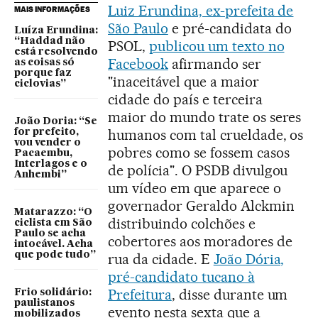
Luiz Erundina, ex-prefeita de
MAIS INFORMAÇÕES
São Paulo
e pré-candidata do
Luíza Erundina:
“Haddad não
PSOL,
publicou um texto no
está resolvendo
Facebook
afirmando ser
as coisas só
porque faz
"inaceitável que a maior
ciclovias”
cidade do país e terceira
maior do mundo trate os seres
João Doria: “Se
humanos com tal crueldade, os
for prefeito,
vou vender o
pobres como se fossem casos
Pacaembu,
Interlagos e o
de polícia". O PSDB divulgou
Anhembi”
um vídeo em que aparece o
governador Geraldo Alckmin
Matarazzo: “O
distribuindo colchões e
ciclista em São
Paulo se acha
cobertores aos moradores de
intocável. Acha
que pode tudo”
rua da cidade. E
João Dória,
pré-candidato tucano à
Prefeitura
, disse durante um
Frio solidário:
paulistanos
evento nesta sexta que a
mobilizados