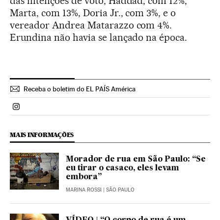
das intenções de voto, Haddad, com 12%,
Marta, com 13%, Doria Jr., com 3%, e o
vereador Andrea Matarazzo com 4%.
Erundina não havia se lançado na época.
Receba o boletim do EL PAÍS América
Politica El País Brasil en Instagram
MAIS INFORMAÇÕES
Morador de rua em São Paulo: “Se
eu tirar o casaco, eles levam
embora”
MARINA ROSSI
| SÃO PAULO