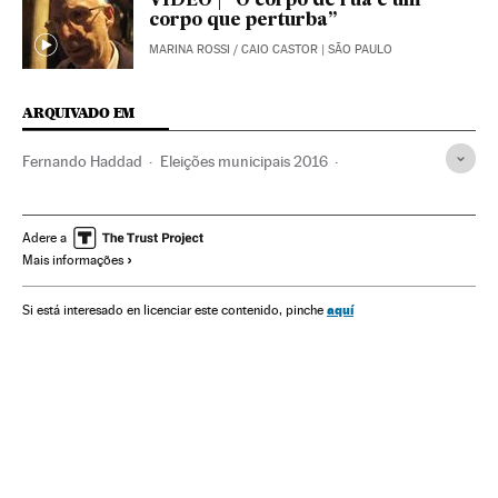
VÍDEO | “O corpo de rua é um
corpo que perturba”
MARINA ROSSI
/
CAIO CASTOR
| SÃO PAULO
ARQUIVADO EM
Fernando Haddad
Eleições municipais 2016
Cracolândia
Eleições municipais
Eleições Brasil
São Paulo
Estado São Paulo
Frio
Pobreza
Adere a
Mais informações
Temperaturas
Eleições
Brasil
América do Sul
América Latina
Meteorologia
América
Política
aquí
Si está interesado en licenciar este contenido, pinche
Problemas sociais
Sociedade