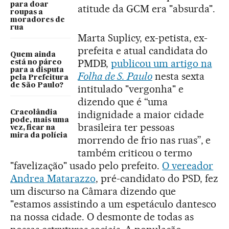
para doar
atitude da GCM era "absurda".
roupas a
moradores de
rua
Marta Suplicy, ex-petista, ex-
prefeita e atual candidata do
Quem ainda
PMDB,
publicou um artigo na
está no páreo
para a disputa
Folha de S. Paulo
nesta sexta
pela Prefeitura
de São Paulo?
intitulado "vergonha" e
dizendo que é “uma
indignidade a maior cidade
Cracolândia
pode, mais uma
brasileira ter pessoas
vez, ficar na
mira da polícia
morrendo de frio nas ruas”, e
também criticou o termo
"favelização" usado pelo prefeito.
O vereador
Andrea Matarazzo
, pré-candidato do PSD, fez
um discurso na Câmara dizendo que
"estamos assistindo a um espetáculo dantesco
na nossa cidade. O desmonte de todas as