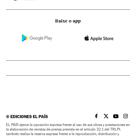
Baixe o app
©
EDICIONES EL PAÍS
EL PAÍS BRASIL EN
EL PAÍS BRASI
EL PAÍS B
EL PA
EL PAÍS ejerce la oposición expresa frente al uso de sus obras y prestaciones en
la elaboración de revistas de prensa prevista en el artículo 32.1 del TRLPI;
también realiza la reserva expresa frente a la reproducción, distribución y