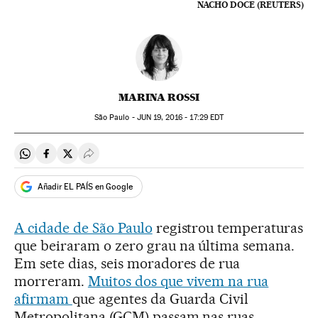
NACHO DOCE (REUTERS)
MARINA ROSSI
São Paulo -
JUN
19, 2016 - 17:29
EDT
Compartir en Whatsapp
Compartir en Facebook
Compartir en Twitter
Desplegar Redes Sociales
Añadir EL PAÍS en Google
A cidade de São Paulo
registrou temperaturas
que beiraram o zero grau na última semana.
Em sete dias, seis moradores de rua
morreram.
Muitos dos que vivem na rua
afirmam
que agentes da Guarda Civil
Metropolitana (GCM) passam nas ruas