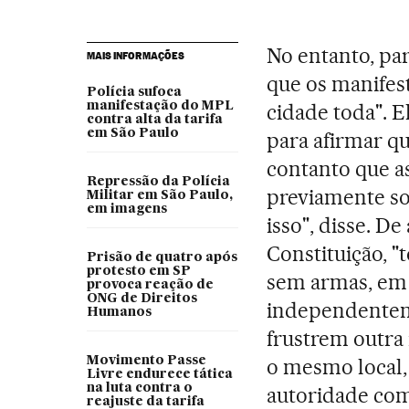
No entanto, par
MAIS INFORMAÇÕES
que os manifes
Polícia sufoca
manifestação do MPL
cidade toda". E
contra alta da tarifa
em São Paulo
para afirmar qu
contanto que a
Repressão da Polícia
previamente so
Militar em São Paulo,
em imagens
isso", disse. D
Constituição, 
Prisão de quatro após
protesto em SP
sem armas, em l
provoca reação de
ONG de Direitos
independenteme
Humanos
frustrem outra
Movimento Passe
o mesmo local,
Livre endurece tática
na luta contra o
autoridade com
reajuste da tarifa