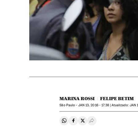
MARINA ROSSI
FELIPE BETIM
São Paulo -
JAN
13, 2016 - 17:38
atualizado:
JAN
1
Compartir en Whatsapp
Compartir en Facebook
Compartir en Twitter
Desplegar Redes Soci