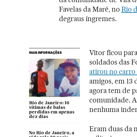
Favelas da Maré, no
Rio 
degraus íngremes.
Vitor ficou pa
MAIS INFORMAÇÕES
soldados das 
atirou no carro
amigos, em 13 
agora tem de pa
comunidade. A 
Rio de Janeiro: 16
nenhuma inden
vítimas de balas
perdidas em apenas
dez dias
Eram duas da m
No Rio de Janeiro, a