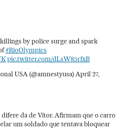
, killings by police surge and spark
of
#RioOlympics
FK
pic.twitter.com/dLsW85rfxB
ional USA (@amnestyusa)
April 27,
 difere da de Vítor. Afirmam que o carro
opelar um soldado que tentava bloquear