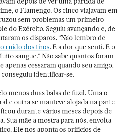
ssavam depois de ver uma partida de
 time, o Flamengo. Os cinco viajavam em
cruzou sem problemas um primeiro
le do Exército. Seguiu avançando e, de
cutaram os disparos. “Não lembro de
 ruído dos tiros
. E a dor que senti. E o
 Muito sangue.” Não sabe quantos foram
que apenas cessaram quando seu amigo,
conseguiu identificar-se.
elo menos duas balas de fuzil. Uma o
ral e outra se manteve alojada na parte
i ficou durante vários meses depois de
ta. Sua mãe a mostra para nós, envolta
co. Ele nos aponta os orifícios de