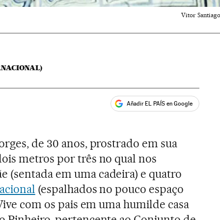
Vitor Santiag
RNACIONAL)
Añadir EL PAÍS en Google
ales
orges, de 30 anos, prostrado em sua
ois metros por três no qual nos
e (sentada em uma cadeira) e quatro
acional
(espalhados no pouco espaço
. Vive com os pais em uma humilde casa
o Pinheiro, pertencente ao Conjunto de