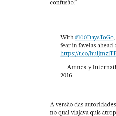
confusão.”
With
#100DaysToGo
fear in favelas ahead 
https://t.co/huljmziT
— Amnesty Internat
2016
A versão das autoridades
no qual viajava quis atr