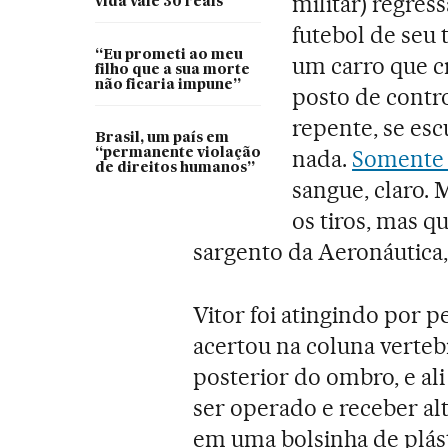
militar) regre
vida vale 30 reais
futebol de seu
“Eu prometi ao meu
um carro que 
filho que a sua morte
não ficaria impune”
posto de contro
repente, se es
Brasil, um país em
nada.
Somente o
“permanente violação
de direitos humanos”
sangue, claro.
os tiros, mas 
sargento da Aeronáutica, 
Vitor foi atingindo por p
acertou na coluna verteb
posterior do ombro, e al
ser operado e receber al
em uma bolsinha de plásti