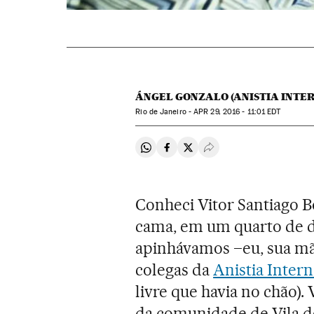
ÁNGEL GONZALO (ANISTIA INTE
Rio de Janeiro -
APR
29, 2016 - 11:01
EDT
Compartir en Whatsapp
Compartir en Facebook
Compartir en Twitter
Desplegar Redes Soci
Conheci Vitor Santiago B
cama, em um quarto de d
apinhávamos –eu, sua mã
colegas da
Anistia Intern
livre que havia no chão)
da comunidade de Vila d