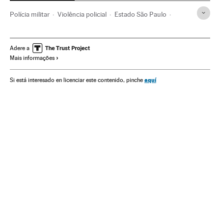
Polícia militar
Violência policial
Estado São Paulo
Forças armadas
Ação policial
Polícia
Brasil
Força segurança
América do Sul
América Latina
Adere a
Mais informações
Defesa
América
Justiça
aquí
Si está interesado en licenciar este contenido, pinche