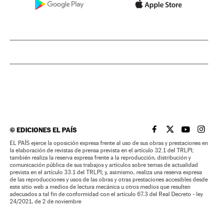
©
EDICIONES EL PAÍS
EL PAÍS BRASIL EN
EL PAÍS BRASI
EL PAÍS B
EL PA
EL PAÍS ejerce la oposición expresa frente al uso de sus obras y prestaciones en
la elaboración de revistas de prensa prevista en el artículo 32.1 del TRLPI;
también realiza la reserva expresa frente a la reproducción, distribución y
comunicación pública de sus trabajos y artículos sobre temas de actualidad
prevista en el artículo 33.1 del TRLPI; y, asimismo, realiza una reserva expresa
de las reproducciones y usos de las obras y otras prestaciones accesibles desde
este sitio web a medios de lectura mecánica u otros medios que resulten
adecuados a tal fin de conformidad con el artículo 67.3 del Real Decreto - ley
24/2021, de 2 de noviembre