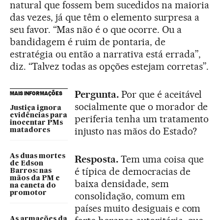
natural que fossem bem sucedidos na maioria
das vezes, já que têm o elemento surpresa a
seu favor. “Mas não é o que ocorre. Ou a
bandidagem é ruim de pontaria, de
estratégia ou então a narrativa está errada”,
diz. “Talvez todas as opções estejam corretas”.
Pergunta.
Por que é aceitável
MAIS INFORMAÇÕES
socialmente que o morador de
Justiça ignora
evidências para
periferia tenha um tratamento
inocentar PMs
injusto nas mãos do Estado?
matadores
As duas mortes
Resposta.
Tem uma coisa que
de Edson
é típica de democracias de
Barros: nas
mãos da PM e
baixa densidade, sem
na caneta do
promotor
consolidação, comum em
países muito desiguais e com
As armações da