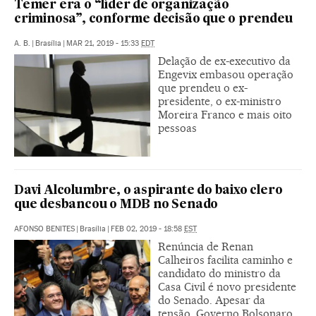
Temer era o “líder de organização
criminosa”, conforme decisão que o prendeu
A. B.
|
Brasília
|
MAR 21, 2019 - 15:33
EDT
Delação de ex-executivo da
Engevix embasou operação
que prendeu o ex-
presidente, o ex-ministro
Moreira Franco e mais oito
pessoas
Davi Alcolumbre, o aspirante do baixo clero
que desbancou o MDB no Senado
AFONSO BENITES
|
Brasília
|
FEB 02, 2019 - 18:58
EST
Renúncia de Renan
Calheiros facilita caminho e
candidato do ministro da
Casa Civil é novo presidente
do Senado. Apesar da
tensão, Governo Bolsonaro