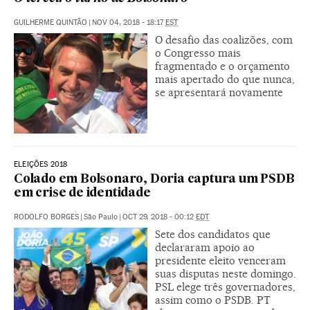
GUILHERME QUINTÃO
|
NOV 04, 2018 - 18:17
EST
O desafio das coalizões, com
o Congresso mais
fragmentado e o orçamento
mais apertado do que nunca,
se apresentará novamente
ELEIÇÕES 2018
Colado em Bolsonaro, Doria captura um PSDB
em crise de identidade
RODOLFO BORGES
|
São Paulo
|
OCT 29, 2018 - 00:12
EDT
Sete dos candidatos que
declararam apoio ao
presidente eleito venceram
suas disputas neste domingo.
PSL elege três governadores,
assim como o PSDB. PT