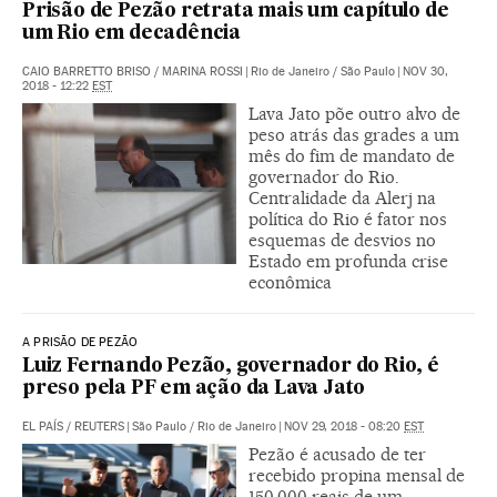
Prisão de Pezão retrata mais um capítulo de
um Rio em decadência
CAIO BARRETTO BRISO
/
MARINA ROSSI
|
Rio de Janeiro / São Paulo
|
NOV 30,
2018 - 12:22
EST
Lava Jato põe outro alvo de
peso atrás das grades a um
mês do fim de mandato de
governador do Rio.
Centralidade da Alerj na
política do Rio é fator nos
esquemas de desvios no
Estado em profunda crise
econômica
A PRISÃO DE PEZÃO
Luiz Fernando Pezão, governador do Rio, é
preso pela PF em ação da Lava Jato
EL PAÍS
/
REUTERS
|
São Paulo / Rio de Janeiro
|
NOV 29, 2018 - 08:20
EST
Pezão é acusado de ter
recebido propina mensal de
150.000 reais de um