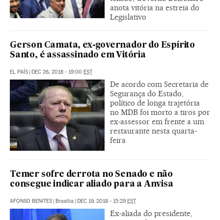
anota vitória na estreia do
Legislativo
Gerson Camata, ex-governador do Espírito
Santo, é assassinado em Vitória
EL PAÍS
|
DEC 26, 2018 - 19:00
EST
De acordo com Secretaria de
Segurança do Estado,
político de longa trajetória
no MDB foi morto a tiros por
ex-assessor em frente a um
restaurante nesta quarta-
feira
Temer sofre derrota no Senado e não
consegue indicar aliado para a Anvisa
AFONSO BENITES
|
Brasília
|
DEC 19, 2018 - 15:29
EST
Ex-aliada do presidente,