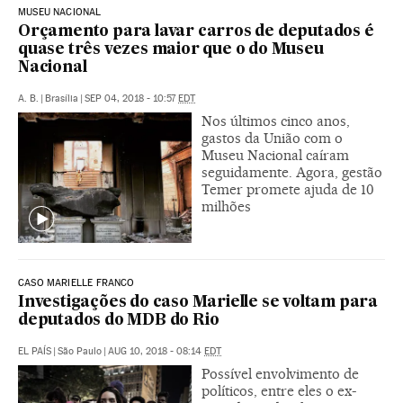
MUSEU NACIONAL
Orçamento para lavar carros de deputados é
quase três vezes maior que o do Museu
Nacional
A. B.
|
Brasília
|
SEP 04, 2018 - 10:57
EDT
Nos últimos cinco anos,
gastos da União com o
Museu Nacional caíram
seguidamente. Agora, gestão
Temer promete ajuda de 10
milhões
CASO MARIELLE FRANCO
Investigações do caso Marielle se voltam para
deputados do MDB do Rio
EL PAÍS
|
São Paulo
|
AUG 10, 2018 - 08:14
EDT
Possível envolvimento de
políticos, entre eles o ex-