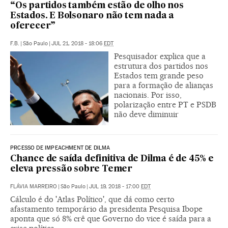
“Os partidos também estão de olho nos
Estados. E Bolsonaro não tem nada a
oferecer”
F.B.
|
São Paulo
|
JUL 21, 2018 - 18:06
EDT
Pesquisador explica que a
estrutura dos partidos nos
Estados tem grande peso
para a formação de alianças
nacionais. Por isso,
polarização entre PT e PSDB
não deve diminuir
PRCESSO DE IMPEACHMENT DE DILMA
Chance de saída definitiva de Dilma é de 45% e
eleva pressão sobre Temer
FLÁVIA MARREIRO
|
São Paulo
|
JUL 19, 2018 - 17:00
EDT
Cálculo é do 'Atlas Político', que dá como certo
afastamento temporário da presidenta Pesquisa Ibope
aponta que só 8% crê que Governo do vice é saída para a