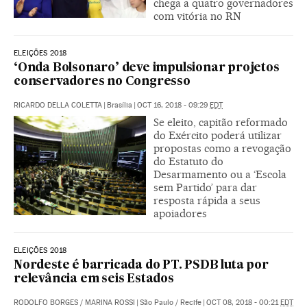
chega a quatro governadores
com vitória no RN
ELEIÇÕES 2018
‘Onda Bolsonaro’ deve impulsionar projetos
conservadores no Congresso
RICARDO DELLA COLETTA
|
Brasília
|
OCT 16, 2018 - 09:29
EDT
Se eleito, capitão reformado
do Exército poderá utilizar
propostas como a revogação
do Estatuto do
Desarmamento ou a ‘Escola
sem Partido’ para dar
resposta rápida a seus
apoiadores
ELEIÇÕES 2018
Nordeste é barricada do PT. PSDB luta por
relevância em seis Estados
RODOLFO BORGES
/
MARINA ROSSI
|
São Paulo / Recife
|
OCT 08, 2018 - 00:21
EDT