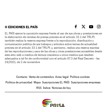
©
EDICIONES EL PAÍS
EL PAÍS BRASIL EN
EL PAÍS BRASI
EL PAÍS B
EL PA
EL PAÍS ejerce la oposición expresa frente al uso de sus obras y prestaciones en
la elaboración de revistas de prensa prevista en el artículo 32.1 del TRLPI;
también realiza la reserva expresa frente a la reproducción, distribución y
comunicación pública de sus trabajos y artículos sobre temas de actualidad
prevista en el artículo 33.1 del TRLPI; y, asimismo, realiza una reserva expresa
de las reproducciones y usos de las obras y otras prestaciones accesibles desde
este sitio web a medios de lectura mecánica u otros medios que resulten
adecuados a tal fin de conformidad con el artículo 67.3 del Real Decreto - ley
24/2021, de 2 de noviembre
Contacto
Venta de contenidos
Aviso legal
Política cookies
Política de privacidad
Mapa
Suscripciones EL PAÍS
Suscripciones empresas
RSS
Índice
Noticias de hoy