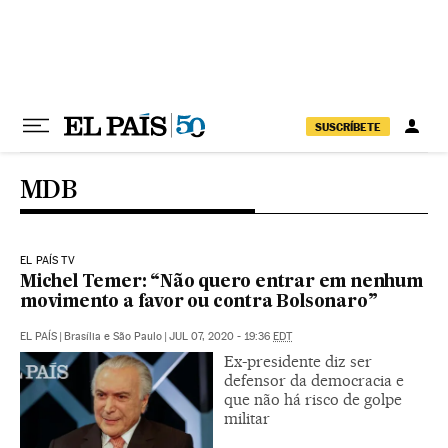
Pular para o conteúdo
SUSCRÍBETE
MDB
EL PAÍS TV
Michel Temer: “Não quero entrar em nenhum
movimento a favor ou contra Bolsonaro”
EL PAÍS
|
Brasília e São Paulo
|
JUL 07, 2020 - 19:36
EDT
Ex-presidente diz ser
defensor da democracia e
que não há risco de golpe
militar