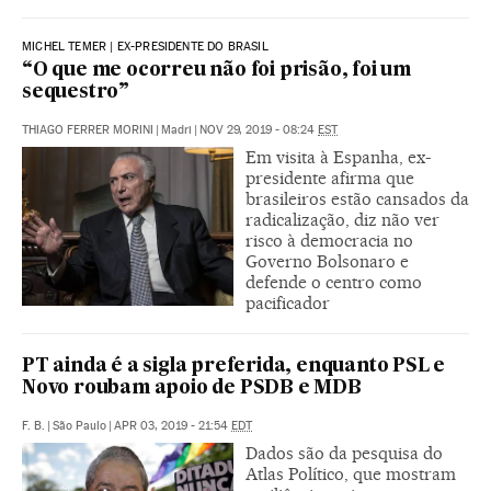
MICHEL TEMER | EX-PRESIDENTE DO BRASIL
“O que me ocorreu não foi prisão, foi um
sequestro”
THIAGO FERRER MORINI
|
Madri
|
NOV 29, 2019 - 08:24
EST
Em visita à Espanha, ex-
presidente afirma que
brasileiros estão cansados da
radicalização, diz não ver
risco à democracia no
Governo Bolsonaro e
defende o centro como
pacificador
PT ainda é a sigla preferida, enquanto PSL e
Novo roubam apoio de PSDB e MDB
F. B.
|
São Paulo
|
APR 03, 2019 - 21:54
EDT
Dados são da pesquisa do
Atlas Político, que mostram