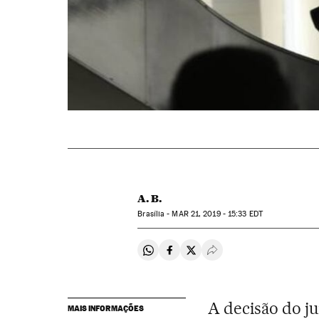
A. B.
Brasília -
MAR
21, 2019 - 15:33
EDT
Compartir en Whatsapp
Compartir en Facebook
Compartir en Twitter
Desplegar Redes Soci
A decisão do j
MAIS INFORMAÇÕES