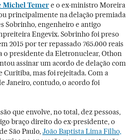
e
Michel Temer
e o ex-ministro Moreira
ou principalmente na delação premiada
s Sobrinho, engenheiro e antigo
preiteira Engevix. Sobrinho foi preso
m 2015 por ter repassado 765.000 reais
a o presidente da Eletronuclear, Othon
tentou assinar um acordo de delação com
e Curitiba, mas foi rejeitada. Com a
e Janeiro, contudo, o acordo foi
ão que envolve, no total, dez pessoas,
tigo braço direito do ex-presidente, o
de São Paulo,
João Baptista Lima Filho,