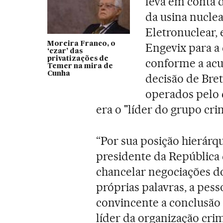
leva em conta 
da usina nucle
Eletronuclear, 
Moreira Franco, o
Engevix para a
‘czar’ das
privatizações de
conforme a acu
Temer na mira de
Cunha
decisão de Bre
operados pelo 
era o "líder do grupo cri
“Por sua posição hierár
presidente da República d
chancelar negociações do
próprias palavras, a pesso
convincente a conclusão 
líder da organização crim