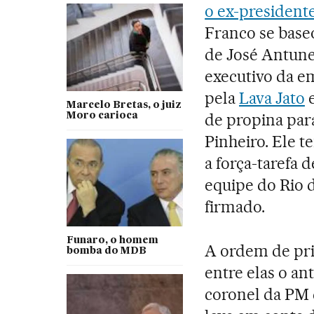
o ex-president
Franco se base
de José Antune
executivo da em
pela
Lava Jato
e
Marcelo Bretas, o juiz
de propina par
Moro carioca
Pinheiro. Ele 
a força-tarefa d
equipe do Rio d
firmado.
Funaro, o homem
A ordem de pris
bomba do MDB
entre elas o an
coronel da PM 