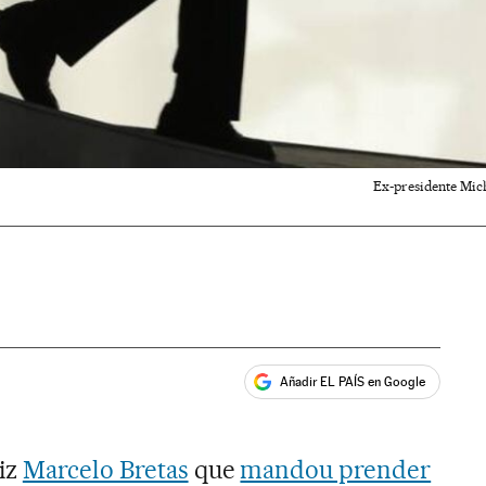
Ex-presidente Mic
Añadir EL PAÍS en Google
ales
uiz
Marcelo Bretas
que
mandou prender