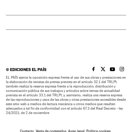
©
EDICIONES EL PAÍS
EL PAÍS BRASIL EN
EL PAÍS BRASI
EL PAÍS B
EL PA
EL PAÍS ejerce la oposición expresa frente al uso de sus obras y prestaciones en
la elaboración de revistas de prensa prevista en el artículo 32.1 del TRLPI;
también realiza la reserva expresa frente a la reproducción, distribución y
comunicación pública de sus trabajos y artículos sobre temas de actualidad
prevista en el artículo 33.1 del TRLPI; y, asimismo, realiza una reserva expresa
de las reproducciones y usos de las obras y otras prestaciones accesibles desde
este sitio web a medios de lectura mecánica u otros medios que resulten
adecuados a tal fin de conformidad con el artículo 67.3 del Real Decreto - ley
24/2021, de 2 de noviembre
Contacto
Venta de contenidos
Aviso legal
Política cookies