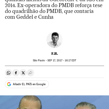
2014. Ex-operadora do PMDB reforça tese
do quadrilhão do PMDB, que contaria
com Geddel e Cunha
F.B.
São Paulo -
SEP
17, 2017 - 16:17
EDT
Compartir en Whatsapp
Compartir en Facebook
Compartir en Twitter
Desplegar Redes Sociales
Añadir EL PAÍS en Google