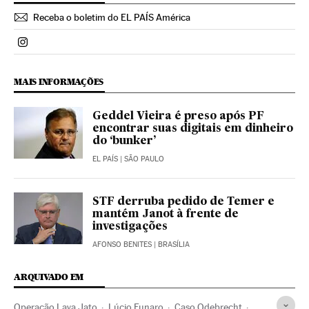
Receba o boletim do EL PAÍS América
Politica El País Brasil en Instagram
MAIS INFORMAÇÕES
Geddel Vieira é preso após PF
encontrar suas digitais em dinheiro
do ‘bunker’
EL PAÍS
| SÃO PAULO
STF derruba pedido de Temer e
mantém Janot à frente de
investigações
AFONSO BENITES
| BRASÍLIA
ARQUIVADO EM
Operação Lava Jato
Lúcio Funaro
Caso Odebrecht