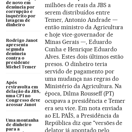
de novo em
milhões de reais da JBS a
denúncia por
serem distribuídos entre
corrupção e
inquérito por
Temer, Antonio Andrade —
lavagem de
dinheiro
então ministro da Agricultura
e hoje vice-governador de
Minas Gerais —, Eduardo
Rodrigo Janot
apresenta
Cunha e Henrique Eduardo
segunda
denúncia
Alves. Estes dois últimos estão
contra o
presos. O dinheiro teria
presidente
Michel Temer
servido de pagamento por
uma mudança nas regras do
Após
Ministério da Agricultura. Na
reviravolta em
delação da JBS,
época, Dilma Rousseff (PT)
uma CPI no
ocupava a presidência e Temer
Congresso deve
acossar Janot
era seu vice. Em nota enviada
ao EL PAÍS, a Presidência da
Uma montanha
República diz que "versões de
de dinheiro
delator já apontado pelo
para a