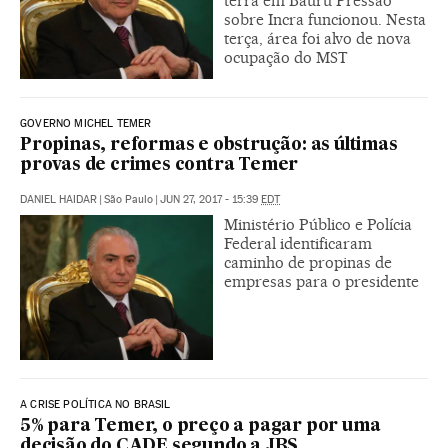
terra em Bauru Pressão
sobre Incra funcionou. Nesta
terça, área foi alvo de nova
ocupação do MST
GOVERNO MICHEL TEMER
Propinas, reformas e obstrução: as últimas
provas de crimes contra Temer
DANIEL HAIDAR
|
São Paulo
|
JUN 27, 2017 - 15:39
EDT
Ministério Público e Polícia
Federal identificaram
caminho de propinas de
empresas para o presidente
A CRISE POLÍTICA NO BRASIL
5% para Temer, o preço a pagar por uma
decisão do CADE segundo a JBS