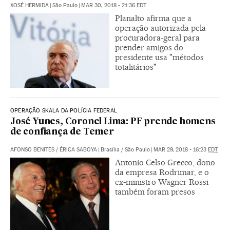
XOSÉ HERMIDA
|
São Paulo
|
MAR 30, 2018 - 21:36
EDT
Planalto afirma que a
operação autorizada pela
procuradora-geral para
prender amigos do
presidente usa "métodos
totalitários"
OPERAÇÃO SKALA DA POLÍCIA FEDERAL
José Yunes, Coronel Lima: PF prende homens
de confiança de Temer
AFONSO BENITES
/
ÉRICA SABOYA
|
Brasília / São Paulo
|
MAR 29, 2018 - 16:23
EDT
Antonio Celso Grecco, dono
da empresa Rodrimar, e o
ex-ministro Wagner Rossi
também foram presos