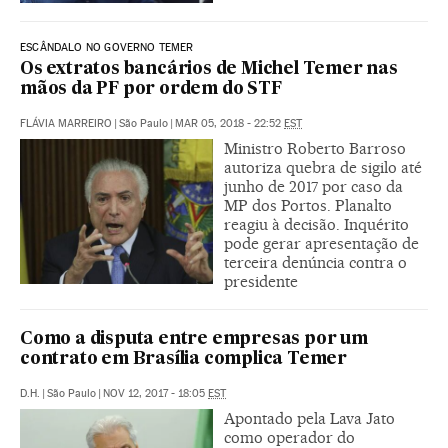
ESCÂNDALO NO GOVERNO TEMER
Os extratos bancários de Michel Temer nas
mãos da PF por ordem do STF
FLÁVIA MARREIRO
|
São Paulo
|
MAR 05, 2018 - 22:52
EST
Ministro Roberto Barroso
autoriza quebra de sigilo até
junho de 2017 por caso da
MP dos Portos. Planalto
reagiu à decisão. Inquérito
pode gerar apresentação de
terceira denúncia contra o
presidente
Como a disputa entre empresas por um
contrato em Brasília complica Temer
D.H.
|
São Paulo
|
NOV 12, 2017 - 18:05
EST
Apontado pela Lava Jato
como operador do