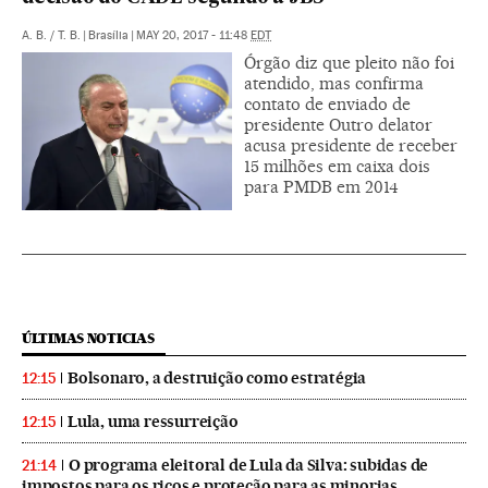
A. B.
/
T. B.
|
Brasília
|
MAY 20, 2017 - 11:48
EDT
Órgão diz que pleito não foi
atendido, mas confirma
contato de enviado de
presidente Outro delator
acusa presidente de receber
15 milhões em caixa dois
para PMDB em 2014
ÚLTIMAS NOTICIAS
Bolsonaro, a destruição como estratégia
12:15
Lula, uma ressurreição
12:15
O programa eleitoral de Lula da Silva: subidas de
21:14
impostos para os ricos e proteção para as minorias