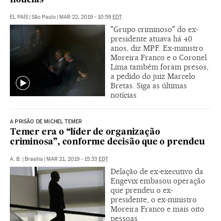
notícias
EL PAÍS
|
São Paulo
|
MAR 22, 2019 - 10:59
EDT
"Grupo criminoso" do ex-
presidente atuava há 40
anos, diz MPF. Ex-ministro
Moreira Franco e o Coronel
Lima também foram presos,
a pedido do juiz Marcelo
Bretas. Siga as últimas
notícias
A PRISÃO DE MICHEL TEMER
Temer era o “líder de organização
criminosa”, conforme decisão que o prendeu
A. B.
|
Brasília
|
MAR 21, 2019 - 15:33
EDT
Delação de ex-executivo da
Engevix embasou operação
que prendeu o ex-
presidente, o ex-ministro
Moreira Franco e mais oito
pessoas