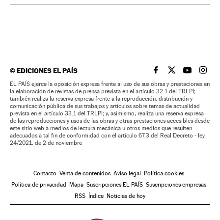
©
EDICIONES EL PAÍS
EL PAÍS BRASIL EN
EL PAÍS BRASI
EL PAÍS B
EL PA
EL PAÍS ejerce la oposición expresa frente al uso de sus obras y prestaciones en
la elaboración de revistas de prensa prevista en el artículo 32.1 del TRLPI;
también realiza la reserva expresa frente a la reproducción, distribución y
comunicación pública de sus trabajos y artículos sobre temas de actualidad
prevista en el artículo 33.1 del TRLPI; y, asimismo, realiza una reserva expresa
de las reproducciones y usos de las obras y otras prestaciones accesibles desde
este sitio web a medios de lectura mecánica u otros medios que resulten
adecuados a tal fin de conformidad con el artículo 67.3 del Real Decreto - ley
24/2021, de 2 de noviembre
Contacto
Venta de contenidos
Aviso legal
Política cookies
Política de privacidad
Mapa
Suscripciones EL PAÍS
Suscripciones empresas
RSS
Índice
Noticias de hoy