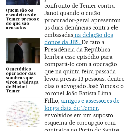
confronto de Temer contra
Quem são os
Janot quando o então
escudeiros de
procurador-geral apresentou
Temer presos e
do que são
as duas denúncias contra ele
acusados
embasadas
na delação dos
donos da JBS.
De fato a
Presidência da República
lembra esse episódio para
compará-lo com a operação
O metódico
que na quinta-feira passada
operador das
levou presas 13 pessoas, dentre
sombras que
virou a vidraça
elas o advogado José Yunes e o
de Michel
Temer
coronel João Batista Lima
Filho,
amigos e assessores de
longa data de Temer,
envolvidos em um suposto
esquema de corrupção com
contratos no Porto de Santos.