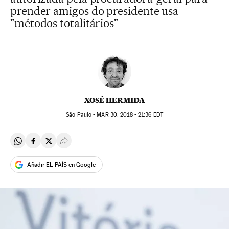
prender amigos do presidente usa
"métodos totalitários"
XOSÉ HERMIDA
São Paulo -
MAR
30, 2018 - 21:36
EDT
Compartir en Whatsapp
Compartir en Facebook
Compartir en Twitter
Desplegar Redes Sociales
Añadir EL PAÍS en Google