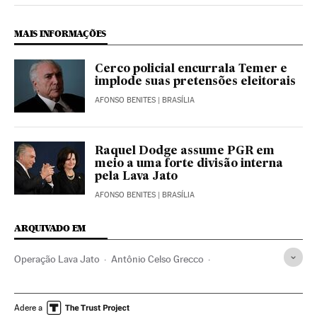
MAIS INFORMAÇÕES
Cerco policial encurrala Temer e
implode suas pretensões eleitorais
AFONSO BENITES
| BRASÍLIA
Raquel Dodge assume PGR em
meio a uma forte divisão interna
pela Lava Jato
AFONSO BENITES
| BRASÍLIA
ARQUIVADO EM
Operação Lava Jato
Antônio Celso Grecco
Coronel Lima
Caso Petrobras
Michel Temer
Investigação policial
Presidente Brasil
Subornos
Adere a