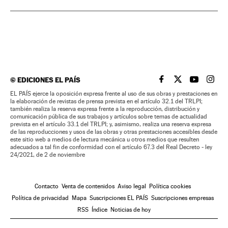
©
EDICIONES EL PAÍS
EL PAÍS BRASIL EN
EL PAÍS BRASI
EL PAÍS B
EL PA
EL PAÍS ejerce la oposición expresa frente al uso de sus obras y prestaciones en
la elaboración de revistas de prensa prevista en el artículo 32.1 del TRLPI;
también realiza la reserva expresa frente a la reproducción, distribución y
comunicación pública de sus trabajos y artículos sobre temas de actualidad
prevista en el artículo 33.1 del TRLPI; y, asimismo, realiza una reserva expresa
de las reproducciones y usos de las obras y otras prestaciones accesibles desde
este sitio web a medios de lectura mecánica u otros medios que resulten
adecuados a tal fin de conformidad con el artículo 67.3 del Real Decreto - ley
24/2021, de 2 de noviembre
Contacto
Venta de contenidos
Aviso legal
Política cookies
Política de privacidad
Mapa
Suscripciones EL PAÍS
Suscripciones empresas
RSS
Índice
Noticias de hoy