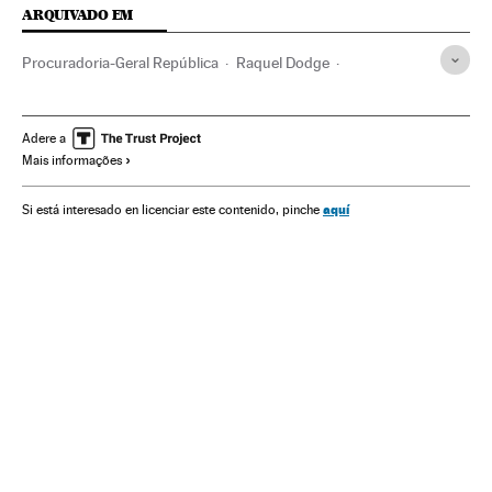
ARQUIVADO EM
Procuradoria-Geral República
Raquel Dodge
Rodrigo Janot
Operação Lava Jato
Caso Odebrecht
Ministério Público Federal
Crises políticas
Michel Temer
Adere a
Mais informações
JBS
Caso Petrobras
Ministério Público
Presidente Brasil
Procuradoria
Presidência Brasil
aquí
Si está interesado en licenciar este contenido, pinche
Poder judicial
Brasil
Conflitos políticos
Governo Brasil
Governo
Administração Estado
Empresas
Justiça
Política
Administração pública
Economia