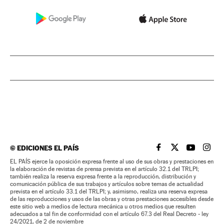
©
EDICIONES EL PAÍS
EL PAÍS BRASIL EN
EL PAÍS BRASI
EL PAÍS B
EL PA
EL PAÍS ejerce la oposición expresa frente al uso de sus obras y prestaciones en
la elaboración de revistas de prensa prevista en el artículo 32.1 del TRLPI;
también realiza la reserva expresa frente a la reproducción, distribución y
comunicación pública de sus trabajos y artículos sobre temas de actualidad
prevista en el artículo 33.1 del TRLPI; y, asimismo, realiza una reserva expresa
de las reproducciones y usos de las obras y otras prestaciones accesibles desde
este sitio web a medios de lectura mecánica u otros medios que resulten
adecuados a tal fin de conformidad con el artículo 67.3 del Real Decreto - ley
24/2021, de 2 de noviembre