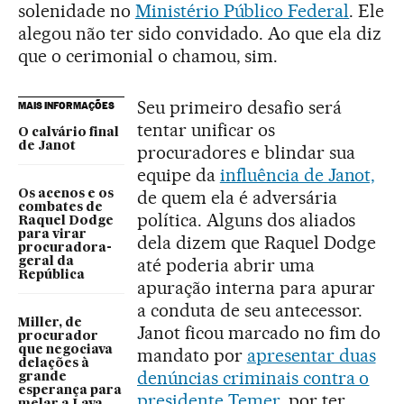
solenidade no
Ministério Público Federal
. Ele
alegou não ter sido convidado. Ao que ela diz
que o cerimonial o chamou, sim.
Seu primeiro desafio será
MAIS INFORMAÇÕES
tentar unificar os
O calvário final
de Janot
procuradores e blindar sua
equipe da
influência de Janot,
de quem ela é adversária
Os acenos e os
combates de
política. Alguns dos aliados
Raquel Dodge
para virar
dela dizem que Raquel Dodge
procuradora-
até poderia abrir uma
geral da
República
apuração interna para apurar
a conduta de seu antecessor.
Miller, de
Janot ficou marcado no fim do
procurador
que negociava
mandato por
apresentar duas
delações à
denúncias criminais contra o
grande
esperança para
presidente Temer,
por ter