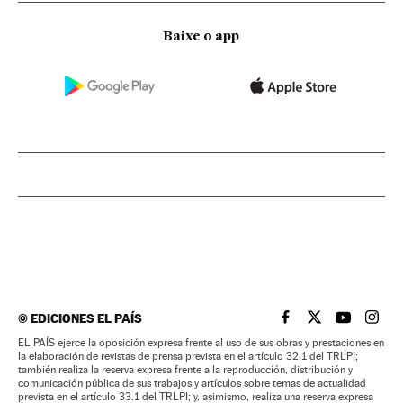
Baixe o app
©
EDICIONES EL PAÍS
EL PAÍS BRASIL EN
EL PAÍS BRASI
EL PAÍS B
EL PA
EL PAÍS ejerce la oposición expresa frente al uso de sus obras y prestaciones en
la elaboración de revistas de prensa prevista en el artículo 32.1 del TRLPI;
también realiza la reserva expresa frente a la reproducción, distribución y
comunicación pública de sus trabajos y artículos sobre temas de actualidad
prevista en el artículo 33.1 del TRLPI; y, asimismo, realiza una reserva expresa