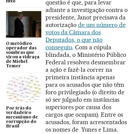
questão é que, para levar
luxo
adiante a investigação contra o
presidente, Janot precisava da
autorização
de um número de
votos da Câmara dos
Deputados, o que não
O metódico
conseguiu
. Com a cúpula
operador das
sombras que
blindada, o Ministério Público
virou a vidraça
Federal resolveu desmembrar
de Michel
Temer
a ação e fazê-la correr na
primeira instância apenas
para os acusados que não têm
foro privilegiado (o direito de
só ser julgado em instâncias
superiores por causa dos
Por trás do
verdadeiro
cargos que ocupam). Entre os
mecanismo de
acusados, foram acrescentados
corrupção do
Brasil
os nomes de Yunes e Lima.