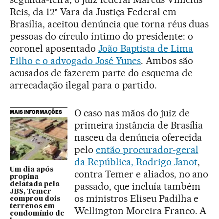
Reis, da 12ª Vara da Justiça Federal em
Brasília, aceitou denúncia que torna réus duas
pessoas do círculo íntimo do presidente: o
coronel aposentado
João Baptista de Lima
Filho e o advogado José Yunes
. Ambos são
acusados de fazerem parte do esquema de
arrecadação ilegal para o partido.
O caso nas mãos do juiz de
MAIS INFORMAÇÕES
primeira instância de Brasília
nasceu da denúncia oferecida
pelo
então procurador-geral
da República, Rodrigo Janot
,
Um dia após
contra Temer e aliados, no ano
propina
passado, que incluía também
delatada pela
JBS, Temer
os ministros Eliseu Padilha e
comprou dois
terrenos em
Wellington Moreira Franco. A
condomínio de