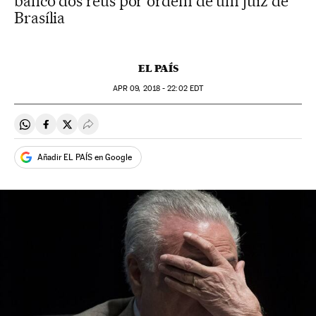
banco dos réus por ordem de um juiz de
Brasília
EL PAÍS
APR
09, 2018 - 22:02
EDT
Compartir en Whatsapp
Compartir en Facebook
Compartir en Twitter
Desplegar Redes Sociales
Añadir EL PAÍS en Google