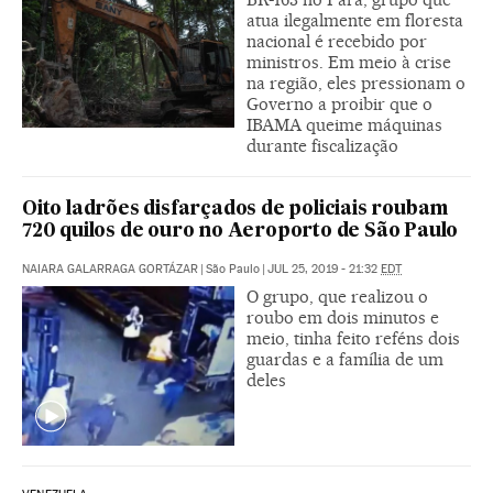
atua ilegalmente em floresta
nacional é recebido por
ministros. Em meio à crise
na região, eles pressionam o
Governo a proibir que o
IBAMA queime máquinas
durante fiscalização
Oito ladrões disfarçados de policiais roubam
720 quilos de ouro no Aeroporto de São Paulo
NAIARA GALARRAGA GORTÁZAR
|
São Paulo
|
JUL 25, 2019 - 21:32
EDT
O grupo, que realizou o
roubo em dois minutos e
meio, tinha feito reféns dois
guardas e a família de um
deles