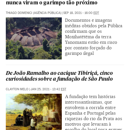
nunca viram o garimpo tão próximo
THIAGO DOMENICI (AGÊNCIA PÚBLICA)
|
SEP 18, 2021 - 16:00
EDT
Documentos e imagens
inéditas obtidos pela Pública
confirmam que os
Moxihatëtëma da terra
Yanomami estão em risco
por contato forçado do
garimpo ilegal
De João Ramalho ao cacique Tibiriçá, cinco
curiosidades sobre a fundação de São Paulo
CLAYTON MELO
|
JAN 25, 2021 - 13:42
EST
A fundação tem histórias
interessantíssimas, que
envolvem a corrida entre
Espanha e Portugal pelas
riquezas do rio da Prata aos
motivos que levaram à
escolha do local para erguer