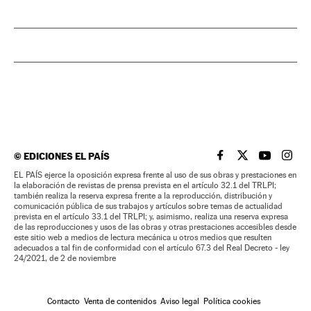
©
EDICIONES EL PAÍS
EL PAÍS BRASIL EN
EL PAÍS BRASI
EL PAÍS B
EL PA
EL PAÍS ejerce la oposición expresa frente al uso de sus obras y prestaciones en
la elaboración de revistas de prensa prevista en el artículo 32.1 del TRLPI;
también realiza la reserva expresa frente a la reproducción, distribución y
comunicación pública de sus trabajos y artículos sobre temas de actualidad
prevista en el artículo 33.1 del TRLPI; y, asimismo, realiza una reserva expresa
de las reproducciones y usos de las obras y otras prestaciones accesibles desde
este sitio web a medios de lectura mecánica u otros medios que resulten
adecuados a tal fin de conformidad con el artículo 67.3 del Real Decreto - ley
24/2021, de 2 de noviembre
Contacto
Venta de contenidos
Aviso legal
Política cookies