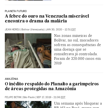
PLANETA FUTURO
A febre do ouro na Venezuela miserável
encontra o drama da malária
JEAN HEREU
|
Bolívar (Venezuela)
|
JAN 30, 2020 - 12:51
EST
Nas zonas mineiras de
Bolívar, no sul, moradores
sofrem as consequências de
uma doença que se
considerava já controlada.
Foram de 320.000 casos em
2019
AMAZÔNIA
O inédito respaldo do Planalto a garimpeiros
de áreas protegidas na Amazônia
FELIPE BETIM
|
São Paulo
|
SEP 17, 2019 - 21:06
EDT
Um semana após bloquear a
BR-163 no Pará, grupo que