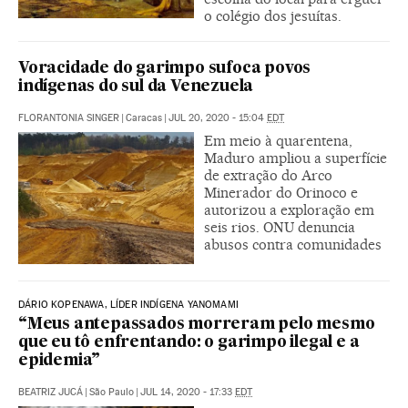
o colégio dos jesuítas.
Voracidade do garimpo sufoca povos
indígenas do sul da Venezuela
FLORANTONIA SINGER
|
Caracas
|
JUL 20, 2020 - 15:04
EDT
Em meio à quarentena,
Maduro ampliou a superfície
de extração do Arco
Minerador do Orinoco e
autorizou a exploração em
seis rios. ONU denuncia
abusos contra comunidades
DÁRIO KOPENAWA, LÍDER INDÍGENA YANOMAMI
“Meus antepassados morreram pelo mesmo
que eu tô enfrentando: o garimpo ilegal e a
epidemia”
BEATRIZ JUCÁ
|
São Paulo
|
JUL 14, 2020 - 17:33
EDT