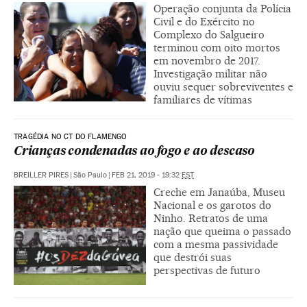
Operação conjunta da Polícia
Civil e do Exército no
Complexo do Salgueiro
terminou com oito mortos
em novembro de 2017.
Investigação militar não
ouviu sequer sobreviventes e
familiares de vítimas
TRAGÉDIA NO CT DO FLAMENGO
Crianças condenadas ao fogo e ao descaso
BREILLER PIRES
|
São Paulo
|
FEB 21, 2019 - 19:32
EST
Creche em Janaúba, Museu
Nacional e os garotos do
Ninho. Retratos de uma
nação que queima o passado
com a mesma passividade
que destrói suas
perspectivas de futuro