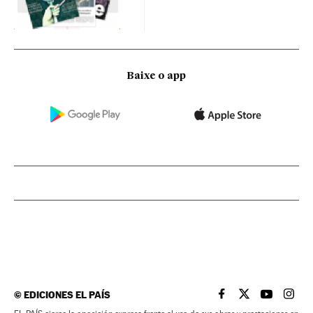
Baixe o app
©
EDICIONES EL PAÍS
EL PAÍS BRASIL EN
EL PAÍS BRASI
EL PAÍS B
EL PA