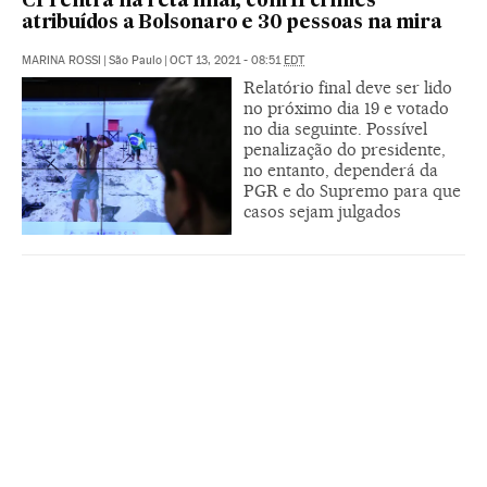
CPI entra na reta final, com 11 crimes
atribuídos a Bolsonaro e 30 pessoas na mira
MARINA ROSSI
|
São Paulo
|
OCT 13, 2021 - 08:51
EDT
Relatório final deve ser lido
no próximo dia 19 e votado
no dia seguinte. Possível
penalização do presidente,
no entanto, dependerá da
PGR e do Supremo para que
casos sejam julgados