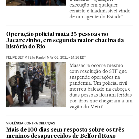
execução em qualquer
cenário é inadmissível vindo
de um agente do Estado”
Operação policial mata 25 pessoas no
Jacarezinho, em segunda maior chacina da
história do Rio
FELIPE BETIM
|
São Paulo
|
MAY 06, 2021 - 14:26
EDT
Massacre ocorre mesmo
com resolução do STF que
suspende operações na
pandemia. Um policial civil
morreu baleado na cabeça e
duas pessoas ficaram feridas
por tiros que chegaram a um
vagão do Metrô
VIOLÊNCIA CONTRA CRIANÇAS
Mais de 100 dias sem resposta sobre os três
meninos desaparecidos de Belford Roxo