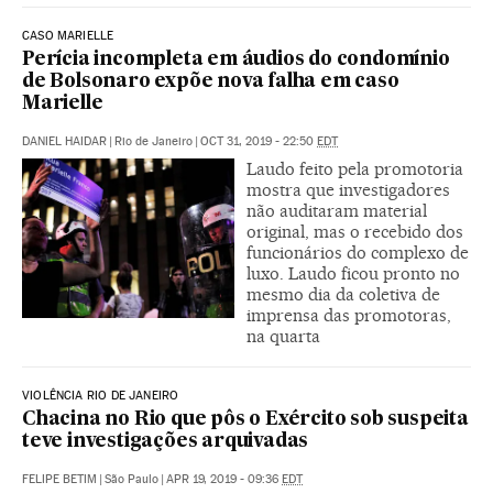
CASO MARIELLE
Perícia incompleta em áudios do condomínio
de Bolsonaro expõe nova falha em caso
Marielle
DANIEL HAIDAR
|
Rio de Janeiro
|
OCT 31, 2019 - 22:50
EDT
Laudo feito pela promotoria
mostra que investigadores
não auditaram material
original, mas o recebido dos
funcionários do complexo de
luxo. Laudo ficou pronto no
mesmo dia da coletiva de
imprensa das promotoras,
na quarta
VIOLÊNCIA RIO DE JANEIRO
Chacina no Rio que pôs o Exército sob suspeita
teve investigações arquivadas
FELIPE BETIM
|
São Paulo
|
APR 19, 2019 - 09:36
EDT