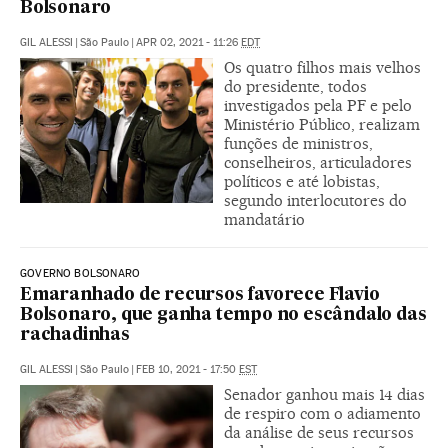
Bolsonaro
GIL ALESSI
|
São Paulo
|
APR 02, 2021 - 11:26
EDT
Os quatro filhos mais velhos
do presidente, todos
investigados pela PF e pelo
Ministério Público, realizam
funções de ministros,
conselheiros, articuladores
políticos e até lobistas,
segundo interlocutores do
mandatário
GOVERNO BOLSONARO
Emaranhado de recursos favorece Flavio
Bolsonaro, que ganha tempo no escândalo das
rachadinhas
GIL ALESSI
|
São Paulo
|
FEB 10, 2021 - 17:50
EST
Senador ganhou mais 14 dias
de respiro com o adiamento
da análise de seus recursos