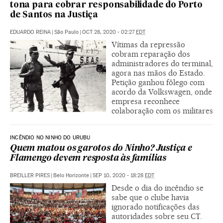
tona para cobrar responsabilidade do Porto
de Santos na Justiça
EDUARDO REINA
|
São Paulo
|
OCT 28, 2020 - 02:27
EDT
Vítimas da repressão
cobram reparação dos
administradores do terminal,
agora nas mãos do Estado.
Petição ganhou fôlego com
acordo da Volkswagen, onde
empresa reconhece
colaboração com os militares
INCÊNDIO NO NINHO DO URUBU
Quem matou os garotos do Ninho? Justiça e
Flamengo devem resposta às famílias
BREILLER PIRES
|
Belo Horizonte
|
SEP 10, 2020 - 18:28
EDT
Desde o dia do incêndio se
sabe que o clube havia
ignorado notificações das
autoridades sobre seu CT.