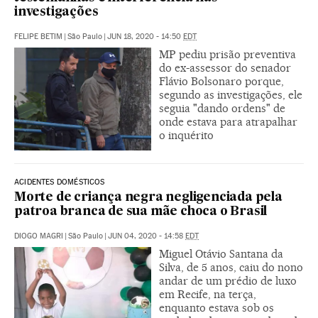
investigações
FELIPE BETIM
|
São Paulo
|
JUN 18, 2020 - 14:50
EDT
MP pediu prisão preventiva
do ex-assessor do senador
Flávio Bolsonaro porque,
segundo as investigações, ele
seguia "dando ordens" de
onde estava para atrapalhar
o inquérito
ACIDENTES DOMÉSTICOS
Morte de criança negra negligenciada pela
patroa branca de sua mãe choca o Brasil
DIOGO MAGRI
|
São Paulo
|
JUN 04, 2020 - 14:58
EDT
Miguel Otávio Santana da
Silva, de 5 anos, caiu do nono
andar de um prédio de luxo
em Recife, na terça,
enquanto estava sob os