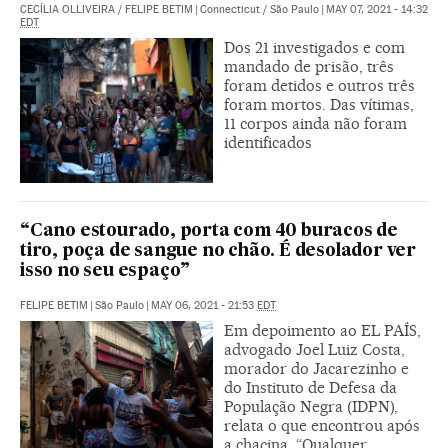
CECÍLIA OLLIVEIRA
/
FELIPE BETIM
|
Connecticut / São Paulo
|
MAY 07, 2021 - 14:32
EDT
Dos 21 investigados e com
mandado de prisão, três
foram detidos e outros três
foram mortos. Das vítimas,
11 corpos ainda não foram
identificados
“Cano estourado, porta com 40 buracos de
tiro, poça de sangue no chão. É desolador ver
isso no seu espaço”
FELIPE BETIM
|
São Paulo
|
MAY 06, 2021 - 21:53
EDT
Em depoimento ao EL PAÍS,
advogado Joel Luiz Costa,
morador do Jacarezinho e
do Instituto de Defesa da
População Negra (IDPN),
relata o que encontrou após
a chacina. “Qualquer