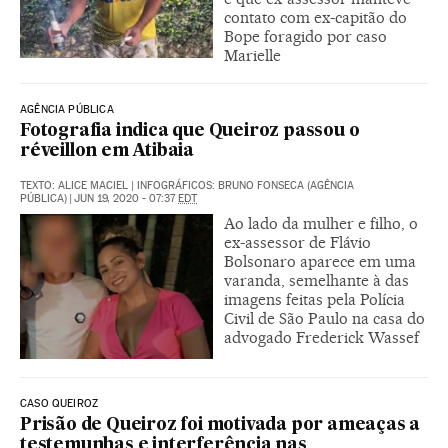
contato com ex-capitão do
Bope foragido por caso
Marielle
AGÊNCIA PÚBLICA
Fotografia indica que Queiroz passou o
réveillon em Atibaia
TEXTO: ALICE MACIEL | INFOGRÁFICOS: BRUNO FONSECA (AGÊNCIA
PÚBLICA)
|
JUN 19, 2020 - 07:37
EDT
Ao lado da mulher e filho, o
ex-assessor de Flávio
Bolsonaro aparece em uma
varanda, semelhante à das
imagens feitas pela Polícia
Civil de São Paulo na casa do
advogado Frederick Wassef
CASO QUEIROZ
Prisão de Queiroz foi motivada por ameaças a
testemunhas e interferência nas