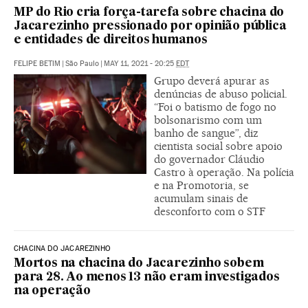
MP do Rio cria força-tarefa sobre chacina do
Jacarezinho pressionado por opinião pública
e entidades de direitos humanos
FELIPE BETIM
|
São Paulo
|
MAY 11, 2021 - 20:25
EDT
Grupo deverá apurar as
denúncias de abuso policial.
“Foi o batismo de fogo no
bolsonarismo com um
banho de sangue”, diz
cientista social sobre apoio
do governador Cláudio
Castro à operação. Na polícia
e na Promotoria, se
acumulam sinais de
desconforto com o STF
CHACINA DO JACAREZINHO
Mortos na chacina do Jacarezinho sobem
para 28. Ao menos 13 não eram investigados
na operação