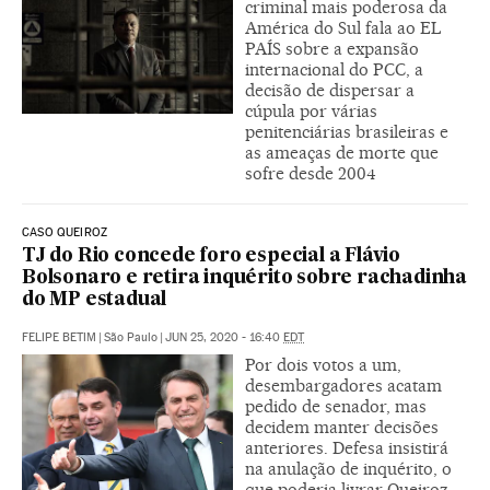
criminal mais poderosa da
América do Sul fala ao EL
PAÍS sobre a expansão
internacional do PCC, a
decisão de dispersar a
cúpula por várias
penitenciárias brasileiras e
as ameaças de morte que
sofre desde 2004
CASO QUEIROZ
TJ do Rio concede foro especial a Flávio
Bolsonaro e retira inquérito sobre rachadinha
do MP estadual
FELIPE BETIM
|
São Paulo
|
JUN 25, 2020 - 16:40
EDT
Por dois votos a um,
desembargadores acatam
pedido de senador, mas
decidem manter decisões
anteriores. Defesa insistirá
na anulação de inquérito, o
que poderia livrar Queiroz