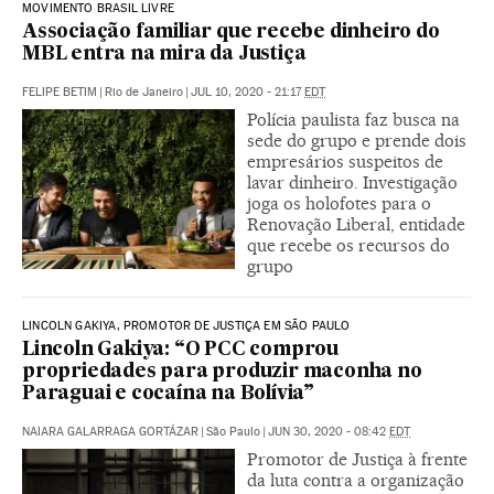
MOVIMENTO BRASIL LIVRE
Associação familiar que recebe dinheiro do
MBL entra na mira da Justiça
FELIPE BETIM
|
Rio de Janeiro
|
JUL 10, 2020 - 21:17
EDT
Polícia paulista faz busca na
sede do grupo e prende dois
empresários suspeitos de
lavar dinheiro. Investigação
joga os holofotes para o
Renovação Liberal, entidade
que recebe os recursos do
grupo
LINCOLN GAKIYA, PROMOTOR DE JUSTIÇA EM SÃO PAULO
Lincoln Gakiya: “O PCC comprou
propriedades para produzir maconha no
Paraguai e cocaína na Bolívia”
NAIARA GALARRAGA GORTÁZAR
|
São Paulo
|
JUN 30, 2020 - 08:42
EDT
Promotor de Justiça à frente
da luta contra a organização