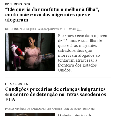
CRISE MIGRATÓRIA
“Ele queria dar um futuro melhor à filha”,
conta mãe e avó dos migrantes que se
afogaram
GEORGINA ZEREGA
|
San Salvador
|
JUN 28, 2019 - 12:40
EDT
Parentes recordam o jovem
de 25 anos e sua filha de
quase 2, os migrantes
salvadorenhos que
morreram afogados ao
tentarem atravessar a
fronteira dos Estados
Unidos.
ESTADOS UNIDPS
Condições precárias de crianças imigrantes
em centro de detenção no Texas sacodem os
EUA
PABLO XIMÉNEZ DE SANDOVAL
|
Los Angeles
|
JUN 26, 2019 - 08:17
EDT
O chefe interino do