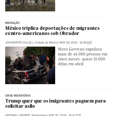
MIGRAÇÃO
México triplica deportações de migrantes
centro-americanos sob Obrador
JON MARTÍN CULLELL
|
Cidade do México
|
MAY 09, 2019 - 18:26
EDT
Novo Governo expulsou
mais de 45.000 pessoas em
cinco meses, quase 15.000
delas em abril
CRISE MIGRATÓRIA
Trump quer que os imigrantes paguem para
solicitar asilo
ANTONIA LABORDE
|
Washington
|
APR 30, 2019 - 18:41
EDT