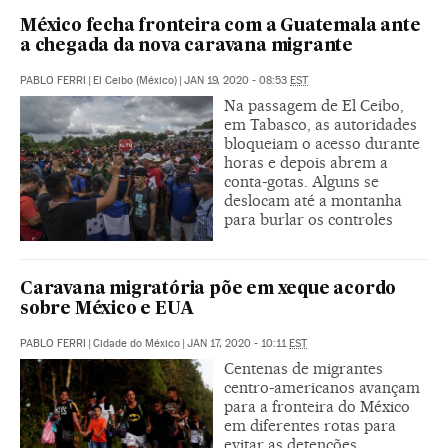
México fecha fronteira com a Guatemala ante
a chegada da nova caravana migrante
PABLO FERRI
|
El Ceibo (México)
|
JAN 19, 2020 - 08:53
EST
Na passagem de El Ceibo,
em Tabasco, as autoridades
bloqueiam o acesso durante
horas e depois abrem a
conta-gotas. Alguns se
deslocam até a montanha
para burlar os controles
Caravana migratória põe em xeque acordo
sobre México e EUA
PABLO FERRI
|
Cidade do México
|
JAN 17, 2020 - 10:11
EST
Centenas de migrantes
centro-americanos avançam
para a fronteira do México
em diferentes rotas para
evitar as detenções