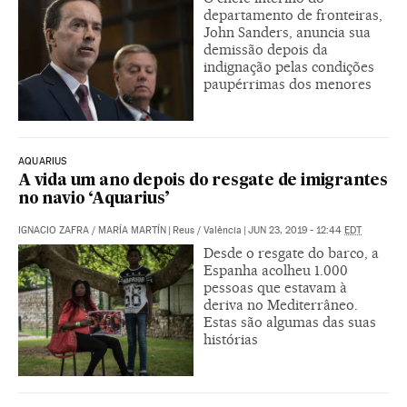
departamento de fronteiras,
John Sanders, anuncia sua
demissão depois da
indignação pelas condições
paupérrimas dos menores
AQUARIUS
A vida um ano depois do resgate de imigrantes
no navio ‘Aquarius’
IGNACIO ZAFRA
/
MARÍA MARTÍN
|
Reus / Valência
|
JUN 23, 2019 - 12:44
EDT
Desde o resgate do barco, a
Espanha acolheu 1.000
pessoas que estavam à
deriva no Mediterrâneo.
Estas são algumas das suas
histórias