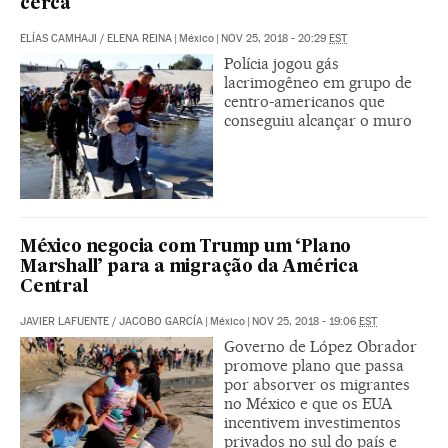
cerca
ELÍAS CAMHAJI
/
ELENA REINA
|
México
|
NOV 25, 2018 - 20:29
EST
Polícia jogou gás
lacrimogêneo em grupo de
centro-americanos que
conseguiu alcançar o muro
México negocia com Trump um ‘Plano
Marshall’ para a migração da América
Central
JAVIER LAFUENTE
/
JACOBO GARCÍA
|
México
|
NOV 25, 2018 - 19:06
EST
Governo de López Obrador
promove plano que passa
por absorver os migrantes
no México e que os EUA
incentivem investimentos
privados no sul do país e