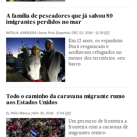
A família de pescadores que já salvou 89
imigrantes perdidos no mar
NATALIA JUNQUERA
|
Santa Pola (Espanha)
|
DEC 02, 2018 - 12:29
EST
Em 12 anos, os espanhóis
Durá resgataram e
acolheram refugiados no
menor dos territórios: seu
barco
Todo o caminho da caravana migrante rumo
aos Estados Unidos
EL PAÍS
|
México
|
NOV 30, 2018 - 17:04
EST
Um percurso de fronteira a
fronteira com a caravana de
migrantes centro-