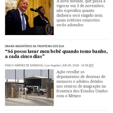
A nova medida, que passa a
vigorar em 3 de novembro,
não especifica quanto
dinheiro será exigido nem
quais critérios concretos
serão adotados
DRAMA MIGRATÓRIO NA FRONTEIRA DOS EUA
“Só posso lavar meu bebê quando tomo banho,
a cada cinco dias”
PABLO XIMÉNEZ DE SANDOVAL
|
Los Angeles
|
JUN 30, 2019 - 14:56
EDT
Ação recolhe os
depoimentos de dezenas de
menores e adultos detidos
nos centros de imigração na
fronteira dos Estados Unidos
com o México