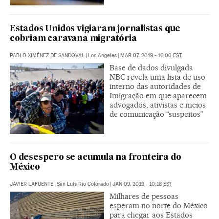
Estados Unidos vigiaram jornalistas que
cobriam caravana migratória
PABLO XIMÉNEZ DE SANDOVAL
|
Los Angeles
|
MAR 07, 2019 - 16:00
EST
Base de dados divulgada
NBC revela uma lista de uso
interno das autoridades de
Imigração em que aparecem
advogados, ativistas e meios
de comunicação “suspeitos”
O desespero se acumula na fronteira do
México
JAVIER LAFUENTE
|
San Luis Río Colorado
|
JAN 09, 2019 - 10:18
EST
Milhares de pessoas
esperam no norte do México
para chegar aos Estados