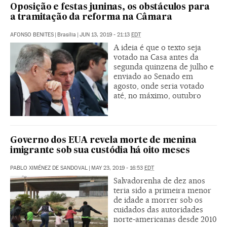
Oposição e festas juninas, os obstáculos para
a tramitação da reforma na Câmara
AFONSO BENITES
|
Brasília
|
JUN 13, 2019 - 21:13
EDT
A ideia é que o texto seja
votado na Casa antes da
segunda quinzena de julho e
enviado ao Senado em
agosto, onde seria votado
até, no máximo, outubro
Governo dos EUA revela morte de menina
imigrante sob sua custódia há oito meses
PABLO XIMÉNEZ DE SANDOVAL
|
MAY 23, 2019 - 16:53
EDT
Salvadorenha de dez anos
teria sido a primeira menor
de idade a morrer sob os
cuidados das autoridades
norte-americanas desde 2010