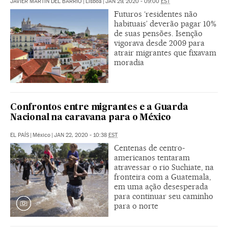
JAVIER MARTÍN DEL BARRIO
|
Lisboa
|
JAN 29, 2020 - 09:00
EST
Futuros ‘residentes não
habituais’ deverão pagar 10%
de suas pensões. Isenção
vigorava desde 2009 para
atrair migrantes que fixavam
moradia
Confrontos entre migrantes e a Guarda
Nacional na caravana para o México
EL PAÍS
|
México
|
JAN 22, 2020 - 10:38
EST
Centenas de centro-
americanos tentaram
atravessar o rio Suchiate, na
fronteira com a Guatemala,
em uma ação desesperada
para continuar seu caminho
para o norte