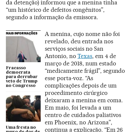
da detenção) informou que a menina tinha
“um histórico de defeitos congênitos”,
segundo a informação da emissora.
A menina, cujo nome não foi
MAIS INFORMAÇÕES
revelado, deu entrada nos
serviços sociais no San
Antonio, no
Texas
, em 4 de
março de 2018, num estado
Fracasso
“medicamente frágil”, segundo
democrata
esse porta-voz. “As
para derrubar
veto de Trump
complicações depois de um
no Congresso
procedimento cirúrgico
deixaram a menina em coma.
Em maio, foi levada a um
centro de cuidados paliativos
em Phoenix, no Arizona”,
Uma fresta no
continua a explicação. “Em 26
muro de dor de