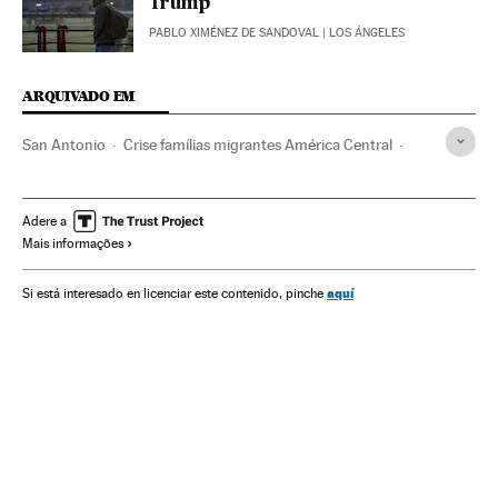
Trump
PABLO XIMÉNEZ DE SANDOVAL
| LOS ÁNGELES
ARQUIVADO EM
San Antonio
Crise famílias migrantes América Central
Crise migratória
Imigrantes latinoamericanos
El Salvador
Migrantes menores
Texas
Adere a
Mais informações
Crise humanitária
Problemas demográficos
América Central
Estados Unidos
Imigrantes
aquí
Si está interesado en licenciar este contenido, pinche
Catástrofes
Menores
América do Norte
Migrantes
Imigração
Migração
Desastres
América Latina
Grupos sociais
América
Acontecimentos
Demografia
Sociedade