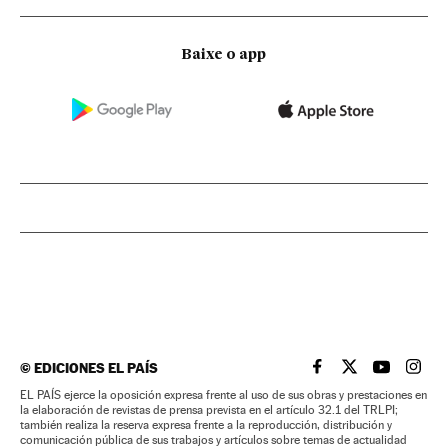
Baixe o app
©
EDICIONES EL PAÍS
EL PAÍS BRASIL EN
EL PAÍS BRASI
EL PAÍS B
EL PA
EL PAÍS ejerce la oposición expresa frente al uso de sus obras y prestaciones en
la elaboración de revistas de prensa prevista en el artículo 32.1 del TRLPI;
también realiza la reserva expresa frente a la reproducción, distribución y
comunicación pública de sus trabajos y artículos sobre temas de actualidad