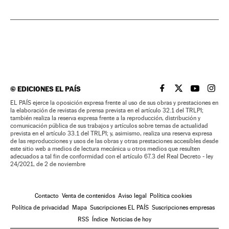
©
EDICIONES EL PAÍS
EL PAÍS BRASIL EN
EL PAÍS BRASI
EL PAÍS B
EL PA
EL PAÍS ejerce la oposición expresa frente al uso de sus obras y prestaciones en
la elaboración de revistas de prensa prevista en el artículo 32.1 del TRLPI;
también realiza la reserva expresa frente a la reproducción, distribución y
comunicación pública de sus trabajos y artículos sobre temas de actualidad
prevista en el artículo 33.1 del TRLPI; y, asimismo, realiza una reserva expresa
de las reproducciones y usos de las obras y otras prestaciones accesibles desde
este sitio web a medios de lectura mecánica u otros medios que resulten
adecuados a tal fin de conformidad con el artículo 67.3 del Real Decreto - ley
24/2021, de 2 de noviembre
Contacto
Venta de contenidos
Aviso legal
Política cookies
Política de privacidad
Mapa
Suscripciones EL PAÍS
Suscripciones empresas
RSS
Índice
Noticias de hoy