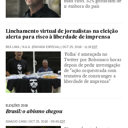
mais ricos, 52% gostariam de
ir embora do país
Linchamento virtual de jornalistas na eleição
alerta para risco à liberdade de imprensa
BEÁ LIMA
/
N.G.G. (ENVIADA ESPECIAL)
|
OCT 25, 2018 - 11:19
EDT
‘Folha’ é ameaçada no
Twitter por Bolsonaro horas
depois de pedir investigação
de "ação orquestrada com
tentativa de constranger a
liberdade de imprensa"
ELEIÇÕES 2018
Brasil: o abismo chegou
IGNACIO CANO
|
OCT 25, 2018 - 09:46
EDT