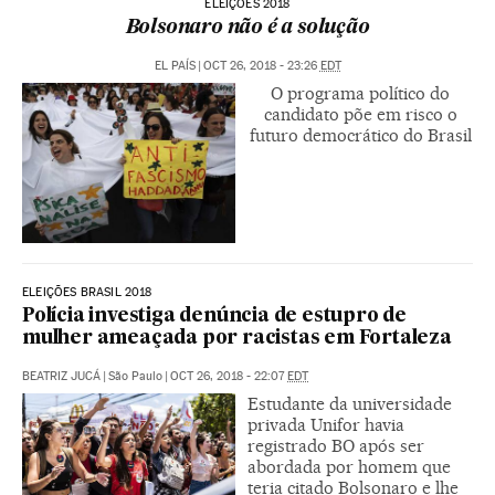
ELEIÇÕES 2018
Bolsonaro não é a solução
EL PAÍS
|
OCT 26, 2018 - 23:26
EDT
O programa político do
candidato põe em risco o
futuro democrático do Brasil
ELEIÇÕES BRASIL 2018
Polícia investiga denúncia de estupro de
mulher ameaçada por racistas em Fortaleza
BEATRIZ JUCÁ
|
São Paulo
|
OCT 26, 2018 - 22:07
EDT
Estudante da universidade
privada Unifor havia
registrado BO após ser
abordada por homem que
teria citado Bolsonaro e lhe