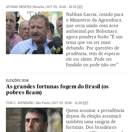
AFONSO BENITES
|
Brasília
|
OCT 25, 2018 - 18:35
EDT
Nabhan Garcia, cotado para
o Ministério da Agricultura,
que seria unido com área
ambiental por Bolsonaro,
agora pondera fusão "É um
tema que vai ser mais
debatido. Por questões de
prudência, tem de esperar
ele ser eleito. Pode ser
fundido ou pode não ser"
ELEIÇÕES 2018
As grandes fortunas fogem do Brasil (os
pobres ficam)
TOM C. AVENDAÑO
|
São Paulo
|
OCT 25, 2018 - 11:26
EDT
Quem assumir a presidência
depois da eleição assumirá
também uma sangria de
fortunas. Dos brasileiros