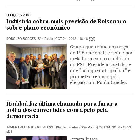
ELEIÇÕES 2018
Indústria cobra mais precisão de Bolsonaro
sobre plano econômico
RODOLFO BORGES
|
São Paulo
|
OCT 24, 2018 - 16:46
EDT
Grupo que reúne um terço
do PIB nacional se reúne por
meia hora com o candidato
do PSL. Presidenciável disse
que "não quer atrapalhar" e
prometeu reunião pós-
eleição com Paulo Guedes
Haddad faz última chamada para furar a
bolha dos convertidos com apelo pela
democracia
JAVIER LAFUENTE
/
GIL ALESSI
|
Rio de Janeiro / São Paulo
|
OCT 24, 2018 - 13:53
EDT
Petista busca