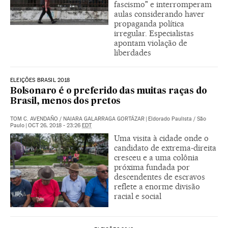
fascismo" e interromperam
aulas considerando haver
propaganda política
irregular. Especialistas
apontam violação de
liberdades
ELEIÇÕES BRASIL 2018
Bolsonaro é o preferido das muitas raças do
Brasil, menos dos pretos
TOM C. AVENDAÑO
/
NAIARA GALARRAGA GORTÁZAR
|
Eldorado Paulista / São
Paulo
|
OCT 26, 2018 - 23:26
EDT
Uma visita à cidade onde o
candidato de extrema-direita
cresceu e a uma colônia
próxima fundada por
descendentes de escravos
reflete a enorme divisão
racial e social