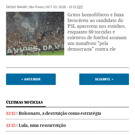
DIOGO MAGRI
|
São Paulo
|
OCT 23, 2018 - 13:21
EDT
Gritos homofóbicos e faixa
favoráveis ao candidato do
PSL aparecem nos estádios,
enquanto 69 torcidas e
coletivos de futebol assinam
um manifesto "pela
democracia" contra ele
<
ANTERIOR
SEGUINTE
>
ÚLTIMAS NOTICIAS
Bolsonaro, a destruição como estratégia
12:15
Lula, uma ressurreição
12:15