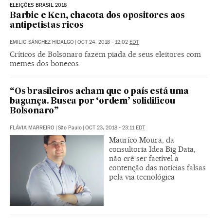
ELEIÇÕES BRASIL 2018
Barbie e Ken, chacota dos opositores aos
antipetistas ricos
EMILIO SÁNCHEZ HIDALGO
|
OCT 24, 2018 - 12:02
EDT
Críticos de Bolsonaro fazem piada de seus eleitores com
memes dos bonecos
“Os brasileiros acham que o país está uma
bagunça. Busca por ‘ordem’ solidificou
Bolsonaro”
FLÁVIA MARREIRO
|
São Paulo
|
OCT 23, 2018 - 23:11
EDT
Mauríco Moura, da
consultoria Idea Big Data,
não crê ser factível a
contenção das notícias falsas
pela via tecnológica