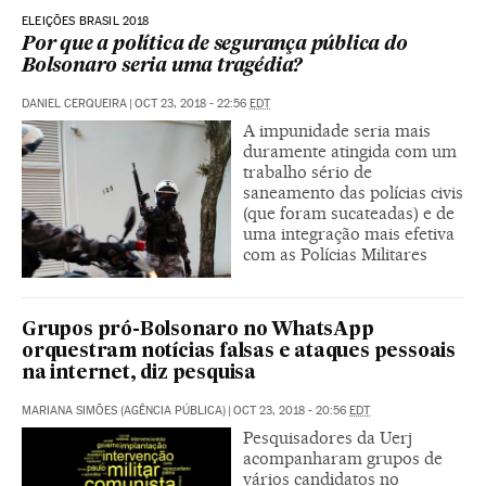
ELEIÇÕES BRASIL 2018
Por que a política de segurança pública do
Bolsonaro seria uma tragédia?
DANIEL CERQUEIRA
|
OCT 23, 2018 - 22:56
EDT
A impunidade seria mais
duramente atingida com um
trabalho sério de
saneamento das polícias civis
(que foram sucateadas) e de
uma integração mais efetiva
com as Polícias Militares
Grupos pró-Bolsonaro no WhatsApp
orquestram notícias falsas e ataques pessoais
na internet, diz pesquisa
MARIANA SIMÕES (AGÊNCIA PÚBLICA)
|
OCT 23, 2018 - 20:56
EDT
Pesquisadores da Uerj
acompanharam grupos de
vários candidatos no