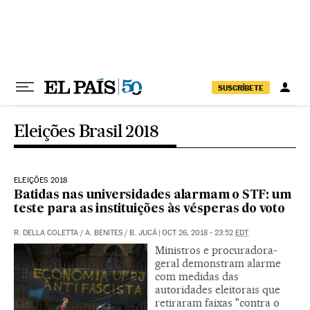
Pular para o conteúdo
SUSCRÍBETE
Eleições Brasil 2018
ELEIÇÕES 2018
Batidas nas universidades alarmam o STF: um
teste para as instituições às vésperas do voto
R. DELLA COLETTA
/
A. BENITES
/
B. JUCÁ
|
OCT 26, 2018 - 23:52
EDT
Ministros e procuradora-
geral demonstram alarme
com medidas das
autoridades eleitorais que
retiraram faixas "contra o