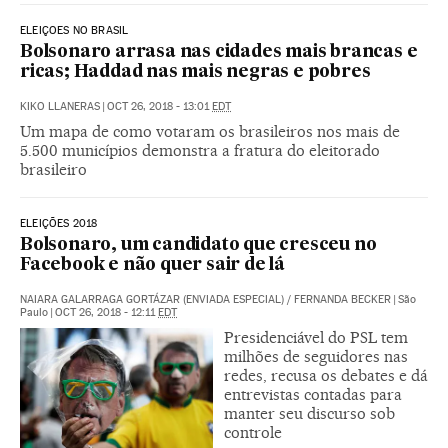
ELEIÇOES NO BRASIL
Bolsonaro arrasa nas cidades mais brancas e
ricas; Haddad nas mais negras e pobres
KIKO LLANERAS
|
OCT 26, 2018 - 13:01
EDT
Um mapa de como votaram os brasileiros nos mais de
5.500 municípios demonstra a fratura do eleitorado
brasileiro
ELEIÇÕES 2018
Bolsonaro, um candidato que cresceu no
Facebook e não quer sair de lá
NAIARA GALARRAGA GORTÁZAR (ENVIADA ESPECIAL)
/
FERNANDA BECKER
|
São
Paulo
|
OCT 26, 2018 - 12:11
EDT
Presidenciável do PSL tem
milhões de seguidores nas
redes, recusa os debates e dá
entrevistas contadas para
manter seu discurso sob
controle