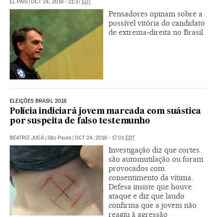
EL PAÍS
|
OCT 24, 2018 - 21:37
EDT
Pensadores opinam sobre a
possível vitória do candidato
de extrema-direita no Brasil
ELEIÇÕES BRASIL 2018
Polícia indiciará jovem marcada com suástica
por suspeita de falso testemunho
BEATRIZ JUCÁ
|
São Paulo
|
OCT 24, 2018 - 17:01
EDT
Investigação diz que cortes
são automutilação ou foram
provocados com
consentimento da vítima.
Defesa insiste que houve
ataque e diz que laudo
confirma que a jovem não
reagiu à agressão