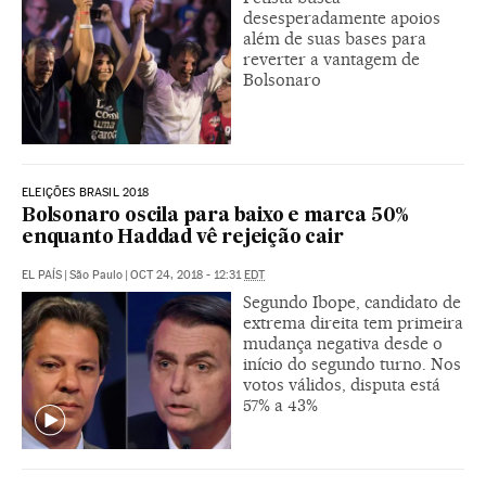
desesperadamente apoios
além de suas bases para
reverter a vantagem de
Bolsonaro
ELEIÇÕES BRASIL 2018
Bolsonaro oscila para baixo e marca 50%
enquanto Haddad vê rejeição cair
EL PAÍS
|
São Paulo
|
OCT 24, 2018 - 12:31
EDT
Segundo Ibope, candidato de
extrema direita tem primeira
mudança negativa desde o
início do segundo turno. Nos
votos válidos, disputa está
57% a 43%