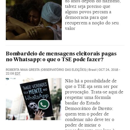
85 anos depois do nazismo,
talvez seja preciso que
alguns povos percam a
democracia para que
recuperem a noção do seu
valor
Bombardeio de mensagens eleitorais pagas
no Whatsapp: o que o TSE pode fazer?
ROBERTA MAIA GRESTA (OBSERVATÓRIO DAS ELEIÇÕES)
|
Brasil
|
OCT 24, 2018 -
22:08
EDT
Não há a possibilidade de
que o TSE aja sem ser por
provocação. Trata-se aqui de
respeitar uma fórmula
basilar do Estado
Democrático de Direito:
quem tem o poder de
condenar não deve ter o
poder de iniciar o