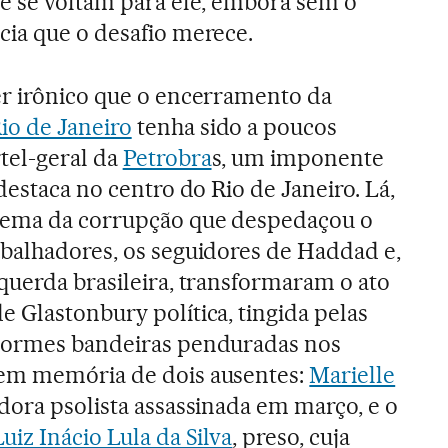
ue se voltam para ele, embora sem o
cia que o desafio merece.
er irônico que o encerramento da
io de Janeiro
tenha sido a poucos
tel-geral da
Petrobra
s, um imponente
 destaca no centro do Rio de Janeiro. Lá,
lema da corrupção que despedaçou o
abalhadores, os seguidores de Haddad e,
querda brasileira, transformaram o ato
 Glastonbury política, tingida pelas
normes bandeiras penduradas nos
em memória de dois ausentes:
Marielle
adora psolista assassinada em março, e o
Luiz Inácio Lula da Silva
, preso, cuja