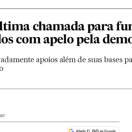
ltima chamada para fur
dos com apelo pela dem
radamente apoios além de suas bases pa
o
EDT
Añadir EL PAÍS en Google