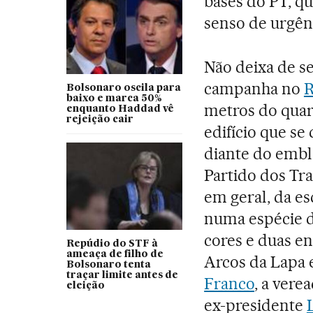
bases do PT, q
senso de urgên
Não deixa de s
campanha no
R
Bolsonaro oscila para
baixo e marca 50%
metros do quar
enquanto Haddad vê
rejeição cair
edifício que se
diante do emb
Partido dos Tr
em geral, da es
numa espécie de
cores e duas e
Repúdio do STF à
ameaça de filho de
Arcos da Lapa 
Bolsonaro tenta
traçar limite antes de
Franco
, a vere
eleição
ex-presidente