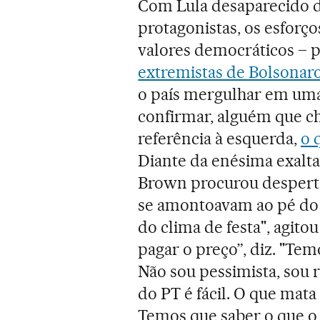
Com Lula desaparecido d
protagonistas, os esforç
valores democráticos – p
extremistas de Bolsonar
o país mergulhar em uma 
confirmar, alguém que ch
referência à esquerda,
o 
Diante da enésima exalta
Brown procurou desperta
se amontoavam ao pé do 
do clima de festa", agito
pagar o preço”, diz. "Tem
Não sou pessimista, sou r
do PT é fácil. O que mata
Temos que saber o que o 