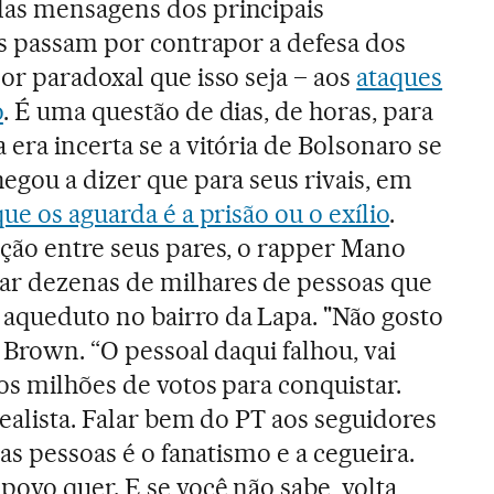
as mensagens dos principais
os passam por contrapor a defesa dos
or paradoxal que isso seja – aos
ataques
o
. É uma questão de dias, de horas, para
era incerta se a vitória de Bolsonaro se
egou a dizer que para seus rivais, em
que os aguarda é a prisão ou o exílio
.
ção entre seus pares, o rapper Mano
r dezenas de milhares de pessoas que
aqueduto no bairro da Lapa. "Não gosto
u Brown. “O pessoal daqui falhou, vai
os milhões de votos para conquistar.
ealista. Falar bem do PT aos seguidores
 as pessoas é o fanatismo e a cegueira.
povo quer. E se você não sabe, volta