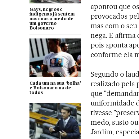
apontou que os
Gays, negros e
provocados pel
indígenas já sentem
nas ruas o medo de
um governo
mas com o seu 
Bolsonaro
nega. E afirma 
pois aponta ape
conforme ela m
Segundo o laud
realizado pela 
Cada um na sua ‘bolha’
e Bolsonaro na de
que "demandar
todos
uniformidade di
tivesse "preser
medo, susto ou
Jardim, especi