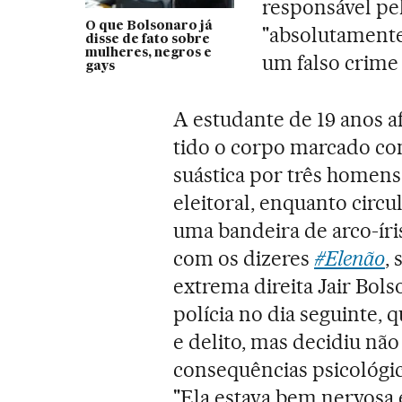
responsável pel
O que Bolsonaro já
"absolutamente
disse de fato sobre
mulheres, negros e
um falso crime 
gays
A estudante de 19 anos a
tido o corpo marcado c
suástica por três homens
eleitoral, enquanto circ
uma bandeira de arco-íri
com os dizeres
#Elenão
,
extrema direita Jair Bols
polícia no dia seguinte
e delito, mas decidiu não
consequências psicológic
"Ela estava bem nervosa e