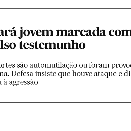
ciará jovem marcada com
also testemunho
cortes são automutilação ou foram prov
ma. Defesa insiste que houve ataque e d
u à agressão