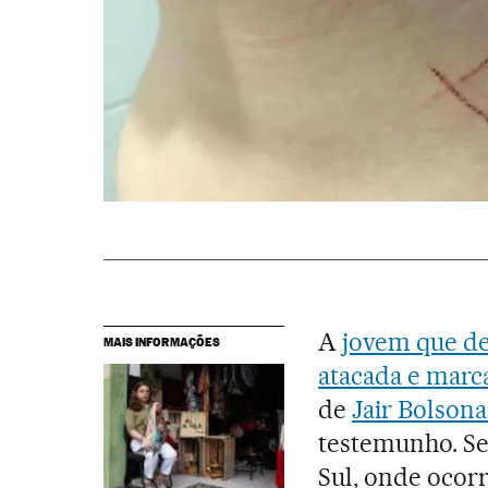
A
jovem que de
MAIS INFORMAÇÕES
atacada e marc
de
Jair Bolson
testemunho. Se
Sul, onde ocor