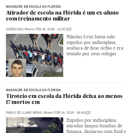
MASSACRE EM ESCOLA DA FLÓRIDA
Atirador de escola na Flórida é um ex-aluno
com treinamento militar
(AGÊNCIAS)
|
Miami
|
FEB 15, 2018 - 11:00
EST
Nikolas Cruz havia sido
expulso por indisciplina,
acabara de ficar órfão e era
temido por seus colegas
MASSACRE EM ESCOLA DA FLÓRIDA
Tiroteio em escola da Flórida deixa ao menos
17 mortos em
PABLO DE LLANO NEIRA
|
Miami
|
FEB 14, 2018 - 18:49
EST
Expulso por indisciplina,
atirador lançou bombas de
fumaça, disparou com fuzil e