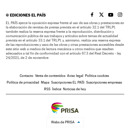
©
EDICIONES EL PAÍS
EL PAÍS BRASIL EN
EL PAÍS BRASI
EL PAÍS B
EL PA
EL PAÍS ejerce la oposición expresa frente al uso de sus obras y prestaciones en
la elaboración de revistas de prensa prevista en el artículo 32.1 del TRLPI;
también realiza la reserva expresa frente a la reproducción, distribución y
comunicación pública de sus trabajos y artículos sobre temas de actualidad
prevista en el artículo 33.1 del TRLPI; y, asimismo, realiza una reserva expresa
de las reproducciones y usos de las obras y otras prestaciones accesibles desde
este sitio web a medios de lectura mecánica u otros medios que resulten
adecuados a tal fin de conformidad con el artículo 67.3 del Real Decreto - ley
24/2021, de 2 de noviembre
Contacto
Venta de contenidos
Aviso legal
Política cookies
Política de privacidad
Mapa
Suscripciones EL PAÍS
Suscripciones empresas
RSS
Índice
Noticias de hoy
Webs de PRISA