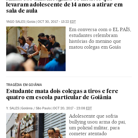
levaram adolescente de 14 anos a atirar em
sala de aula
YAGO SALES
|
Goiás
|
OCT 30, 2017 - 13:22
EDT
Em conversa com o EL PAÍS,
estudantes relembram
histórias do menino que
matou colegas em Goiás
TRAGÉDIA EM GOIÂNIA
Estudante mata dois colegas a tiros e fere
quatro em escola particular de Goiânia
Y. SALES
|
Goiânia / São Paulo
|
OCT 20, 2017 - 23:08
EDT
Adolescente que sofria
bullying usou arma do pai,
um policial militar, para
cometer atentado