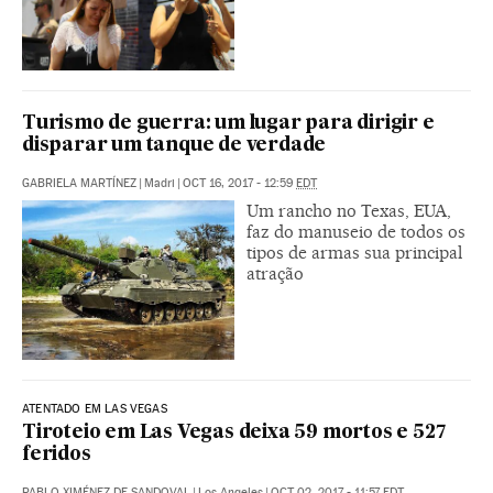
Turismo de guerra: um lugar para dirigir e
disparar um tanque de verdade
GABRIELA MARTÍNEZ
|
Madri
|
OCT 16, 2017 - 12:59
EDT
Um rancho no Texas, EUA,
faz do manuseio de todos os
tipos de armas sua principal
atração
ATENTADO EM LAS VEGAS
Tiroteio em Las Vegas deixa 59 mortos e 527
feridos
PABLO XIMÉNEZ DE SANDOVAL
|
Los Angeles
|
OCT 02, 2017 - 11:57
EDT