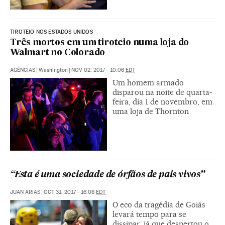
TIROTEIO NOS ESTADOS UNIDOS
Três mortos em um tiroteio numa loja do
Walmart no Colorado
AGÊNCIAS
|
Washington
|
NOV 02, 2017 - 10:06
EDT
Um homem armado
disparou na noite de quarta-
feira, dia 1 de novembro, em
uma loja de Thornton
“Esta é uma sociedade de órfãos de pais vivos”
JUAN ARIAS
|
OCT 31, 2017 - 16:08
EDT
O eco da tragédia de Goiás
levará tempo para se
dissipar, já que despertou o