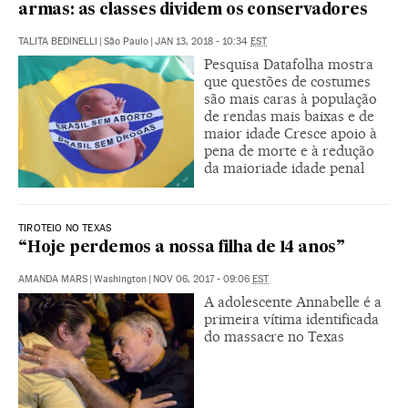
armas: as classes dividem os conservadores
TALITA BEDINELLI
|
São Paulo
|
JAN 13, 2018 - 10:34
EST
Pesquisa Datafolha mostra
que questões de costumes
são mais caras à população
de rendas mais baixas e de
maior idade Cresce apoio à
pena de morte e à redução
da maioriade idade penal
TIROTEIO NO TEXAS
“Hoje perdemos a nossa filha de 14 anos”
AMANDA MARS
|
Washington
|
NOV 06, 2017 - 09:06
EST
A adolescente Annabelle é a
primeira vítima identificada
do massacre no Texas