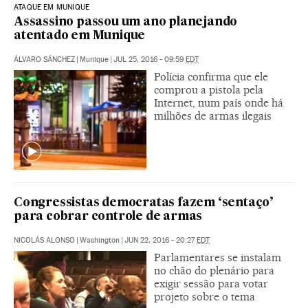
ATAQUE EM MUNIQUE
Assassino passou um ano planejando
atentado em Munique
ÁLVARO SÁNCHEZ
|
Munique
|
JUL 25, 2016 - 09:59
EDT
Polícia confirma que ele
comprou a pistola pela
Internet, num país onde há
milhões de armas ilegais
Congressistas democratas fazem ‘sentaço’
para cobrar controle de armas
NICOLÁS ALONSO
|
Washington
|
JUN 22, 2016 - 20:27
EDT
Parlamentares se instalam
no chão do plenário para
exigir sessão para votar
projeto sobre o tema