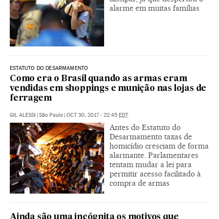
alarme em muitas famílias
ESTATUTO DO DESARMAMENTO
Como era o Brasil quando as armas eram
vendidas em shoppings e munição nas lojas de
ferragem
GIL ALESSI
|
São Paulo
|
OCT 30, 2017 - 22:45
EDT
Antes do Estatuto do
Desarmamento taxas de
homicídio cresciam de forma
alarmante. Parlamentares
tentam mudar a lei para
permitir acesso facilitado à
compra de armas
Ainda são uma incógnita os motivos que