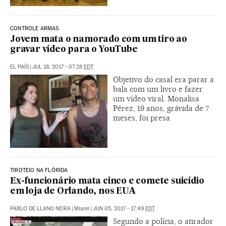
CONTROLE ARMAS
Jovem mata o namorado com um tiro ao
gravar vídeo para o YouTube
EL PAÍS
|
JUL 18, 2017 - 07:28
EDT
Objetivo do casal era parar a
bala com um livro e fazer
um vídeo viral. Monalisa
Pérez, 19 anos, grávida de 7
meses, foi presa
TIROTEIO NA FLÓRIDA
Ex-funcionário mata cinco e comete suicídio
em loja de Orlando, nos EUA
PABLO DE LLANO NEIRA
|
Miami
|
JUN 05, 2017 - 17:49
EDT
Segundo a polícia, o atirador