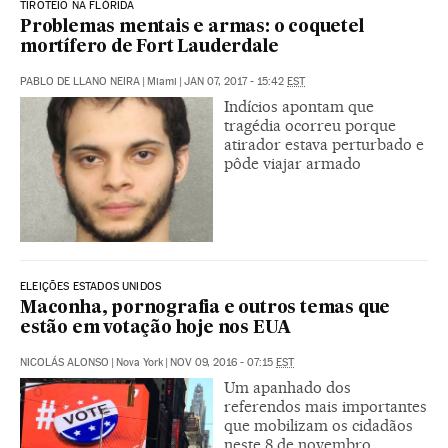
TIROTEIO NA FLÓRIDA
Problemas mentais e armas: o coquetel
mortífero de Fort Lauderdale
PABLO DE LLANO NEIRA
|
Miami
|
JAN 07, 2017 - 15:42
EST
Indícios apontam que
tragédia ocorreu porque
atirador estava perturbado e
pôde viajar armado
ELEIÇÕES ESTADOS UNIDOS
Maconha, pornografia e outros temas que
estão em votação hoje nos EUA
NICOLÁS ALONSO
|
Nova York
|
NOV 09, 2016 - 07:15
EST
Um apanhado dos
referendos mais importantes
que mobilizam os cidadãos
neste 8 de novembro