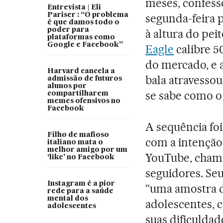
meses, confess
Entrevista | Eli
Pariser : “O problema
segunda-feira 
é que damos todo o
poder para
à altura do pei
plataformas como
Google e Facebook”
Eagle
calibre 5
do mercado, e 
Harvard cancela a
bala atravessou
admissão de futuros
alunos por
se sabe como o 
compartilharem
memes ofensivos no
Facebook
A sequência foi
Filho de mafioso
com a intenção 
italiano mata o
melhor amigo por um
YouTube, cha
‘like’ no Facebook
seguidores. Se
Instagram é a pior
“uma amostra do
rede para a saúde
mental dos
adolescentes, c
adolescentes
suas dificuldad