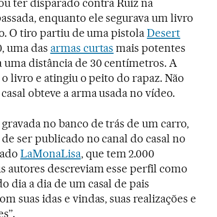
ou ter disparado contra Ruiz na
passada, enquanto ele segurava um livro
to. O tiro partiu de uma pistola
Desert
0, uma das
armas curtas
mais potentes
a uma distância de 30 centímetros. A
 o livro e atingiu o peito do rapaz. Não
casal obteve a arma usada no vídeo.
 gravada no banco de trás de um carro,
de ser publicado no canal do casal no
mado
LaMonaLisa
, que tem 2.000
us autores descreviam esse perfil como
 dia a dia de um casal de pais
om suas idas e vindas, suas realizações e
es”.