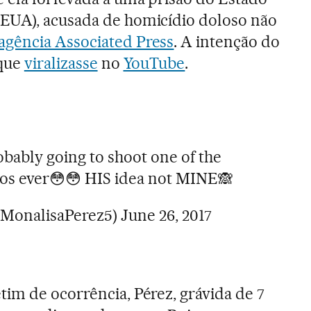
 EUA), acusada de homicídio doloso não
agência Associated Press
. A intenção do
 que
viralizasse
no
YouTube
.
bably going to shoot one of the
os ever😳😳 HIS idea not MINE🙈
@MonalisaPerez5)
June 26, 2017
im de ocorrência, Pérez, grávida de 7