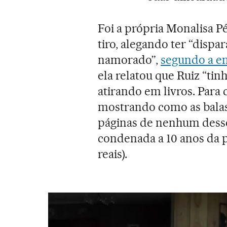
Foi a própria Monalisa P
tiro, alegando ter “disp
namorado”,
segundo a e
ela relatou que Ruiz “tin
atirando em livros. Par
mostrando como as balas
páginas de nenhum desse
condenada a 10 anos da p
reais).