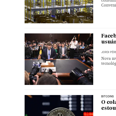
consumi
Conveni
Faceb
usuár
JORDI PÉR
Nova in
tecnológ
BITCOINS
O col
estou