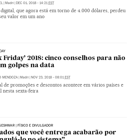
EL
|
Madri
|
DEC 01, 2018 - 14:21
EST
 digital, que agora está em torno de 4.000 dólares, perdeu
seu valor em um ano
DAY
k Friday’ 2018: cinco conselhos para não
em golpes na data
O MENDOZA
|
Madri
|
NOV 23, 2018 - 08:01
EST
al de promoções e descontos acontece em vários países e
l nesta sexta-feira
ESHWAR | FÍSICO E DIVULGADOR
ados que você entrega acabarão por
ngulá-lo no sistema”