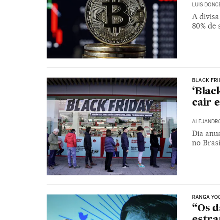
LUIS DONC
A divisa
80% de 
BLACK FRI
‘Blac
cair 
ALEJANDR
Dia anu
no Brasi
RANGA YOG
“Os d
estra