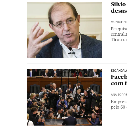
Silvi
desas
MONTSE HI
Pesquis
centrali
Tirou u
ESCÂNDAL
Faceb
com f
ANA TORR
Empresa 
pelo 60