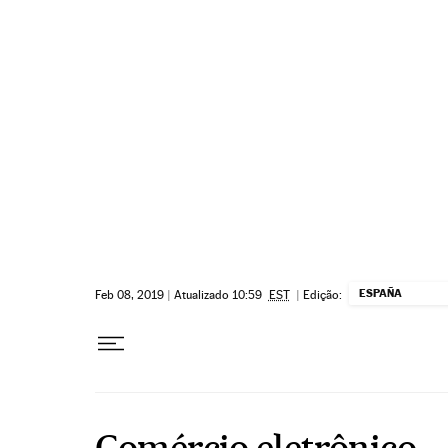
Pular para o conteúdo
ESPAÑA
Feb 08, 2019
|
Atualizado 10:59
EST
|
Edição:
Comércio eletrônico