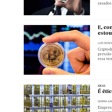
casados
E, co
esto
LUIS DONC
Criptod
pressão 
essa te
IDEAS
É ét
GEMMA GA
Empresa