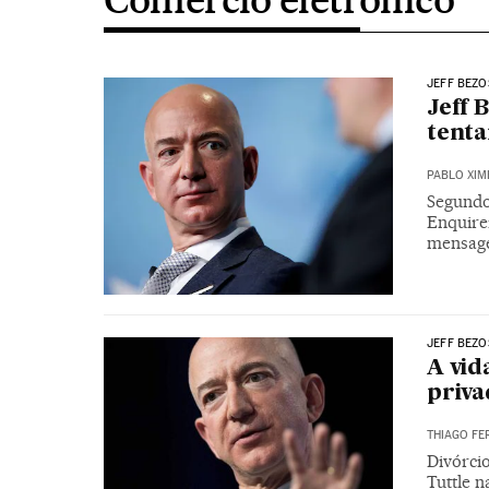
JEFF BEZO
Jeff 
tenta
PABLO XIM
Segundo
Enquirer
mensage
JEFF BEZO
A vid
priva
THIAGO FE
Divórci
Tuttle 