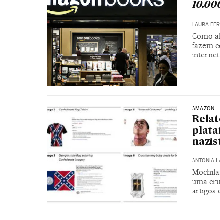
10.00
LAURA FE
Como al
fazem c
internet
AMAZON
Relat
plata
nazis
ANTONIA 
Mochila
uma cru
artigos