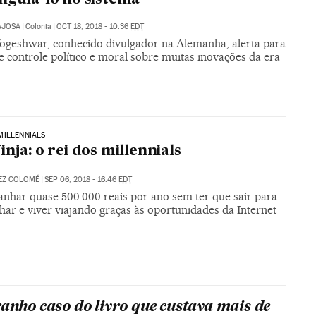
AJOSA
|
Colonia
|
OCT 18, 2018 - 10:36
EDT
ogeshwar, conhecido divulgador na Alemanha, alerta para
de controle político e moral sobre muitas inovações da era
MILLENNIALS
inja: o rei dos millennials
EZ COLOMÉ
|
SEP 06, 2018 - 16:46
EDT
nhar quase 500.000 reais por ano sem ter que sair para
lhar e viver viajando graças às oportunidades da Internet
ranho caso do livro que custava mais de