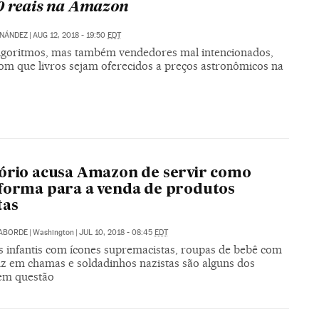
0 reais na Amazon
RNÁNDEZ
|
AUG 12, 2018 - 19:50
EDT
goritmos, mas também vendedores mal intencionados,
om que livros sejam oferecidos a preços astronômicos na
ório acusa Amazon de servir como
forma para a venda de produtos
tas
LABORDE
|
Washington
|
JUL 10, 2018 - 08:45
EDT
s infantis com ícones supremacistas, roupas de bebê com
z em chamas e soldadinhos nazistas são alguns dos
 em questão