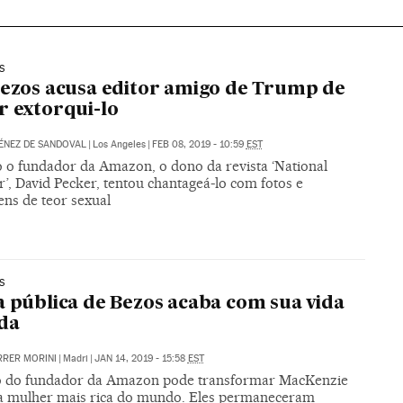
S
Bezos acusa editor amigo de Trump de
r extorqui-lo
ÉNEZ DE SANDOVAL
|
Los Angeles
|
FEB 08, 2019 - 10:59
EST
 o fundador da Amazon, o dono da revista ‘National
’, David Pecker, tentou chantageá-lo com fotos e
ns de teor sexual
S
a pública de Bezos acaba com sua vida
da
RRER MORINI
|
Madri
|
JAN 14, 2019 - 15:58
EST
o do fundador da Amazon pode transformar MacKenzie
na mulher mais rica do mundo. Eles permaneceram