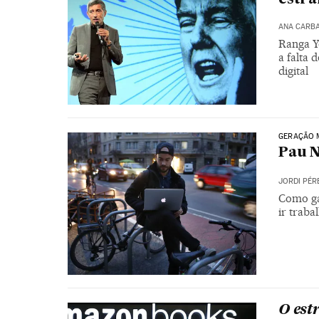
ANA CARB
Ranga Y
a falta 
digital
GERAÇÃO 
Pau N
JORDI PÉR
Como ga
ir traba
O est