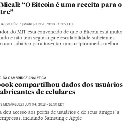
o Micali: “O Bitcoin é uma receita para o
tre”
DALGO PÉREZ
|
Madri
|
JUN 28, 2018 - 13:02
EDT
ador do MIT está convencido de que o Bitcoin está muito
zado e não tem segurança e escalabilidade suficientes.
m ano sabático para inventar uma criptomoeda melhor
O DA CAMBRIDGE ANALYTICA
ook compartilhou dados dos usuários
abricantes de celulares
ES MENÁRGUEZ
|
JUN 04, 2018 - 16:50
EDT
deu acesso aos perfis de usuários e de seus ‘amigos’ a
 empresas, incluindo Samsung e Apple