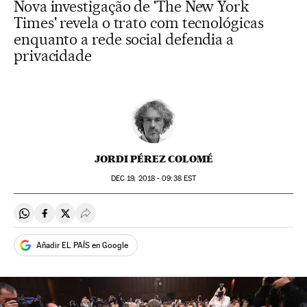
Nova investigação de 'The New York
Times' revela o trato com tecnológicas
enquanto a rede social defendia a
privacidade
JORDI PÉREZ COLOMÉ
DEC
19, 2018 - 09:38
EST
Compartir en Whatsapp
Compartir en Facebook
Compartir en Twitter
Desplegar Redes Sociales
Añadir EL PAÍS en Google