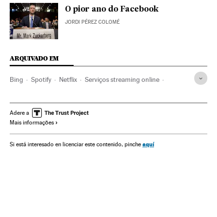
O pior ano do Facebook
JORDI PÉREZ COLOMÉ
ARQUIVADO EM
Bing
Spotify
Netflix
Serviços streaming online
Facebook
Amazon
Redes sociais
Lojas online
Motores pesquisa
Plataformas digitales
Adere a
Mais informações
Comércio eletrônico
IPTV
Privacidade internet
Música
Segurança internet
Internet
Empresas
aquí
Si está interesado en licenciar este contenido, pinche
Comércio
Televisão
Economia
Telecomunicações
Meios comunicação
Comunicações
Comunicação