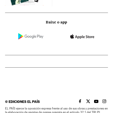
Baixe o app
©
EDICIONES EL PAÍS
EL PAÍS BRASIL EN
EL PAÍS BRASI
EL PAÍS B
EL PA
EL PAÍS ejerce la oposición expresa frente al uso de sus obras y prestaciones en
la elaboración de revistas de prensa prevista en el artículo 32.1 del TRLPI;