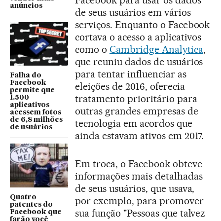
Facebook para usar os dados
anúncios
de seus usuários em vários
serviços. Enquanto o Facebook
cortava o acesso a aplicativos
como o
Cambridge Analytica
,
que reuniu dados de usuários
para tentar influenciar as
Falha do
Facebook
eleições de 2016, oferecia
permite que
tratamento prioritário para
1.500
aplicativos
outras grandes empresas de
acessem fotos
de 6,8 milhões
tecnologia em acordos que
de usuários
ainda estavam ativos em 2017.
Em troca, o Facebook obteve
informações mais detalhadas
de seus usuários, que usava,
Quatro
por exemplo, para promover
patentes do
sua função "Pessoas que talvez
Facebook que
farão você