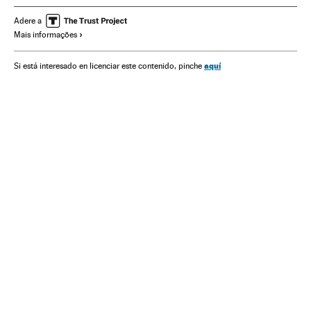
Dinheiro
Brasil
Medios de pago
Bancos
Adere a
Mais informações
América do Sul
América Latina
Internet
América
Comércio
Telecomunicações
Banca
Comunicações
aquí
Si está interesado en licenciar este contenido, pinche
Finanças
Criptomonedas