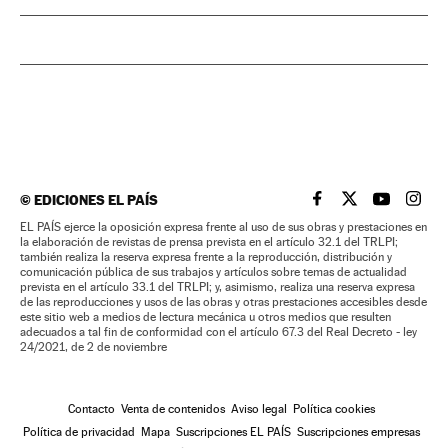
©
EDICIONES EL PAÍS
EL PAÍS BRASIL EN
EL PAÍS BRASI
EL PAÍS B
EL PA
EL PAÍS ejerce la oposición expresa frente al uso de sus obras y prestaciones en
la elaboración de revistas de prensa prevista en el artículo 32.1 del TRLPI;
también realiza la reserva expresa frente a la reproducción, distribución y
comunicación pública de sus trabajos y artículos sobre temas de actualidad
prevista en el artículo 33.1 del TRLPI; y, asimismo, realiza una reserva expresa
de las reproducciones y usos de las obras y otras prestaciones accesibles desde
este sitio web a medios de lectura mecánica u otros medios que resulten
adecuados a tal fin de conformidad con el artículo 67.3 del Real Decreto - ley
24/2021, de 2 de noviembre
Contacto
Venta de contenidos
Aviso legal
Política cookies
Política de privacidad
Mapa
Suscripciones EL PAÍS
Suscripciones empresas