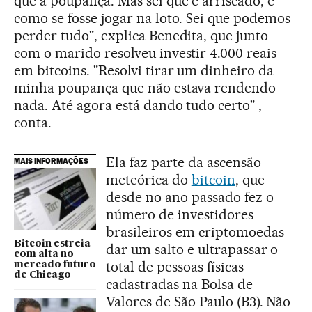
que a poupança. Mas sei que é arriscado, é
como se fosse jogar na loto. Sei que podemos
perder tudo", explica Benedita, que junto
com o marido resolveu investir 4.000 reais
em bitcoins. "Resolvi tirar um dinheiro da
minha poupança que não estava rendendo
nada. Até agora está dando tudo certo" ,
conta.
Ela faz parte da ascensão
MAIS INFORMAÇÕES
meteórica do
bitcoin
, que
desde no ano passado fez o
número de investidores
brasileiros em criptomoedas
Bitcoin estreia
dar um salto e ultrapassar o
com alta no
total de pessoas físicas
mercado futuro
de Chicago
cadastradas na Bolsa de
Valores de São Paulo (B3). Não