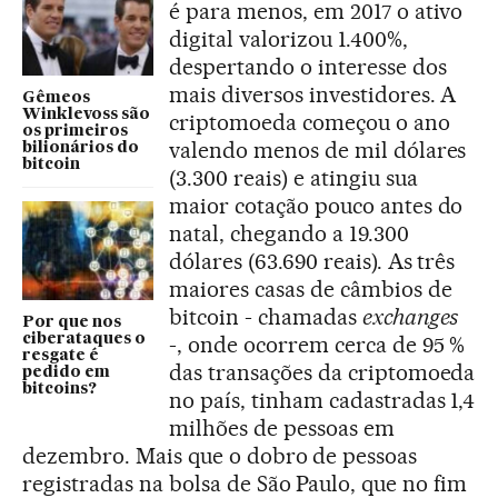
é para menos, em 2017 o ativo
digital valorizou 1.400%,
despertando o interesse dos
mais diversos investidores. A
Gêmeos
Winklevoss são
criptomoeda começou o ano
os primeiros
valendo menos de mil dólares
bilionários do
bitcoin
(3.300 reais) e atingiu sua
maior cotação pouco antes do
natal, chegando a 19.300
dólares (63.690 reais). As três
maiores casas de câmbios de
bitcoin - chamadas
exchanges
Por que nos
ciberataques o
-, onde ocorrem cerca de 95 %
resgate é
das transações da criptomoeda
pedido em
bitcoins?
no país, tinham cadastradas 1,4
milhões de pessoas em
dezembro. Mais que o dobro de pessoas
registradas na bolsa de São Paulo, que no fim