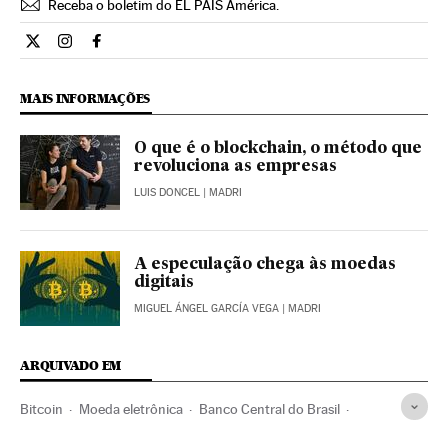
Receba o boletim do EL PAÍS América.
Economia El País Brasil en Twitter
Economia El País Brasil en Instagram
Economia El País Brasil en Facebook
MAIS INFORMAÇÕES
O que é o blockchain, o método que
revoluciona as empresas
LUIS DONCEL
| MADRI
A especulação chega às moedas
digitais
MIGUEL ÁNGEL GARCÍA VEGA
| MADRI
ARQUIVADO EM
Bitcoin
Moeda eletrônica
Banco Central do Brasil
Moeda
Pagamentos on-line
Comércio eletrônico