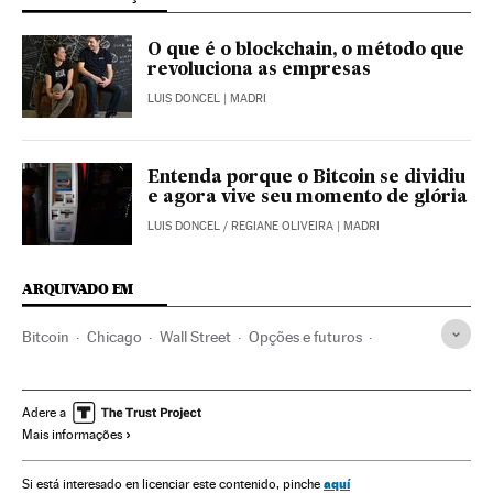
O que é o blockchain, o método que
revoluciona as empresas
LUIS DONCEL
| MADRI
Entenda porque o Bitcoin se dividiu
e agora vive seu momento de glória
LUIS DONCEL
/
REGIANE OLIVEIRA
| MADRI
ARQUIVADO EM
Bitcoin
Chicago
Wall Street
Opções e futuros
Moeda eletrônica
Ilinóis
Moeda
Pagamentos on-line
Comércio eletrônico
Dinheiro
Estados Unidos
Adere a
Mais informações
Bolsa valores
América do Norte
Internet
Mercados financeiros
Comércio
América
Finanças
aquí
Si está interesado en licenciar este contenido, pinche