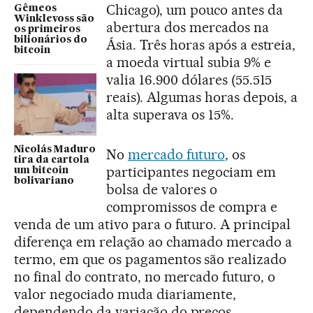
Chicago), um pouco antes da
Gêmeos
Winklevoss são
abertura dos mercados na
os primeiros
bilionários do
Ásia. Três horas após a estreia,
bitcoin
a moeda virtual subia 9% e
valia 16.900 dólares (55.515
reais). Algumas horas depois, a
alta superava os 15%.
Nicolás Maduro
No
mercado futuro
, os
tira da cartola
participantes negociam em
um bitcoin
bolivariano
bolsa de valores o
compromissos de compra e
venda de um ativo para o futuro. A principal
diferença em relação ao chamado mercado a
termo, em que os pagamentos são realizado
no final do contrato, no mercado futuro, o
valor negociado muda diariamente,
dependendo da variação do preços.