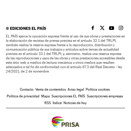
©
EDICIONES EL PAÍS
EL PAÍS BRASIL EN
EL PAÍS BRASI
EL PAÍS B
EL PA
EL PAÍS ejerce la oposición expresa frente al uso de sus obras y prestaciones en
la elaboración de revistas de prensa prevista en el artículo 32.1 del TRLPI;
también realiza la reserva expresa frente a la reproducción, distribución y
comunicación pública de sus trabajos y artículos sobre temas de actualidad
prevista en el artículo 33.1 del TRLPI; y, asimismo, realiza una reserva expresa
de las reproducciones y usos de las obras y otras prestaciones accesibles desde
este sitio web a medios de lectura mecánica u otros medios que resulten
adecuados a tal fin de conformidad con el artículo 67.3 del Real Decreto - ley
24/2021, de 2 de noviembre
Contacto
Venta de contenidos
Aviso legal
Política cookies
Política de privacidad
Mapa
Suscripciones EL PAÍS
Suscripciones empresas
RSS
Índice
Noticias de hoy