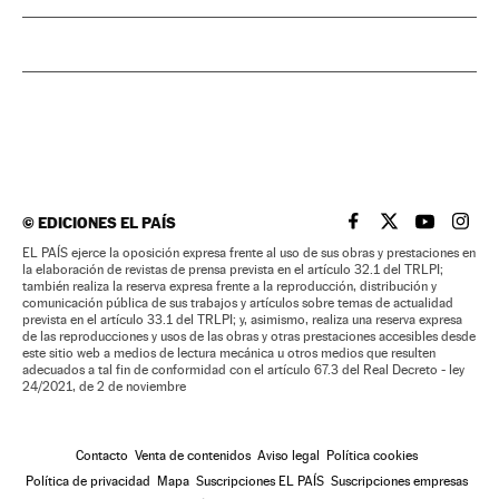
©
EDICIONES EL PAÍS
EL PAÍS BRASIL EN
EL PAÍS BRASI
EL PAÍS B
EL PA
EL PAÍS ejerce la oposición expresa frente al uso de sus obras y prestaciones en
la elaboración de revistas de prensa prevista en el artículo 32.1 del TRLPI;
también realiza la reserva expresa frente a la reproducción, distribución y
comunicación pública de sus trabajos y artículos sobre temas de actualidad
prevista en el artículo 33.1 del TRLPI; y, asimismo, realiza una reserva expresa
de las reproducciones y usos de las obras y otras prestaciones accesibles desde
este sitio web a medios de lectura mecánica u otros medios que resulten
adecuados a tal fin de conformidad con el artículo 67.3 del Real Decreto - ley
24/2021, de 2 de noviembre
Contacto
Venta de contenidos
Aviso legal
Política cookies
Política de privacidad
Mapa
Suscripciones EL PAÍS
Suscripciones empresas