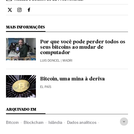
Economia El País Brasil en Twitter
Economia El País Brasil en Instagram
Economia El País Brasil en Facebook
MAIS INFORMAÇÕES
Por que você pode perder todos os
seus bitcoins ao mudar de
computador
LUIS DONCEL
| MADRI
Bitcoin, uma mina à deriva
EL PAÍS
ARQUIVADO EM
Bitcoin
Blockchain
Islândia
Dados analíticos
Moeda eletrônica
Escandinávia
Moeda