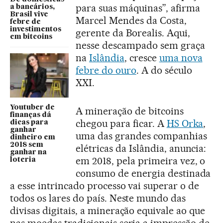
para suas máquinas”, afirma
a bancários,
Brasil vive
Marcel Mendes da Costa,
febre de
investimentos
gerente da Borealis. Aqui,
em bitcoins
nesse descampado sem graça
na
Islândia
, cresce
uma nova
febre do ouro
. A do século
XXI.
Youtuber de
A mineração de bitcoins
finanças dá
chegou para ficar. A
HS Orka
,
dicas para
ganhar
uma das grandes companhias
dinheiro em
2018 sem
elétricas da Islândia, anuncia:
ganhar na
em 2018, pela primeira vez, o
loteria
consumo de energia destinada
a esse intrincado processo vai superar o de
todos os lares do país. Neste mundo das
divisas digitais, a mineração equivale ao que