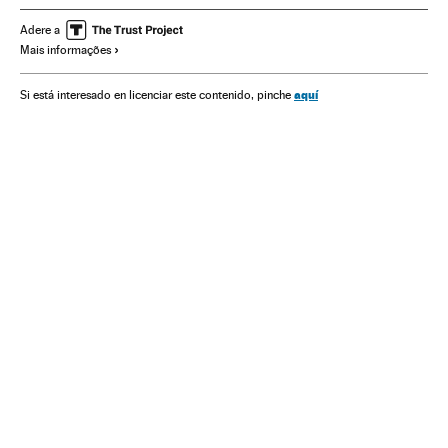
Pagamentos on-line
Energias renováveis
Adere a
Mais informações
Comércio eletrônico
Dinheiro
Medios de pago
Comércio
Internet
Europa
Telecomunicações
aquí
Si está interesado en licenciar este contenido, pinche
Fontes energia
Indústria
Tecnologia
Comunicações
Finanças
Meio ambiente
Energia
Ciência
Criptomonedas