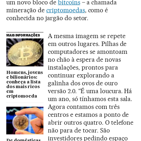
um novo bloco de
bitcoins
– a chamada
mineração de
criptomoedas
, como é
conhecida no jargão do setor.
A mesma imagem se repete
MAIS INFORMAÇÕES
em outros lugares. Pilhas de
computadores se amontoam
no chão à espera de novas
instalações, prontos para
Homens, jovens
continuar explorando a
e bilionários:
galinha dos ovos de ouro
conheça a lista
dos mais ricos
versão 2.0. “É uma loucura. Há
em
criptomoeda
um ano, só tínhamos esta sala.
Agora contamos com três
centros e estamos a ponto de
abrir outros quatro. O telefone
não para de tocar. São
investidores pedindo espaço
De domésticas