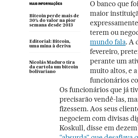
O banco que foi
MAIS INFORMAÇÕES
maior instituiç
Bitcoin perde mais de
30% do valor na pior
expressamente 
semana desde 2013
terem ou nego
mundo fala
. A
Editorial: Bitcoin,
uma mina à deriva
fevereiro, pre
perante um ativ
Nicolás Maduro tira
da cartola um bitcoin
muito altos, e 
bolivariano
funcionários c
Os funcionários que já ti
precisarão vendê-las, ma
fizessem. Aos seus clie
negociem com divisas dig
Koskull, disse em dezem
“absurda” que desafiava 