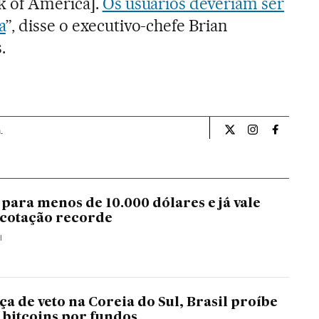
k of America].
Os usuários deveriam ser
a
”, disse o executivo-chefe Brian
.
.
Economia El País B
Economia El P
Economia
 para menos de 10.000 dólares e já vale
 cotação recorde
I
a de veto na Coreia do Sul, Brasil proíbe
bitcoins por fundos