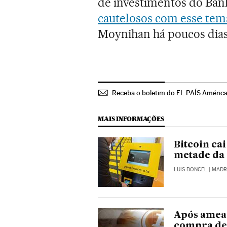
de investimentos do Ban
cautelosos com esse tem
Moynihan há poucos dias
Receba o boletim do EL PAÍS América
MAIS INFORMAÇÕES
Bitcoin cai
metade da
LUIS DONCEL
| MADR
Após ameaç
compra de 