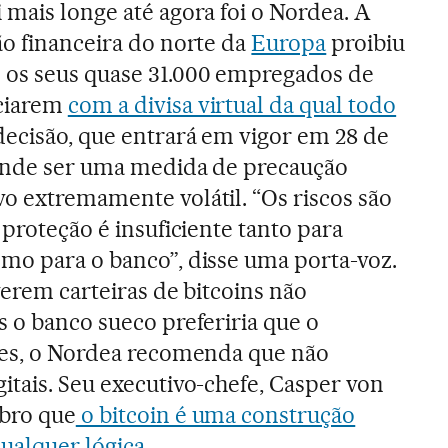
 mais longe até agora foi o Nordea. A
ão financeira do norte da
Europa
proibiu
os seus quase 31.000 empregados de
ciarem
com a divisa virtual da qual todo
 decisão, que entrará em vigor em 28 de
tende ser uma medida de precaução
o extremamente volátil. “Os riscos são
a proteção é insuficiente tanto para
omo para o banco”, disse uma porta-voz.
verem carteiras de bitcoins não
s o banco sueco preferiria que o
ntes, o Nordea recomenda que não
itais. Seu executivo-chefe, Casper von
bro que
o bitcoin é uma construção
qualquer lógica
.