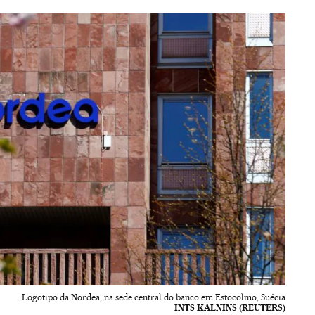
Logotipo da Nordea, na sede central do banco em Estocolmo, Suécia
INTS KALNINS (REUTERS)