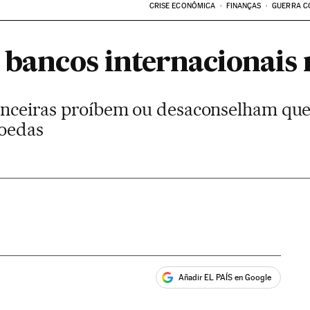
CRISE ECONÔMICA
FINANÇAS
GUERRA C
 bancos internacionais 
nanceiras proíbem ou desaconselham que
moedas
Añadir EL PAÍS en Google
ales