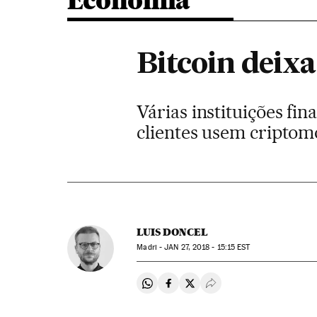
Economia
Bitcoin deixa
Várias instituições fi
clientes usem cripto
LUIS DONCEL
Madri -
JAN
27, 2018 - 15:15
EST
Compartir en Whatsapp
Compartir en Facebook
Compartir en Twitter
Desplegar Redes Soci