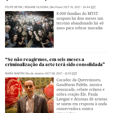
FELIPE BETIM
/
REGIANE OLIVEIRA
|
São Paulo
|
OCT 31, 2017 - 14:44
EDT
8.000 famílias do MTST
ocupam há dois meses um
terreno abandonado há 40
anos para cobrar moradia
“Se não reagirmos, em seis meses a
criminalização da arte terá sido consolidada”
MARÍA MARTÍN
|
Rio de Janeiro
|
OCT 08, 2017 - 12:03
EDT
Curador da Queermuseu,
Gaudêncio Fidélis, mostra
censurada, rebate críticos e
cobra reação Ele, Paula
Lavigne e dezenas de artistas
se unem em resposta à onda
conservadora contra