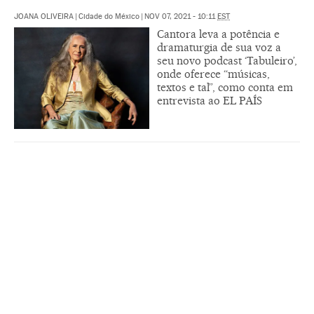
JOANA OLIVEIRA
|
Cidade do México
|
NOV 07, 2021 - 10:11
EST
Cantora leva a potência e
dramaturgia de sua voz a
seu novo podcast ‘Tabuleiro’,
onde oferece “músicas,
textos e tal”, como conta em
entrevista ao EL PAÍS