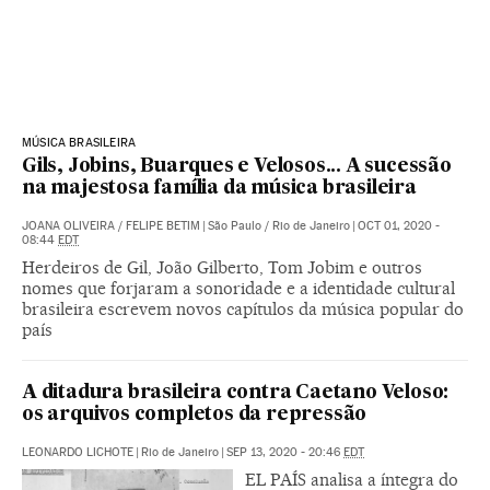
MÚSICA BRASILEIRA
Gils, Jobins, Buarques e Velosos... A sucessão
na majestosa família da música brasileira
JOANA OLIVEIRA
/
FELIPE BETIM
|
São Paulo / Rio de Janeiro
|
OCT 01, 2020 -
08:44
EDT
Herdeiros de Gil, João Gilberto, Tom Jobim e outros
nomes que forjaram a sonoridade e a identidade cultural
brasileira escrevem novos capítulos da música popular do
país
A ditadura brasileira contra Caetano Veloso:
os arquivos completos da repressão
LEONARDO LICHOTE
|
Rio de Janeiro
|
SEP 13, 2020 - 20:46
EDT
EL PAÍS analisa a íntegra do