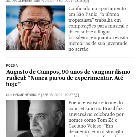
JOANA OLIVEIRA
|
São Paulo
|
APR 30, 2021 - 13:18
EDT
Confinado no apartamento
em São Paulo, “o último
tropicalista” trabalha em
composições para musical e
disco sobre a língua
brasileira, enquanto revisita
memórias de sua juventude
no sertão
POESIA
Augusto de Campos, 90 anos de vanguardismo
radical: “Nunca parou de experimentar. Até
hoje”
GUILHERME HENRIQUE
|
FEB 15, 2021 - 10:37
EST
Poeta, ensaísta e ícone do
concretismo no Brasil faz
aniversário celebrado por
nomes como Tom Zé e
Caetano Veloso. “Em
desalento” com a situação