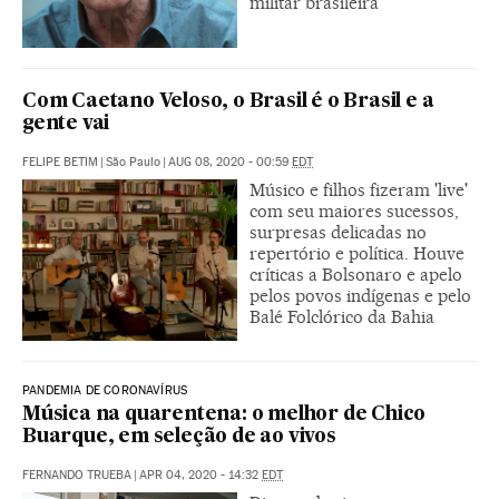
militar brasileira
Com Caetano Veloso, o Brasil é o Brasil e a
gente vai
FELIPE BETIM
|
São Paulo
|
AUG 08, 2020 - 00:59
EDT
Músico e filhos fizeram 'live'
com seu maiores sucessos,
surpresas delicadas no
repertório e política. Houve
críticas a Bolsonaro e apelo
pelos povos indígenas e pelo
Balé Folclórico da Bahia
PANDEMIA DE CORONAVÍRUS
Música na quarentena: o melhor de Chico
Buarque, em seleção de ao vivos
FERNANDO TRUEBA
|
APR 04, 2020 - 14:32
EDT