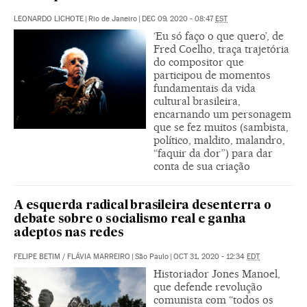
LEONARDO LICHOTE
|
Rio de Janeiro
|
DEC 09, 2020 - 08:47
EST
‘Eu só faço o que quero’, de
Fred Coelho, traça trajetória
do compositor que
participou de momentos
fundamentais da vida
cultural brasileira,
encarnando um personagem
que se fez muitos (sambista,
político, maldito, malandro,
“faquir da dor”) para dar
conta de sua criação
A esquerda radical brasileira desenterra o
debate sobre o socialismo real e ganha
adeptos nas redes
FELIPE BETIM
/
FLÁVIA MARREIRO
|
São Paulo
|
OCT 31, 2020 - 12:34
EDT
Historiador Jones Manoel,
que defende revolução
comunista com “todos os