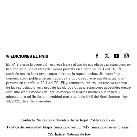
©
EDICIONES EL PAÍS
EL PAÍS BRASIL EN
EL PAÍS BRASI
EL PAÍS B
EL PA
EL PAÍS ejerce la oposición expresa frente al uso de sus obras y prestaciones en
la elaboración de revistas de prensa prevista en el artículo 32.1 del TRLPI;
también realiza la reserva expresa frente a la reproducción, distribución y
comunicación pública de sus trabajos y artículos sobre temas de actualidad
prevista en el artículo 33.1 del TRLPI; y, asimismo, realiza una reserva expresa
de las reproducciones y usos de las obras y otras prestaciones accesibles desde
este sitio web a medios de lectura mecánica u otros medios que resulten
adecuados a tal fin de conformidad con el artículo 67.3 del Real Decreto - ley
24/2021, de 2 de noviembre
Contacto
Venta de contenidos
Aviso legal
Política cookies
Política de privacidad
Mapa
Suscripciones EL PAÍS
Suscripciones empresas
RSS
Índice
Noticias de hoy