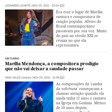
LEONARDO LICHOTE
|
NOV 05, 2021 - 22:04
EDT
Era esse o lugar de Marília:
cantora e compositora de
canção popular. Afetos do
Brasil contemporâneo
passavam por sua voz. Muito
do país no século XXI se
reunia no que ela
representava
OBITUÁRIO
Marília Mendonça, a compositora prodígio
que não vai deixar a saudade passar
YAGO SALES
|
Goiânia
|
NOV 05, 2021 - 21:58
EDT
As composições da ‘rainha
da sofrência’ começaram a
chamar atenção quando ela
ainda tinha 12 anos e cantava
na Igreja em Goiânia. Menos
de 10 anos depois,