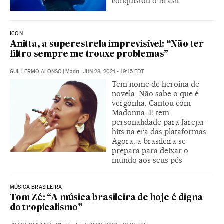
conquistou o Brasil
ICON
Anitta, a superestrela imprevisível: “Não ter
filtro sempre me trouxe problemas”
GUILLERMO ALONSO
|
Madri
|
JUN 28, 2021 - 19:15
EDT
Tem nome de heroína de
novela. Não sabe o que é
vergonha. Cantou com
Madonna. E tem
personalidade para farejar
hits na era das plataformas.
Agora, a brasileira se
prepara para deixar o
mundo aos seus pés
MÚSICA BRASILEIRA
Tom Zé: “A música brasileira de hoje é digna
do tropicalismo”